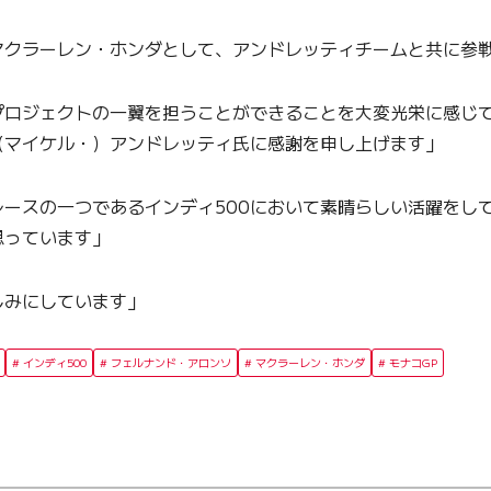
マクラーレン・ホンダとして、アンドレッティチームと共に参
プロジェクトの一翼を担うことができることを大変光栄に感じ
（マイケル・）アンドレッティ氏に感謝を申し上げます」
ースの一つであるインディ500において素晴らしい活躍をし
思っています」
楽しみにしています」
インディ500
フェルナンド・アロンソ
マクラーレン・ホンダ
モナコGP