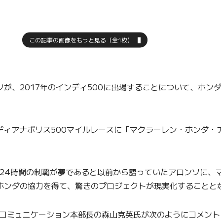
この記事の画像をもっと見る（全1枚）
が、2017年のインディ500に出場することについて、ホン
ディアナポリス500マイルレースに「マクラーレン・ホンダ・
ン24時間の制覇が夢であると以前から語っていたアロンソに、
ホンダの協力を得て、驚きのプロジェクトが現実化することと
・コミュニケーション本部長の森山克英氏が次のようにコメント