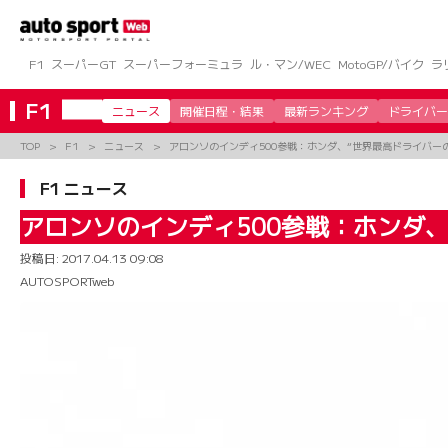
コ
ン
テ
ン
F1
スーパーGT
スーパーフォーミュラ
ル・マン/WEC
MotoGP/バイク
ラ
ツ
へ
F1
ニュース
開催日程・結果
最新ランキング
ドライバー
ス
キ
TOP
F1
ニュース
アロンソのインディ500参戦：ホンダ、“世界最高ドライバー
ッ
プ
F1 ニュース
アロンソのインディ500参戦：ホンダ
投稿日:
2017.04.13 09:08
AUTOSPORTweb