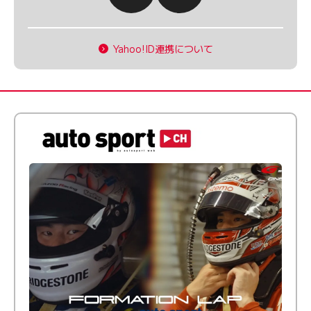
Yahoo!ID連携について
倒す相手を、信じてる。小林利徠斗 × 野村勇斗