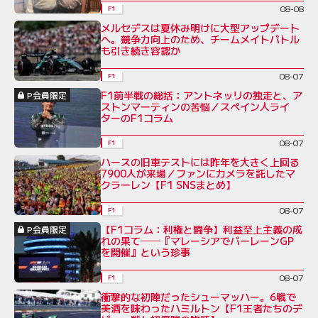
08-08
F1
メルセデスは夏休み明けに大型アップデート
へ。競争力向上のため、チームメイトバトル
も引き続き容認か
08-07
F1
F1前半戦の総括：アントネッリの独走と、ア
P会員限定
ストンマーティンの苦悩／スペイン人ライ
ターのF1コラム
08-07
F1
ハースの旧車テストには昨年を大きく上回る
7900人が来場／ファンにカメラを託したマ
クラーレン【F1 SNSまとめ】
08-07
F1
【F1コラム：利権と闘争】利益至上主義の成
P会員限定
れの果て──『マレーシアでバーレーンGP
を開催』という珍事
08-07
F1
衝撃的な初陣だったシューマッハー。6戦で
美酒を味わったハミルトン【F1王者たちのデ