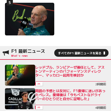
F1 最新ニュース
すべてのF1 最新ニュースを見る
レッドブル、ランビアーゼ後任として、アス
トンマーティンのパフォーマンスディレク
ター、マッカロー起用を検討か
2時間前
F1
周囲の予想とは反対に、F1復帰に迷いがあっ
たペレス。復帰後は「今もベストなドライ
バーのひとりだと自分に証明した」
4時間前
F1