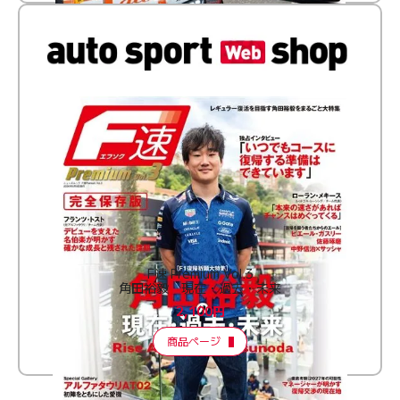
F速 Premium Vol.3
角田裕毅 現在・過去・未来
2,100円
商品ページ