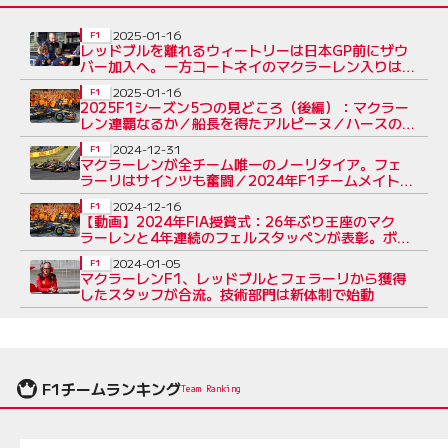
2025-01-16
F1
レッドブルを離れるウィートリーは日本GP前にザウ
バー加入へ。一方コートネイのマクラーレン入りは
2026年に
2025-01-16
F1
2025F1シーズン5つの見どころ（後編）：マクラー
レン連覇なるか／船長を得たアルピーヌ／ハースの
チームメイト対決
2024-12-31
F1
マクラーレンが全チーム唯一のノーリタイア。フェ
ラーリはサインツも奮闘／2024年F1チームメイト対
決
2024-12-16
F1
【動画】2024年FIA授賞式：26年ぶり王座のマク
ラーレンと4年連続のフェルスタッペンが表彰。ボル
トレートがルーキー賞
2024-01-05
F1
マクラーレンF1、レッドブルとフェラーリから獲得
したスタッフが合流。技術部門は新体制で始動
F1チームランキング
Team Ranking