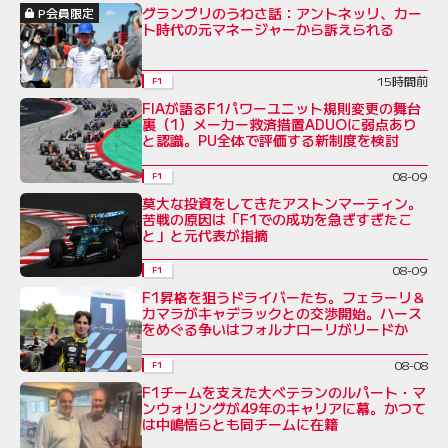
グランプリのうわさ話：アントネッリ、カー
P会員限定
ト時代の元マネージャーから訴えられる
15時間前
F1
FIAが語るF1パワーユニット規則変更の舞台
裏（1）メーカー救済措置ADUOに弱点あり
と認識。PU全体で評価する新制度を検討
08-09
F1
莫大な投資をしてきたアストンマーティン。
苦戦の原因は「F1での成功を急ぎすぎたこ
と」と元代表が指摘
08-09
F1
F1昇格を狙うドライバーたち。フェラーリ＆
カマラがキャデラックとの交渉開始。ハース
をめぐる争いはフォルナローリがリードか
08-08
F1
F1チームを支えた大ベテランのルパート・マ
ンウォリングが49年のキャリアに幕。かつて
は中嶋悟らとも同チームに在籍