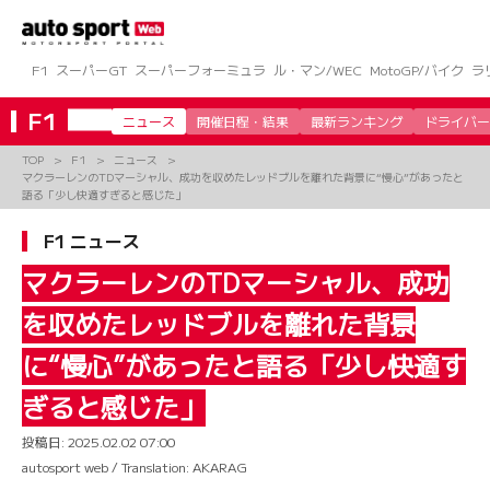
コ
ン
テ
ン
F1
スーパーGT
スーパーフォーミュラ
ル・マン/WEC
MotoGP/バイク
ラ
ツ
へ
F1
ニュース
開催日程・結果
最新ランキング
ドライバー
ス
キ
TOP
F1
ニュース
ッ
マクラーレンのTDマーシャル、成功を収めたレッドブルを離れた背景に“慢心”があったと
プ
語る「少し快適すぎると感じた」
F1 ニュース
マクラーレンのTDマーシャル、成功
を収めたレッドブルを離れた背景
に“慢心”があったと語る「少し快適す
ぎると感じた」
投稿日:
2025.02.02 07:00
autosport web / Translation: AKARAG