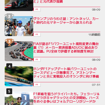
と」と元代表が指摘
08-09
F1
グランプリのうわさ話：アントネッリ、カー
ト時代の元マネージャーから訴えられる
15時間前
F1
FIAが語るF1パワーユニット規則変更の舞台
裏（1）メーカー救済措置ADUOに弱点あり
と認識。PU全体で評価する新制度を検討
08-09
F1
ホンダF1アップデート版パワーユニットの
コースデビューが無事完了。アストンマー
ティンと共に実戦投入のオランダに向け準備
07-31
F1
F1昇格を狙うドライバーたち。フェラーリ＆
カマラがキャデラックとの交渉開始。ハース
をめぐる争いはフォルナローリがリードか