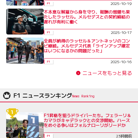
2025-10-19
F1
不本意な解雇から身を守り、報酬の増額も果
たしたラッセル。メルセデスとの契約締結の
遅れが有利に働く
2025-10-17
F1
全員が納得のラッセル＆アントネッリのコン
ビ継続。メルセデス代表「ラインアップ確定
はいつになるかの問題だった」
2025-10-16
F1
ニュースをもっと見る
F1 ニュースランキング
F1昇格を狙うドライバーたち。フェラーリ＆
カマラがキャデラックとの交渉開始。ハース
をめぐる争いはフォルナローリがリードか
23時間前
F1