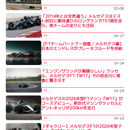
02-06
F1
「2014年とは全然違う」メルセデスはテス
ト初日に期待通りのロングランで151周を走
行。他チームの走りにも注目
01-27
F1
【F1チームパートナー図鑑／メルセデス編】
日本のエンドレスがブレーキフルードを供給
01-24
F1
「エンジンサウンドが素晴らしい」ラッセ
ル、メルセデスF1『W17』での初走行に感
激と驚き示す
01-23
F1
メルセデスの2026年型F1マシン『W17』が
コースデビュー。新世代マシンでラッセルと
アントネッリが200kmを走行
01-23
F1
【ギャラリー】メルセデスF1の2026年型マ