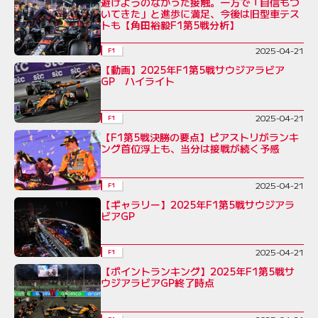
避けようのなかった接触。一方で「自信もつ
いてきた」と進歩に満足、今後は旧型車テス
トも【角田裕毅F1第5戦分析】
2025-04-21
F1
【動画】2025年F1第5戦サウジアラビア
GP ハイライト
2025-04-21
F1
【F1第5戦決勝の要点】ピアストリがランキ
ング首位浮上も、当分は接戦が続く予感
2025-04-21
F1
【ギャラリー】2025年F1第5戦サウジアラ
ビアGP
2025-04-21
F1
【ポイントランキング】2025年F1第5戦サ
ウジアラビアGP終了時点