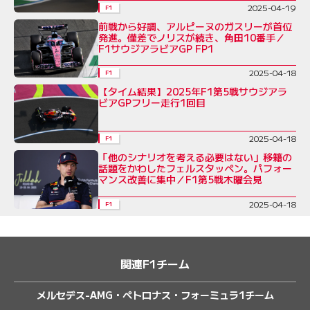
2025-04-19
F1
前戦から好調、アルピーヌのガスリーが首位
発進。僅差でノリスが続き、角田10番手／
F1サウジアラビアGP FP1
2025-04-18
F1
【タイム結果】2025年F1第5戦サウジアラ
ビアGPフリー走行1回目
2025-04-18
F1
「他のシナリオを考える必要はない」移籍の
話題をかわしたフェルスタッペン。パフォー
マンス改善に集中／F1第5戦木曜会見
2025-04-18
F1
関連F1チーム
メルセデス-AMG・ペトロナス・フォーミュラ1チーム