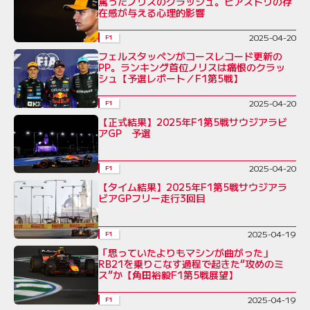
罵ったノリスのクラッシュ。ピアストリの存
在感が与える心理的影響
2025-04-20
F1
フェルスタッペンがコースレコード更新の
PP。ランキング首位ノリスは痛恨のクラッ
シュ【予選レポート／F1第5戦】
2025-04-20
F1
【正式結果】2025年F1第5戦サウジアラビ
アGP 予選
2025-04-20
F1
【タイム結果】2025年F1第5戦サウジアラ
ビアGPフリー走行3回目
2025-04-19
F1
「思っていたよりもマシンが曲がった」
RB21を乗りこなす過程で起きた“攻めのミ
ス”か【角田裕毅F1第5戦展望】
2025-04-19
F1