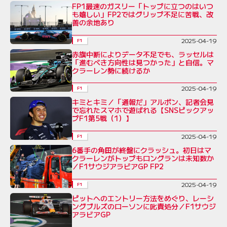
FP1最速のガスリー「トップに立つのはいつ
も嬉しい」FP2ではグリップ不足に苦戦、改
善の余地あり
2025-04-19
F1
赤旗中断によりデータ不足でも、ラッセルは
「進むべき方向性は見つかった」と自信。マ
クラーレン勢に続けるか
2025-04-19
F1
キミとキミ／「通報だ」アルボン、記者会見
で忘れたスマホで遊ばれる【SNSピックアッ
プF1第5戦（1）】
2025-04-19
F1
6番手の角田が終盤にクラッシュ。初日はマ
クラーレンがトップもロングランは未知数か
／F1サウジアラビアGP FP2
2025-04-19
F1
ピットへのエントリー方法をめぐり、レーシ
ングブルズのローソンに叱責処分／F1サウジ
アラビアGP