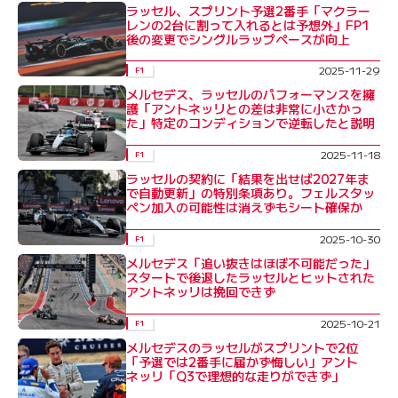
ラッセル、スプリント予選2番手「マクラー
レンの2台に割って入れるとは予想外」FP1
後の変更でシングルラップペースが向上
2025-11-29
F1
メルセデス、ラッセルのパフォーマンスを擁
護「アントネッリとの差は非常に小さかっ
た」特定のコンディションで逆転したと説明
2025-11-18
F1
ラッセルの契約に「結果を出せば2027年ま
で自動更新」の特別条項あり。フェルスタッ
ペン加入の可能性は消えずもシート確保か
2025-10-30
F1
メルセデス「追い抜きはほぼ不可能だった」
スタートで後退したラッセルとヒットされた
アントネッリは挽回できず
2025-10-21
F1
メルセデスのラッセルがスプリントで2位
「予選では2番手に届かず悔しい」アント
ネッリ「Q3で理想的な走りができず」