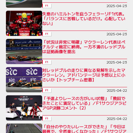
2025-04-23
F1
失意のハミルトンを庇うフェラーリF1代表。
「バランスに苦戦しているだけ。心配してい
ない」
2025-04-23
F1
「状況は非常に明確」マクラーレン代表はペ
ナルティ裁定に納得。一方不満のレッドブル
は証拠画像を提出
2025-04-23
F1
対レッドブルの走りに異なる見解を示したマ
クラーレン。アドバンテージは予想以上に小
さいか【トップチーム密着】
2025-04-22
F1
「予選よりレースの方がいい状態」「挽回で
きたことに満足している」／F1サウジアラビ
アGP決勝コメント（2）
2025-04-22
F1
「自分のやりたいレースができた」「今日は
最悪で、全然楽しくなかった」／F1サウジア