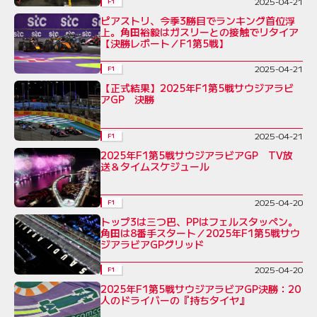
2025-04-21
F1
ピアストリ、今季3勝目でランキング首位浮
上。角田裕毅はガスリーとの接触でリタイア
【決勝レポート／F1第5戦】
2025-04-21
F1
【正式結果】2025年F1第5戦サウジアラビ
アGP 決勝
2025-04-21
F1
2025年F1第5戦サウジアラビアGP TV放
送＆タイムスケジュール
2025-04-20
F1
トップ3は三つ巴、PPはフェルスタッペン。
角田は8番手スタート／2025年F1第5戦サウ
ジアラビアGPグリッド
2025-04-20
F1
2025年F1第5戦サウジアラビアGP決勝：20
人のドライバーの『持ちタイヤ』