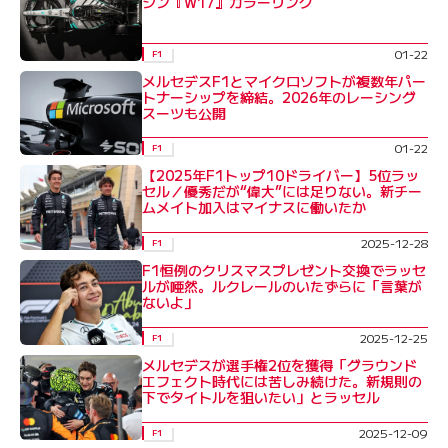
シン『W17』カラーリング
01-22
F1
メルセデスF1とマイクロソフトが複数年パー
トナーシップを締結。2026年のレーシング
スーツも公開
01-22
F1
【2025年F1トップ10ドライバー】5位ラッ
セル／優秀だが“偉大”には足りない。新チー
ムメイト加入はマイナスに働いたか
2025-12-28
F1
F1恒例のクリスマスプレゼント交換でラッセ
ルが唖然。ルクレールのいたずらに「言葉が
ないよ」
2025-12-25
F1
メルセデスが選手権2位を獲得「グラウンド
エフェクト時代には苦しみ続けた。新規則の
下でタイトルを狙いたい」とラッセル
2025-12-09
F1