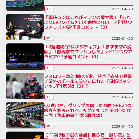
2025-04-20
F1
「現時点ではこれがマシンの最大限」「あれ
よりいいタイムを出す余地はない」／F1サウ
ジアラビアGP予選コメント（2）
2025-04-20
F1
「2週連続Q3はポジティブ」「まずまずの挽
回」「限界までプッシュした」／F1サウジア
ラビアGP予選コメント（1）
2025-04-20
F1
フォロワー数2.4億のVIP、ド派手衣装で登場
／望外のポールに笑いこぼれる【SNSピック
アップF1第5戦（2）】
2025-04-20
F1
Q3進出も、グリップの増した路面でRB21の
限界を掴みきれず。初めて知った予測不能な
一面【角田裕毅F1第5戦展望】
2025-04-20
F1
【F1第5戦予選の要点】自らを「愚か者」と