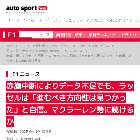
コ
ン
テ
ン
F1
スーパーGT
スーパーフォーミュラ
ル・マン/WEC
MotoGP/バイク
ラ
ツ
へ
F1
ニュース
開催日程・結果
最新ランキング
ドライバー
ス
キ
TOP
F1
メルセデス-AMG・ペトロナス・フォーミュラ1チーム
ッ
ジョージ・ラッセル（George Russell）
ニュース
プ
赤旗中断によりデータ不足でも、ラッセルは「進むべき方向性は見つかった」と自信。マ
クラーレン勢に続けるか
F1 ニュース
赤旗中断によりデータ不足でも、ラッ
セルは「進むべき方向性は見つかっ
た」と自信。マクラーレン勢に続ける
か
投稿日:
2025.04.19 10:55
Text : autosport web