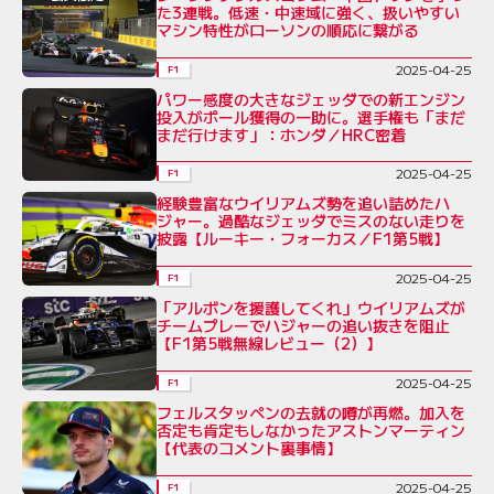
た3連戦。低速・中速域に強く、扱いやすい
マシン特性がローソンの順応に繋がる
2025-04-25
F1
パワー感度の大きなジェッダでの新エンジン
投入がポール獲得の一助に。選手権も「まだ
まだ行けます」：ホンダ／HRC密着
2025-04-25
F1
経験豊富なウイリアムズ勢を追い詰めたハ
ジャー。過酷なジェッダでミスのない走りを
披露【ルーキー・フォーカス／F1第5戦】
2025-04-25
F1
「アルボンを援護してくれ」ウイリアムズが
チームプレーでハジャーの追い抜きを阻止
【F1第5戦無線レビュー（2）】
2025-04-25
F1
フェルスタッペンの去就の噂が再燃。加入を
否定も肯定もしなかったアストンマーティン
【代表のコメント裏事情】
2025-04-25
F1