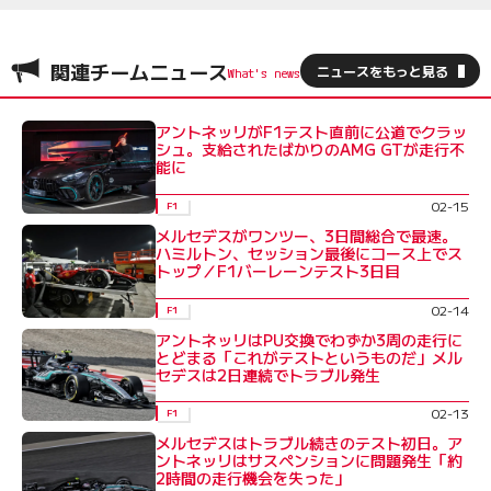
関連チームニュース
ニュースをもっと見る
アントネッリがF1テスト直前に公道でクラッ
シュ。支給されたばかりのAMG GTが走行不
能に
02-15
F1
メルセデスがワンツー、3日間総合で最速。
ハミルトン、セッション最後にコース上でス
トップ／F1バーレーンテスト3日目
02-14
F1
アントネッリはPU交換でわずか3周の走行に
とどまる「これがテストというものだ」メル
セデスは2日連続でトラブル発生
02-13
F1
メルセデスはトラブル続きのテスト初日。ア
ントネッリはサスペンションに問題発生「約
2時間の走行機会を失った」