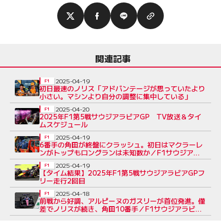
関連記事
2025-04-19
F1
初日最速のノリス「アドバンテージが思っていたより
小さい。マシンより自分の調整に集中している」
2025-04-20
F1
2025年F1第5戦サウジアラビアGP TV放送＆タイ
ムスケジュール
2025-04-19
F1
6番手の角田が終盤にクラッシュ。初日はマクラーレ
ンがトップもロングランは未知数か／F1サウジアラ
ビアGP FP2
2025-04-19
F1
【タイム結果】2025年F1第5戦サウジアラビアGPフ
リー走行2回目
2025-04-18
F1
前戦から好調、アルピーヌのガスリーが首位発進。僅
差でノリスが続き、角田10番手／F1サウジアラビア
GP FP1