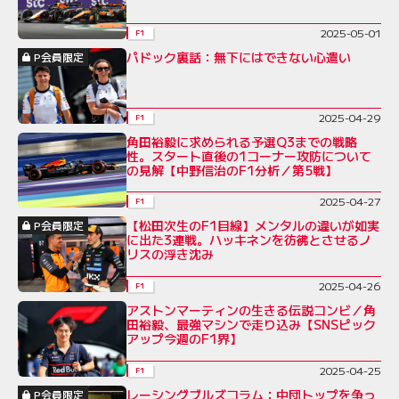
2025-05-01
F1
パドック裏話：無下にはできない心遣い
P会員限定
2025-04-29
F1
角田裕毅に求められる予選Q3までの戦略
性。スタート直後の1コーナー攻防について
の見解【中野信治のF1分析／第5戦】
2025-04-27
F1
【松田次生のF1目線】メンタルの違いが如実
P会員限定
に出た3連戦。ハッキネンを彷彿とさせるノ
リスの浮き沈み
2025-04-26
F1
アストンマーティンの生きる伝説コンビ／角
田裕毅、最強マシンで走り込み【SNSピック
アップ今週のF1界】
2025-04-25
F1
レーシングブルズコラム：中団トップを争っ
P会員限定