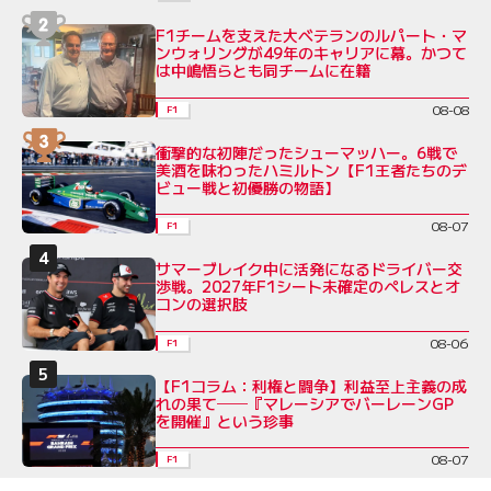
F1チームを支えた大ベテランのルパート・マ
ンウォリングが49年のキャリアに幕。かつて
は中嶋悟らとも同チームに在籍
08-08
F1
衝撃的な初陣だったシューマッハー。6戦で
美酒を味わったハミルトン【F1王者たちのデ
ビュー戦と初優勝の物語】
08-07
F1
サマーブレイク中に活発になるドライバー交
渉戦。2027年F1シート未確定のペレスとオ
コンの選択肢
08-06
F1
【F1コラム：利権と闘争】利益至上主義の成
れの果て──『マレーシアでバーレーンGP
を開催』という珍事
08-07
F1