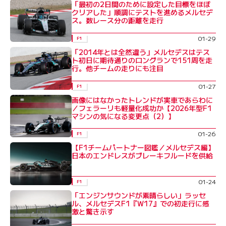
「最初の2日間のために設定した目標をほぼ
クリアした」順調にテストを進めるメルセデ
ス。数レース分の距離を走行
01-29
F1
「2014年とは全然違う」メルセデスはテス
ト初日に期待通りのロングランで151周を走
行。他チームの走りにも注目
01-27
F1
画像にはなかったトレンドが実車であらわに
／フェラーリも軽量化成功か【2026年型F1
マシンの気になる変更点（2）】
01-26
F1
【F1チームパートナー図鑑／メルセデス編】
日本のエンドレスがブレーキフルードを供給
01-24
F1
「エンジンサウンドが素晴らしい」ラッセ
ル、メルセデスF1『W17』での初走行に感
激と驚き示す