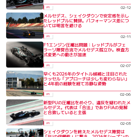
02-12
F1
メルセデス、シェイクダウンで安定感を示し
たレッドブルに賛辞。パフォーマンス差につ
いては明言を避ける
02-11
F1
F1エンジン圧縮比問題：レッドブルがフェ
ラーリ陣営合流でメルセデス孤立か。検査方
式変更への動きが加速
02-07
F1
早くも2026年のタイトル候補と注目された
ラッセル「アプローチは少しも変わらない」
と4年前の経験を経て冷静な姿勢
02-06
F1
新型PUの圧縮比をめぐり、違反を疑われたメ
ルセデス。代表は「合法」でありFIAの見解
と合致していると主張
02-03
F1
シェイクダウンを終えたメルセデス陣営は
「PUの信頼性」に驚き。2026年シーズンの