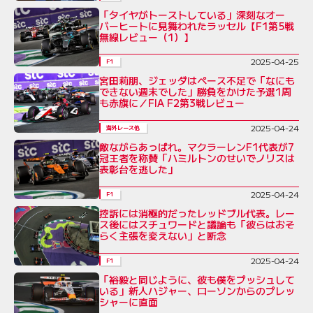
「タイヤがトーストしている」深刻なオー
バーヒートに見舞われたラッセル【F1第5戦
無線レビュー（1）】
2025-04-25
F1
宮田莉朋、ジェッダはペース不足で「なにも
できない週末でした」勝負をかけた予選1周
も赤旗に／FIA F2第3戦レビュー
2025-04-24
海外レース他
敵ながらあっぱれ。マクラーレンF1代表が7
冠王者を称賛「ハミルトンのせいでノリスは
表彰台を逃した」
2025-04-24
F1
控訴には消極的だったレッドブル代表。レー
ス後にはスチュワードと議論も「彼らはおそ
らく主張を変えない」と断念
2025-04-24
F1
「裕毅と同じように、彼も僕をプッシュして
いる」新人ハジャー、ローソンからのプレッ
シャーに直面