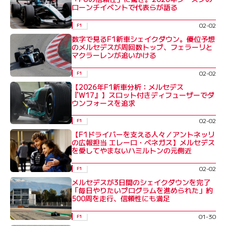
ローンチイベントで代表らが語る
02-02
F1
数字で見るF1新車シェイクダウン。優位予想
のメルセデスが周回数トップ、フェラーリと
マクラーレンが追いかける
02-02
F1
【2026年F1新車分析：メルセデス
『W17』】スロット付きディフューザーでダ
ウンフォースを追求
02-02
F1
【F1ドライバーを支える人々／アントネッリ
の広報担当 エレーロ・ベネガス】メルセデス
を愛してやまないハミルトンの元側近
02-02
F1
メルセデスが3日間のシェイクダウンを完了
「毎日やりたいプログラムを進められた」約
500周を走行、信頼性にも満足
01-30
F1