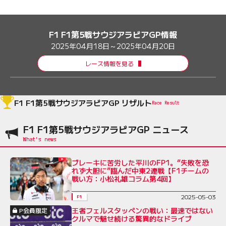
F1 F1第5戦サウジアラビアGP情報
2025年04月18日～2025年04月20日
レース情報を見る
F1 F1第5戦サウジアラビアGP リザルト
Race Result
F1 F1第5戦サウジアラビアGP ニュース
ブレーキに苦労した平川のFP1。“失敗を恐
れず大胆に”臨んだ中東2連戦【F1チームの
戦い方：小松礼雄コラム第4回】
2025-05-03
F1
王者フェルスタッペンの戦い：最速ではない
P会員限定
クルマで魅せ続ける驚異的なドライブ