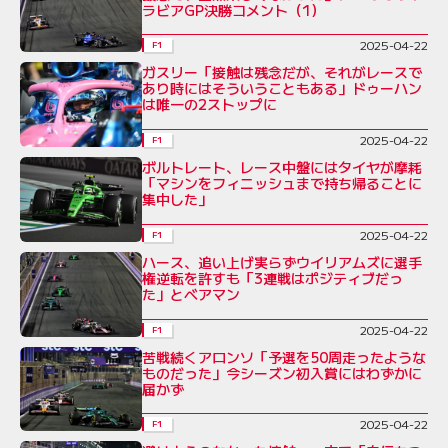
ラビアGP決勝コメント（1）
2025-04-22
F1
ガスリー「接触は残念だが、それがレースで
あり時にはそういうこともある」ドゥーハン
は唯一の2ストップに
2025-04-22
F1
ボルトレート、レース中盤にはタイヤが摩耗
「マシンをフィニッシュまで持ち帰ることに
集中した」
2025-04-22
F1
ハース、追い上げ実らずウイリアムズに選手
権逆転を許すも「3連戦はポジティブだっ
た」とベアマン
2025-04-22
F1
苦戦続くアロンソ「予選を50周走ったような
ものだった」今シーズン初入賞にはわずかに
届かず
2025-04-22
F1