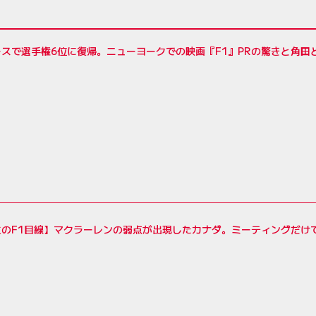
スで選手権6位に復帰。ニューヨークでの映画『F1』PRの驚きと角田
生のF1目線】マクラーレンの弱点が出現したカナダ。ミーティングだけ