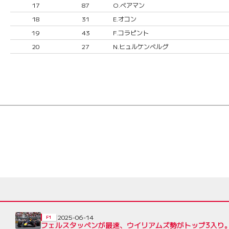
17
87
O.ベアマン
18
31
E.オコン
19
43
F.コラピント
20
27
N.ヒュルケンベルグ
2025-06-14
F1
フェルスタッペンが最速、ウイリアムズ勢がトップ3入り。1