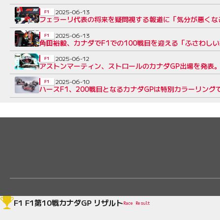
2025-06-13
F1
フェラーリ代表の将来を疑問視する報道に「気分が悪くな
2025-06-13
F1
角田裕毅、カナダでF1での100戦目を迎える「ふさわし
2025-06-12
F1
アストンマーティン、ストロールのカナダGP出場を発表
2025-06-10
F1
ハースF1、200戦目となるカナダGPは特別カラーリング
F1 F1第10戦カナダGP リザルト
Race Result