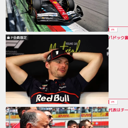
F1
パドック
P会員限定
F1
代表はチ