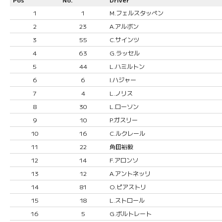
1
1
M.フェルスタッペン
2
23
A.アルボン
3
55
C.サインツ
4
63
G.ラッセル
5
44
L.ハミルトン
6
6
I.ハジャー
7
4
L.ノリス
8
30
L.ローソン
9
10
P.ガスリー
10
16
C.ルクレール
11
22
角田裕毅
12
14
F.アロンソ
13
12
A.アントネッリ
14
81
O.ピアストリ
15
18
L.ストロール
16
5
G.ボルトレート