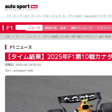
コ
ン
テ
ン
F1
スーパーGT
スーパーフォーミュラ
ル・マン/WEC
MotoGP/バイク
ラ
ツ
へ
F1
ニュース
開催日程・結果
最新ランキング
ドライバー
ス
キ
TOP
F1
ニュース
【タイム結果】2025年F1第10戦カナダGPフリー走行1回目
ッ
プ
F1 ニュース
【タイム結果】2025年F1第10戦カナ
投稿日:
2025.06.14 03:32
Text : autosport web