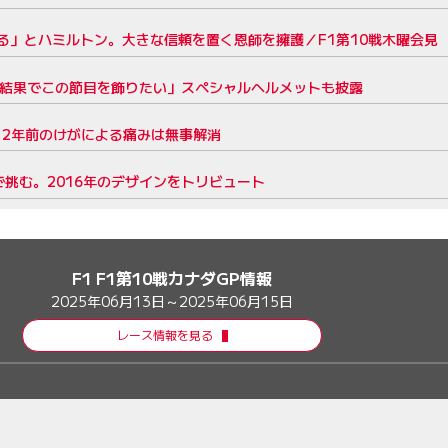
る」とハミルトン。大きな信頼を置く恩師を擁護／F1第10戦木曜会見
い結果でこの節目を飾りたい」スペシャルヘルメットも披露
。2年前のけがによる痛みは無事解消
で挑む。2016年のデザインをトリビュート
F1 F1第10戦カナダGP情報
2025年06月13日～2025年06月15日
レース情報を見る