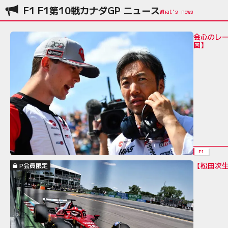
F1 F1第10戦カナダGP ニュース
会心のレー
回】
F1
【松田次
P会員限定