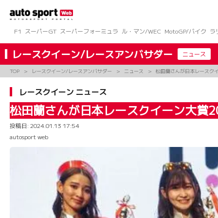
コ
ン
テ
ン
F1
スーパーGT
スーパーフォーミュラ
ル・マン/WEC
MotoGP/バイク
ラ
ツ
へ
レースクイーン/レースアンバサダー
ニュース
ス
キ
TOP
レースクイーン/レースアンバサダー
ニュース
松田蘭さんが日本レースクイ
ッ
プ
レースクイーン ニュース
松田蘭さんが日本レースクイーン大賞2
投稿日:
2024.01.13 17:54
autosport web