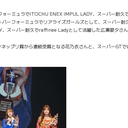
ラでITOCHU ENEX IMPUL LADY、スーパー耐久でAudi
ーフォーミュラでリアライズガールズとして、スーパー耐久ではCA
DY、スーパー耐久でraffinee Ladyとして活躍した広瀬晏夕
賞から連続受賞となる花乃衣さんと、スーパーGTでWedsSpo