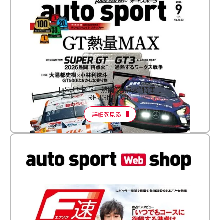
［ SUPER GT 熱闘“再点火”特集 ］
RE:IGNITION
詳細を見る