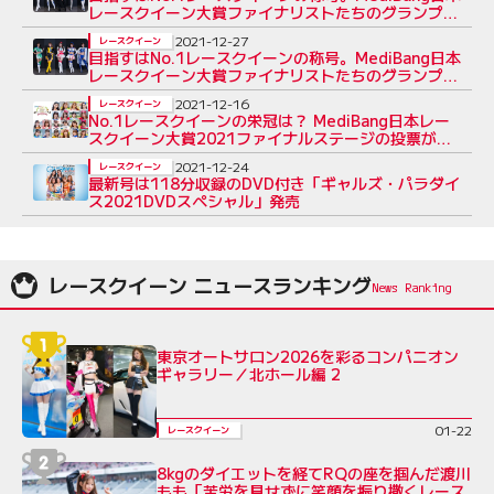
レースクイーン大賞ファイナリストたちのグランプリ
への想いVol.3
2021-12-27
レースクイーン
目指すはNo.1レースクイーンの称号。MediBang日本
レースクイーン大賞ファイナリストたちのグランプリ
への想いVol.4
2021-12-16
レースクイーン
No.1レースクイーンの栄冠は？ MediBang日本レー
スクイーン大賞2021ファイナルステージの投票がス
タート
2021-12-24
レースクイーン
最新号は118分収録のDVD付き「ギャルズ・パラダイ
ス2021DVDスペシャル」発売
レースクイーン ニュースランキング
東京オートサロン2026を彩るコンパニオン
ギャラリー／北ホール編 2
01-22
レースクイーン
8kgのダイエットを経てRQの座を掴んだ渡川
もも「苦労を見せずに笑顔を振り撒くレース