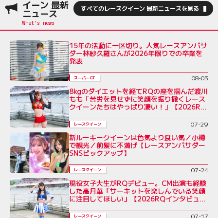
イーン 最新
すべてのレースクイーン 最新ニュースを見る
ニュース
15年の活動に一区切り。人気レースアンバサ
ダー林紗久羅さんが2026年限りでの卒業を
発表
08-03
スーパーGT
8kgのダイエットを経てRQの座を掴んだ渡川
もも「苦労を見せずに笑顔を振り撒くレース
クイーンたちはやっぱり凄い！」【2026RQ
インタビューVol.7】
07-29
レースクイーン
新ルーキークイーンは色気より食い気／小樽
で観光／前髪に不満げ【レースアンバサダー
SNSピックアップ】
07-24
レースクイーン
現役女子大生がRQデビュー。CM出演も経験
した高月華「サーキットを楽しんでいる笑顔
に注目してほしい」【2026RQインタビュー
Vol.6】
07-17
レースクイーン