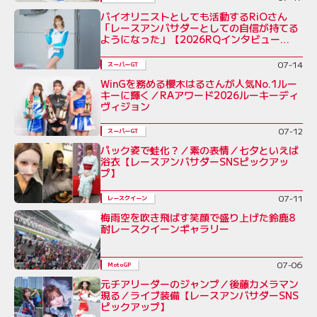
バイオリニストとしても活動するRiOさん
「レースアンバサダーとしての自信が持てる
ようになった」【2026RQインタビュー
Vol.5】
07-14
スーパーGT
WinGを務める櫻木はるさんが人気No.1ルー
キーに輝く／RAアワード2026ルーキーディ
ヴィジョン
07-12
スーパーGT
パック姿で蛙化？／素の表情／七夕といえば
浴衣【レースアンバサダーSNSピックアッ
プ】
07-11
レースクイーン
梅雨空を吹き飛ばす笑顔で盛り上げた鈴鹿8
耐レースクイーンギャラリー
07-06
MotoGP
元チアリーダーのジャンプ／後藤カメラマン
現る／ライブ装備【レースアンバサダーSNS
ピックアップ】