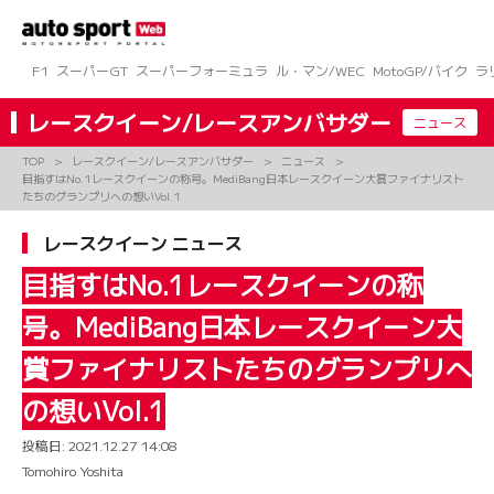
コ
ン
テ
ン
F1
スーパーGT
スーパーフォーミュラ
ル・マン/WEC
MotoGP/バイク
ラ
ツ
へ
レースクイーン/レースアンバサダー
ニュース
ス
キ
TOP
レースクイーン/レースアンバサダー
ニュース
ッ
目指すはNo.1レースクイーンの称号。MediBang日本レースクイーン大賞ファイナリスト
プ
たちのグランプリへの想いVol.1
レースクイーン ニュース
目指すはNo.1レースクイーンの称
号。MediBang日本レースクイーン大
賞ファイナリストたちのグランプリへ
の想いVol.1
投稿日:
2021.12.27 14:08
Tomohiro Yoshita