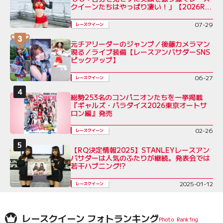
クイーンたちはやっぱり凄い！」【2026RQ
インタビューVol.7】
07-29
レースクイーン
元チアリーダーのジャンプ／後藤カメラマン
現る／ライブ装備【レースアンバサダーSNS
ピックアップ】
06-27
レースクイーン
総勢253名のコンパニオンたちを一挙掲載
『ギャルズ・パラダイス2026東京オートサ
ロン編』発売
02-26
レースクイーン
【RQ決定情報2025】STANLEYレースアン
バサダーは人気のふたりが継続。発表会では
若干ハプニング!?
2025-01-12
レースクイーン
レースクイーン フォトランキング