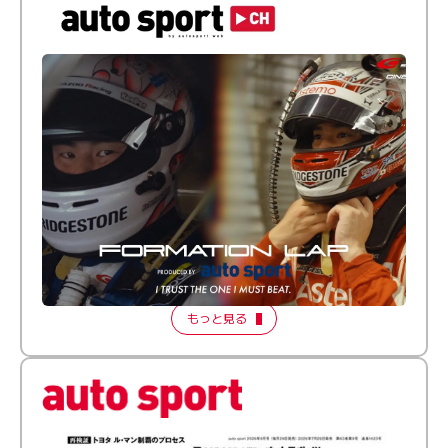
倒す相手を、信じてる。小林利徠斗 × 野村勇斗
【FORMATION LAP Produced by auto sport】
2026 Episode 2
もっと見る