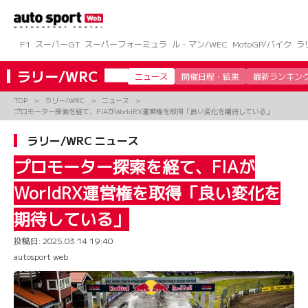
コ
ン
テ
ン
F1
スーパーGT
スーパーフォーミュラ
ル・マン/WEC
MotoGP/バイク
ラ
ツ
へ
ラリー/WRC
ニュース
開催日程・結果
最新ランキン
ス
キ
TOP
ラリー/WRC
ニュース
ッ
プロモーター探索を経て、FIAがWorldRX運営権を取得「良い変化を期待している」
プ
ラリー/WRC ニュース
プロモーター探索を経て、FIAが
WorldRX運営権を取得「良い変化を
期待している」
投稿日:
2025.03.14 19:40
autosport web