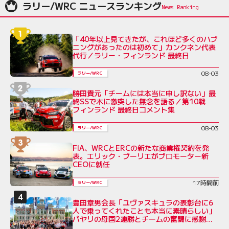
ラリー/WRC ニュースランキング
「40年以上見てきたが、これほど多くのハプ
ニングがあったのは初めて」カンクネン代表
代行／ラリー・フィンランド 最終日
08-03
ラリー/WRC
勝田貴元「チームには本当に申し訳ない」最
終SSで木に激突した無念を語る／第10戦
フィンランド 最終日コメント集
08-03
ラリー/WRC
FIA、WRCとERCの新たな商業権契約を発
表。エリック・ブーリエがプロモーター新
CEOに就任
17時間前
ラリー/WRC
豊田章男会長「ユヴァスキュラの表彰台に6
人で乗ってくれたことも本当に素晴らしい」
パヤリの母国2連勝とチームの奮闘に感謝を
綴る／ラリー・フィンランド後コメント全文