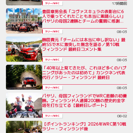
17時間前
ラリー/WRC
豊田章男会長「ユヴァスキュラの表彰台に6
人で乗ってくれたことも本当に素晴らしい」
パヤリの母国2連勝とチームの奮闘に感謝を
綴る／ラリー・フィンランド後コメント全文
08-03
ラリー/WRC
勝田貴元「チームには本当に申し訳ない」最
終SSで木に激突した無念を語る／第10戦
フィンランド 最終日コメント集
08-03
ラリー/WRC
「40年以上見てきたが、これほど多くのハプ
ニングがあったのは初めて」カンクネン代表
代行／ラリー・フィンランド 最終日
08-03
ラリー/WRC
パヤリ、母国フィンランドでWRC悲願の初優
勝。フィンランド人通算200勝の歴史的金字
塔を打ち立てる【最終日レポート】
08-02
ラリー/WRC
【ポイントランキング】2026年WRC第10戦
ラリー・フィンランド後