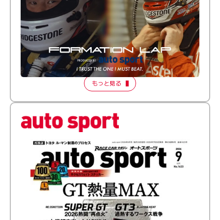
倒す相手を、信じてる。小林利徠斗 × 野村勇斗
【FORMATION LAP Produced by auto sport】
2026 Episode 2
もっと見る