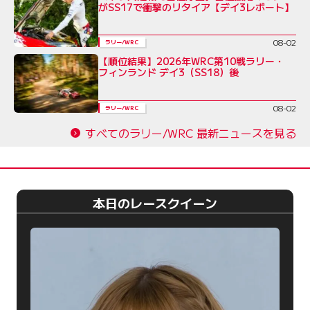
がSS17で衝撃のリタイア【デイ3レポート】
08-02
ラリー/WRC
【順位結果】2026年WRC第10戦ラリー・
フィンランド デイ3（SS18）後
08-02
ラリー/WRC
すべてのラリー/WRC 最新ニュースを見る
本日のレースクイーン