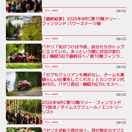
08-02
ラリー/WRC
【最終結果】2026年WRC第10戦ラリー・
フィンランド パワーステージ後
08-02
ラリー/WRC
パヤリ「気がつけば今夜、自分たちがトップ
に立っていた。あっという間に状況が変わ
る」勝田5位で最終日へ／第10戦フィンラン
ド デイ3コメント集
08-02
ラリー/WRC
「セブもジュリアンも骨折なし、チームも素
晴らしい仕事をしてくれた」とカンクネン代
表代行。パヤリ首位・勝田5位でヒモスへ／
ラリー・フィンランド デイ3
08-02
ラリー/WRC
2026年WRC第10戦ラリー・フィンランド
TV放送／タイムスケジュール／エントリー
リスト
08-02
ラリー/WRC
パヤリ大逆転で首位浮上。首位独走のオジエ