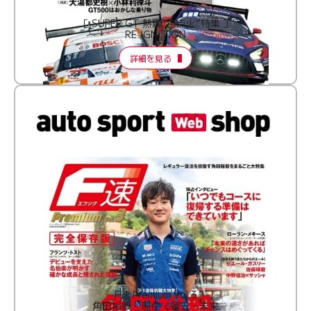
［ SUPER GT 熱闘“再点火”特集 ］
RE:IGNITION
詳細を見る
F速 Premium Vol.3
角田裕毅 現在・過去・未来