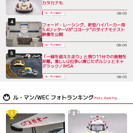
カタカナも
08-05
ル・マン/WEC
フォード・レーシング、新型ハイパーカー用
5.4リッターV8“コヨーテ”のダイナモテスト
映像を公開
08-06
ル・マン/WEC
「一線を超えた走り」と残り11分での接触を
非難。激しい2位争い演じたポルシェとキャ
デラック／IMSA
08-05
ル・マン/WEC
ル・マン/WEC フォトランキング