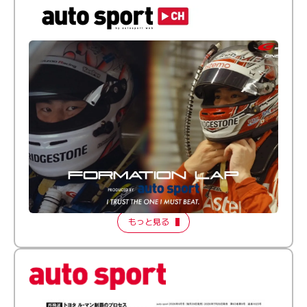
倒す相手を、信じてる。小林利徠斗 × 野村勇斗
【FORMATION LAP Produced by auto sport】
2026 Episode 2
もっと見る