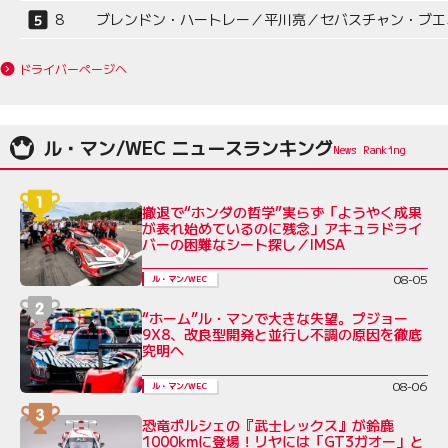
8
ブレンドン・ハートレー／平川亮／セバスチャン・ブエ
ドライバーページへ
ル・マン/WEC ニュースランキング
撤退で“ホンダの哲学”実らず「ようやく成果
が表れ始めているのに残念」アキュラドライ
バーの困難なシート探し／IMSA
08-05
ル・マン/WEC
“ホーム”ル・マンで大きな失望。プジョー
9X8、改良型開発と並行し不調の原因を徹底
究明へ
08-06
ル・マン/WEC
恐竜ポルシェの『武士レックス』が鈴鹿
1000kmに登場！リヤには「GT3ガオー」と