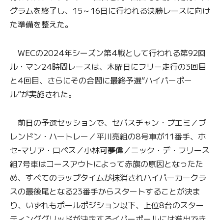
グラムを終了し、15～16日に行われる決勝レースに向け
た準備を整えた。
WECの2024年シーズン第4戦として行われる第92回
ル・マン24時間レースは、木曜日にフリー走行の3回目
と4回目、さらにその合間に最終予選“ハイパーポー
ル”が実施された。
前日の予選セッションで、セバスチャン・ブエミ／ブ
レンドン・ハートレー／平川亮組の8号車が11番手、ホ
セ-マリア・ロペス／小林可夢偉／ニック・デ・フリース
組7号車はコースアウトによって赤旗の原因となったた
め、すべてのラップタイムが抹消されハイパーカークラ
スの最後尾となる23番手からスタートすることが決ま
り、いずれもポールポジション以下、上位8台のスター
ティンググリッドが決定するイパーポールには進出でき