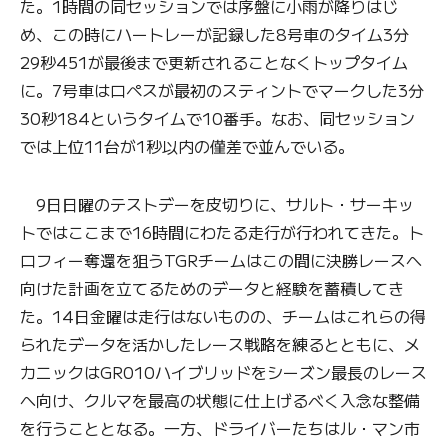
た。1時間の同セッションでは序盤に小雨が降りはじ
め、この時にハートレーが記録した8号車のタイム3分
29秒451が最後まで更新されることなくトップタイム
に。7号車はロペスが最初のスティントでマークした3分
30秒184というタイムで10番手。なお、同セッション
では上位11台が1秒以内の僅差で並んでいる。
9日日曜のテストデーを皮切りに、サルト・サーキッ
トではここまで16時間にわたる走行が行われてきた。ト
ロフィー奪還を狙うTGRチームはこの間に決勝レースへ
向けた計画を立てるためのデータと経験を蓄積してき
た。14日金曜は走行はないものの、チームはこれらの得
られたデータを活かしたレース戦略を練るとともに、メ
カニックはGR010ハイブリッドをシーズン最長のレース
へ向け、クルマを最高の状態に仕上げるべく入念な整備
を行うこととなる。一方、ドライバーたちはル・マン市