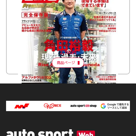
F速 Premium Vol.3
角田裕毅 現在・過去・未来
2,100円
商品ページ