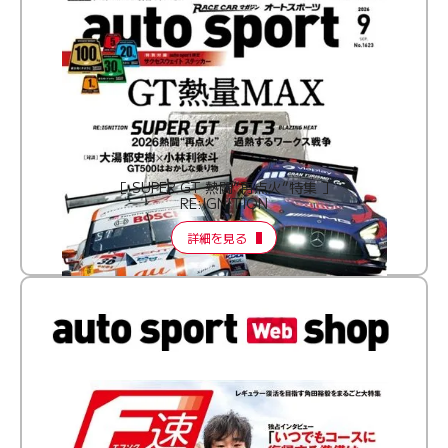
［ SUPER GT 熱闘“再点火”特集 ］
RE:IGNITION
詳細を見る