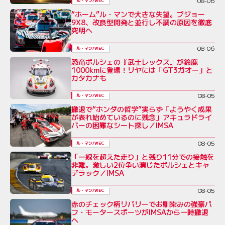
08-06
ル・マン/WEC
“ホーム”ル・マンで大きな失望。プジョー
9X8、改良型開発と並行し不調の原因を徹底
究明へ
08-06
ル・マン/WEC
恐竜ポルシェの『武士レックス』が鈴鹿
1000kmに登場！リヤには「GT3ガオー」と
カタカナも
08-05
ル・マン/WEC
撤退で“ホンダの哲学”実らず「ようやく成果
が表れ始めているのに残念」アキュラドライ
バーの困難なシート探し／IMSA
08-05
ル・マン/WEC
「一線を超えた走り」と残り11分での接触を
非難。激しい2位争い演じたポルシェとキャ
デラック／IMSA
08-05
ル・マン/WEC
赤のチェック柄リバリーでお馴染みの強豪パ
フ・モータースポーツがIMSAから一時撤退
へ