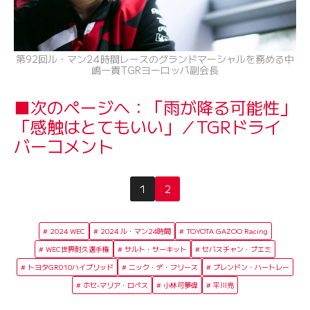
第92回ル・マン24時間レースのグランドマーシャルを務める中
嶋一貴TGRヨーロッパ副会長
■次のページへ：「雨が降る可能性」
「感触はとてもいい」／TGRドライ
バーコメント
1
2
2024 WEC
2024 ル・マン24時間
TOYOTA GAZOO Racing
WEC世界耐久選手権
サルト・サーキット
セバスチャン・ブエミ
トヨタGR010ハイブリッド
ニック・デ・フリース
ブレンドン・ハートレー
ホセ-マリア・ロペス
小林可夢偉
平川亮