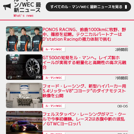
ン/WEC 最
すべてのル・マン/WEC 最新ニュースを見る
新ニュース
PONOS RACING、鈴鹿1000kmに牧野、野
中、篠原を招聘。テクニカルパートナーは
D’station Racingの強力体制で挑む
2時間前
ル・マン/WEC
GT500の知見をル・マンへ。レイズ製ホ
イールが実現する軽量化と高剛性の高次元融
合
PR
7時間前
ル・マン/WEC
フォード・レーシング、新型ハイパーカー用
5.4リッターV8“コヨーテ”のダイナモテスト
映像を公開
08-06
ル・マン/WEC
フェルスタッペン・レーシングがマニ・クー
ルで今季初優勝。レース2は赤旗中断の波乱
／GTWCヨーロッパ