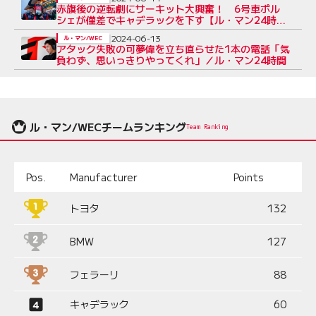
赤旗後の逆転劇にサーキット大興奮！ 6号車ポル
シェが僅差でキャデラックを下す【ル・マン24時間
ハイパーポール】
2024-06-13
ル・マン/WEC
アタック失敗の可夢偉を立ち直らせた1本の電話「気
負わず、思いっきりやってくれ」／ル・マン24時間
ル・マン/WECチームランキング
Team Ranking
Pos.
Manufacturer
Points
トヨタ
132
BMW
127
フェラーリ
88
キャデラック
60