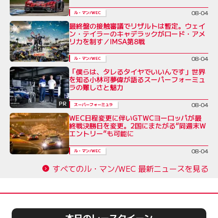
08-04
ル・マン/WEC
最終盤の接触審議でリザルトは暫定。ウェイ
ン・テイラーのキャデラックがロード・アメ
リカを制す／IMSA第8戦
08-04
ル・マン/WEC
「僕らは、タレるタイヤでいいんです」世界
を知る小林可夢偉が語るスーパーフォーミュ
ラの難しさと魅力
PR
08-04
スーパーフォーミュラ
WEC日程変更に伴いGTWCヨーロッパが最
終戦決勝日を変更。2国にまたがる“同週末W
エントリー”も可能に
08-04
ル・マン/WEC
すべてのル・マン/WEC 最新ニュースを見る
本日のレースクイーン