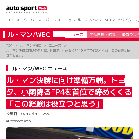
コ
ン
テ
ン
F1
スーパーGT
スーパーフォーミュラ
ル・マン/WEC
MotoGP/バイク
ラ
ツ
へ
ル・マン/WEC
ニュース
開催日程・結果
最新ラン
ス
キ
TOP
ル・マン/WEC
ニュース
ッ
ル・マン決勝に向け準備万端。トヨタ、小雨降るFP4を首位で締めくくる「この経験は役
プ
立つと思う」
ル・マン/WEC ニュース
ル・マン決勝に向け準備万端。トヨ
タ、小雨降るFP4を首位で締めくくる
「この経験は役立つと思う」
投稿日:
2024.06.14 12:20
autosport web