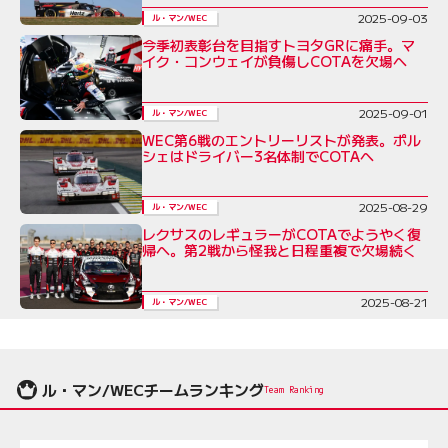
2025-09-03
ル・マン/WEC
今季初表彰台を目指すトヨタGRに痛手。マ
イク・コンウェイが負傷しCOTAを欠場へ
2025-09-01
ル・マン/WEC
WEC第6戦のエントリーリストが発表。ポル
シェはドライバー3名体制でCOTAへ
2025-08-29
ル・マン/WEC
レクサスのレギュラーがCOTAでようやく復
帰へ。第2戦から怪我と日程重複で欠場続く
2025-08-21
ル・マン/WEC
ル・マン/WECチームランキング
Team Ranking