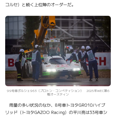
コルセ）と続く上位陣のオーダーだ。
99号車ポルシェ963（プロトン・コンペティション） 2025年WEC第6
戦オースティン
雨量の多い状況のなか、8号車トヨタGR010ハイブ
リッド（トヨタGAZOO Racing）の平川亮は33号車シ