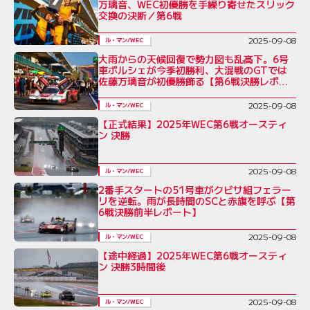
万璃音、WEC初優勝を手繰り寄せたスリック
交換の決断／第6戦
2025-09-08
ル・マン/WEC
大雨からの天候回復で勢力図も乱高下。6号
車ポルシェが今季初勝利、大混戦のGTでは
佐藤万璃音が初優勝飾る【第6戦決勝レポー
ト】
2025-09-08
ル・マン/WEC
【正式結果】2025年WEC第6戦オースティ
ン 決勝
2025-09-08
ル・マン/WEC
2番手スタートの51号車がクビサ組フェラー
リを逆転。雨が長時間のSCと赤旗を呼ぶ【第
6戦決勝前半レポート】
2025-09-08
ル・マン/WEC
【途中経過】2025年WEC第6戦オースティ
ン 決勝3時間後
2025-09-08
ル・マン/WEC