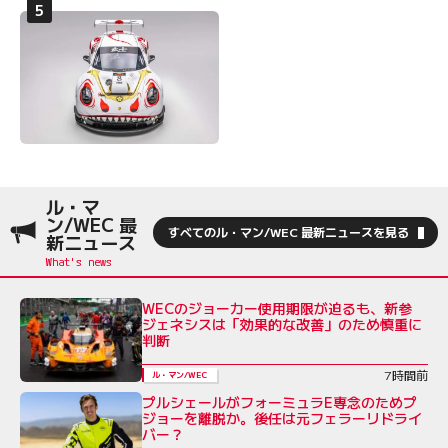
ル・マ
ン/WEC 最
すべてのル・マン/WEC 最新ニュースを見る
新ニュース
WECのジョーカー使用期限が迫るも、新参
ジェネシスは「効果的な改善」のため慎重に
判断
7時間前
ル・マン/WEC
プルシェールがフォーミュラE専念のためプ
ジョーを離脱か。後任は元フェラーリドライ
バー？