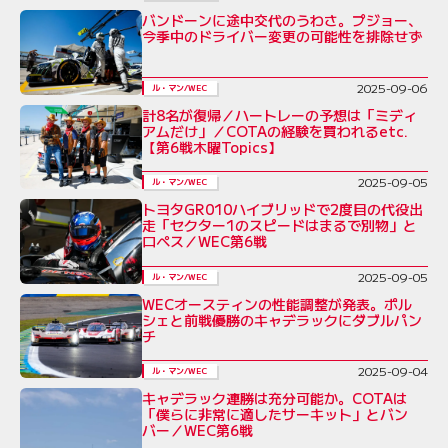
バンドーンに途中交代のうわさ。プジョー、
今季中のドライバー変更の可能性を排除せず
2025-09-06
ル・マン/WEC
計8名が復帰／ハートレーの予想は「ミディ
アムだけ」／COTAの経験を買われるetc.
【第6戦木曜Topics】
2025-09-05
ル・マン/WEC
トヨタGR010ハイブリッドで2度目の代役出
走「セクター1のスピードはまるで別物」と
ロペス／WEC第6戦
2025-09-05
ル・マン/WEC
WECオースティンの性能調整が発表。ポル
シェと前戦優勝のキャデラックにダブルパン
チ
2025-09-04
ル・マン/WEC
キャデラック連勝は充分可能か。COTAは
「僕らに非常に適したサーキット」とバン
バー／WEC第6戦