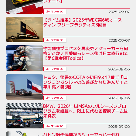
レポート】
2025-09-07
ル・マン/WEC
【タイム結果】2025年WEC第6戦オース
ティン フリープラクティス3回目
2025-09-07
ル・マン/WEC
性能調整プロセスを再変更／ジョーカーを何
枚切るか／可夢偉らレース後は日本直行etc.
【第6戦金曜Topics】
2025-09-06
ル・マン/WEC
トヨタ、猛暑のCOTAで初日9＆17番手「ロ
ングランでクルマの改善がかなり進んだ」と
平川亮／第6戦
2025-09-06
ル・マン/WEC
BMW、2026年もIMSAのフルシーズンプロ
グラムを継続へ。RLLに代わる提携チームは
未発表
2025-09-06
ル・マン/WEC
バトン後任候補からシューマッハー外れ