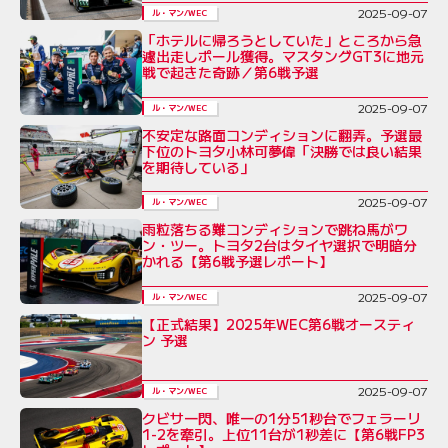
2025-09-07
ル・マン/WEC
「ホテルに帰ろうとしていた」ところから急
遽出走しポール獲得。マスタングGT3に地元
戦で起きた奇跡／第6戦予選
2025-09-07
ル・マン/WEC
不安定な路面コンディションに翻弄。予選最
下位のトヨタ小林可夢偉「決勝では良い結果
を期待している」
2025-09-07
ル・マン/WEC
雨粒落ちる難コンディションで跳ね馬がワ
ン・ツー。トヨタ2台はタイヤ選択で明暗分
かれる【第6戦予選レポート】
2025-09-07
ル・マン/WEC
【正式結果】2025年WEC第6戦オースティ
ン 予選
2025-09-07
ル・マン/WEC
クビサ一閃、唯一の1分51秒台でフェラーリ
1-2を牽引。上位11台が1秒差に【第6戦FP3