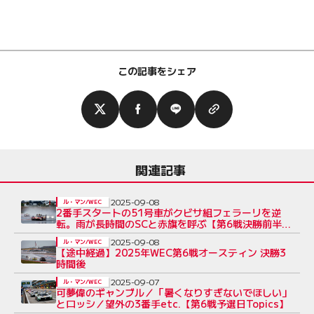
この記事をシェア
関連記事
2025-09-08
ル・マン/WEC
2番手スタートの51号車がクビサ組フェラーリを逆
転。雨が長時間のSCと赤旗を呼ぶ【第6戦決勝前半レ
ポート】
2025-09-08
ル・マン/WEC
【途中経過】2025年WEC第6戦オースティン 決勝3
時間後
2025-09-07
ル・マン/WEC
可夢偉のギャンブル／「暑くなりすぎないでほしい」
とロッシ／望外の3番手etc.【第6戦予選日Topics】