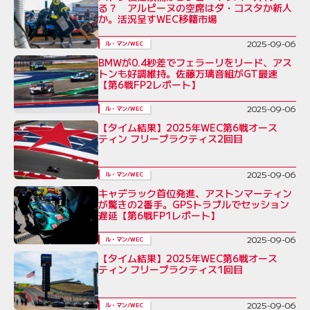
る？ アルピーヌの空席はダ・コスタか新人
か。活況呈すWEC移籍市場
2025-09-06
ル・マン/WEC
BMWが0.4秒差でフェラーリをリード、アス
トンも好調維持。佐藤万璃音組がGT最速
【第6戦FP2レポート】
2025-09-06
ル・マン/WEC
【タイム結果】2025年WEC第6戦オース
ティン フリープラクティス2回目
2025-09-06
ル・マン/WEC
キャデラック首位発進、アストンマーティン
が驚きの2番手。GPSトラブルでセッション
遅延【第6戦FP1レポート】
2025-09-06
ル・マン/WEC
【タイム結果】2025年WEC第6戦オース
ティン フリープラクティス1回目
2025-09-06
ル・マン/WEC