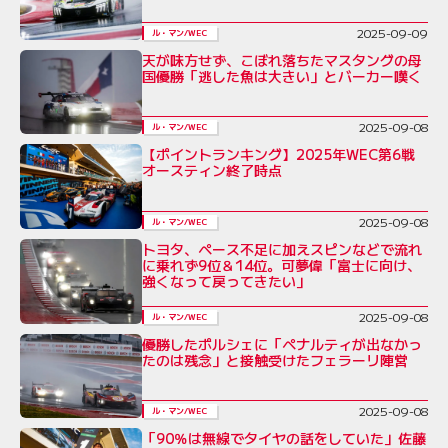
2025-09-09
ル・マン/WEC
天が味方せず、こぼれ落ちたマスタングの母
国優勝「逃した魚は大きい」とバーカー嘆く
2025-09-08
ル・マン/WEC
【ポイントランキング】2025年WEC第6戦
オースティン終了時点
2025-09-08
ル・マン/WEC
トヨタ、ペース不足に加えスピンなどで流れ
に乗れず9位＆14位。可夢偉「富士に向け、
強くなって戻ってきたい」
2025-09-08
ル・マン/WEC
優勝したポルシェに「ペナルティが出なかっ
たのは残念」と接触受けたフェラーリ陣営
2025-09-08
ル・マン/WEC
「90％は無線でタイヤの話をしていた」佐藤