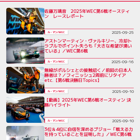
佐藤万璃音 2025年WEC第6戦オースティ
ン レースレポート
2025-09-25
ル・マン/WEC
アストンマーティン・ヴァルキリー、冷却ト
ラブルでポイント失うも「大きな希望が湧い
ている」／WEC第6戦
2025-09-16
ル・マン/WEC
無線がポルシェとの接触招く／前回の日本人
勝者は？／フィニッシュ2周前にリタイア
etc.【第6戦決勝日Topics】
2025-09-10
ル・マン/WEC
【動画】2025年WEC第6戦オースティン 決
勝ハイライト
2025-09-10
ル・マン/WEC
3位＆4位に自信を深めるプジョー「戦える力
を持っていることを証明した」／WEC第6戦