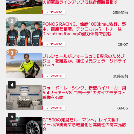
の超豪華ラインアップで総合優勝目指す
23時間前
ル・マン/WEC
PONOS RACING、鈴鹿1000kmに牧野、野
中、篠原を招聘。テクニカルパートナーは
D’station Racingの強力体制で挑む
08-07
ル・マン/WEC
プルシェールがフォーミュラE専念のためプ
ジョーを離脱か。後任は元フェラーリドライ
バー？
20時間前
ル・マン/WEC
フォード・レーシング、新型ハイパーカー用
5.4リッターV8“コヨーテ”のダイナモテスト
映像を公開
08-06
ル・マン/WEC
GT500の知見をル・マンへ。レイズ製ホ
イールが実現する軽量化と高剛性の高次元融
合