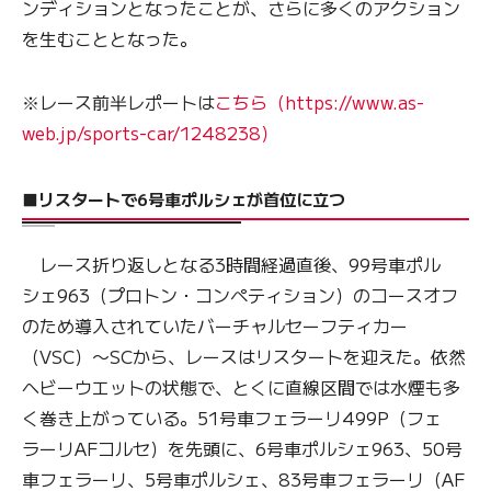
ンディションとなったことが、さらに多くのアクション
を生むこととなった。
※レース前半レポートは
こちら（https://www.as-
web.jp/sports-car/1248238）
■リスタートで6号車ポルシェが首位に立つ
レース折り返しとなる3時間経過直後、99号車ポル
シェ963（プロトン・コンペティション）のコースオフ
のため導入されていたバーチャルセーフティカー
（VSC）〜SCから、レースはリスタートを迎えた。依然
ヘビーウエットの状態で、とくに直線区間では水煙も多
く巻き上がっている。51号車フェラーリ499P（フェ
ラーリAFコルセ）を先頭に、6号車ポルシェ963、50号
車フェラーリ、5号車ポルシェ、83号車フェラーリ（AF