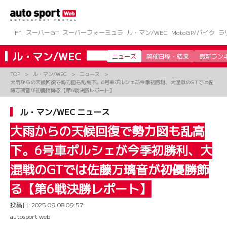
コ
ン
テ
ン
F1
スーパーGT
スーパーフォーミュラ
ル・マン/WEC
MotoGP/バイク
ラ
ツ
へ
ル・マン/WEC
ニュース
開催日程・結果
最新ラン
ス
キ
TOP
ル・マン/WEC
ニュース
ッ
大雨からの天候回復で勢力図も乱高下。6号車ポルシェが今季初勝利、大混戦のGTでは佐
プ
藤万璃音が初優勝飾る【第6戦決勝レポート】
ル・マン/WEC ニュース
大雨からの天候回復で勢力図も乱高
下。6号車ポルシェが今季初勝利、大
混戦のGTでは佐藤万璃音が初優勝飾
る【第6戦決勝レポート】
投稿日:
2025.09.08 09:57
autosport web