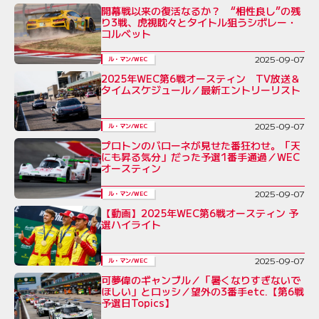
開幕戦以来の復活なるか？ “相性良し”の残
り3戦、虎視眈々とタイトル狙うシボレー・
コルベット
2025-09-07
ル・マン/WEC
2025年WEC第6戦オースティン TV放送＆
タイムスケジュール／最新エントリーリスト
2025-09-07
ル・マン/WEC
プロトンのバローネが見せた番狂わせ。「天
にも昇る気分」だった予選1番手通過／WEC
オースティン
2025-09-07
ル・マン/WEC
【動画】2025年WEC第6戦オースティン 予
選ハイライト
2025-09-07
ル・マン/WEC
可夢偉のギャンブル／「暑くなりすぎないで
ほしい」とロッシ／望外の3番手etc.【第6戦
予選日Topics】