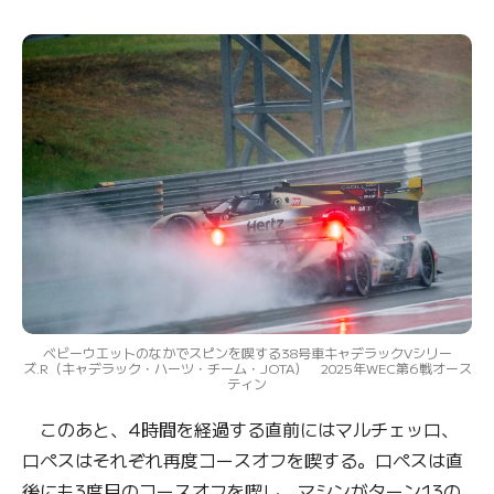
ベビーウエットのなかでスピンを喫する38号車キャデラックVシリー
ズ.R（キャデラック・ハーツ・チーム・JOTA） 2025年WEC第6戦オース
ティン
このあと、4時間を経過する直前にはマルチェッロ、
ロペスはそれぞれ再度コースオフを喫する。ロペスは直
後にも3度目のコースオフを喫し、マシンがターン13の