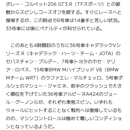
ボレー・コルベットZ06 GT3.R（TFスポーツ）との接
触からスピンしコースオフを喫する。すぐにレースへと
復帰するが、この時点で8号車は14番手と苦しい状況。
33号車には後にペナルティが科せられている。
このあとも4時間目のうちに38号車キャデラックVシ
リーズ.R（キャデラック・ハーツ・チーム・JOTA）の
セバスチャン・ブルデー、7号車トヨタのホセ・マリ
ア・ロペス、15号車BMW Mハイブリッド V8（BMW
Mチーム WRT）のラファエレ・マルチェッロ、5号車ポ
ルシェのマシュー・ジャミネ、前半のクラッシュで大き
く順位を下げていた36号車アルピーヌA424のジュー
ル・グーノンらが、それぞれ単独スピン。いずれも
ウォールにヒットすることなく戦列へは復帰しているも
のの、マシンコントロールは極めて難しいコンディショ
ンとなっているようだ。