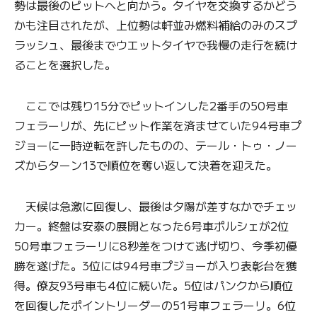
勢は最後のピットへと向かう。タイヤを交換するかどう
かも注目されたが、上位勢は軒並み燃料補給のみのスプ
ラッシュ、最後までウエットタイヤで我慢の走行を続け
ることを選択した。
ここでは残り15分でピットインした2番手の50号車
フェラーリが、先にピット作業を済ませていた94号車プ
ジョーに一時逆転を許したものの、テール・トゥ・ノー
ズからターン13で順位を奪い返して決着を迎えた。
天候は急激に回復し、最後は夕陽が差すなかでチェッ
カー。終盤は安泰の展開となった6号車ポルシェが2位
50号車フェラーリに8秒差をつけて逃げ切り、今季初優
勝を遂げた。3位には94号車プジョーが入り表彰台を獲
得。僚友93号車も4位に続いた。5位はパンクから順位
を回復したポイントリーダーの51号車フェラーリ。6位