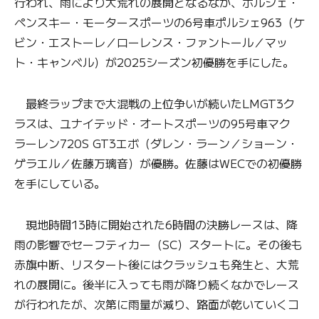
行われ、雨により大荒れの展開となるなか、ポルシェ・
ペンスキー・モータースポーツの6号車ポルシェ963（ケ
ビン・エストーレ／ローレンス・ファントール／マッ
ト・キャンベル）が2025シーズン初優勝を手にした。
最終ラップまで大混戦の上位争いが続いたLMGT3ク
ラスは、ユナイテッド・オートスポーツの95号車マク
ラーレン720S GT3エボ（ダレン・ラーン／ショーン・
ゲラエル／佐藤万璃音）が優勝。佐藤はWECでの初優勝
を手にしている。
現地時間13時に開始された6時間の決勝レースは、降
雨の影響でセーフティカー（SC）スタートに。その後も
赤旗中断、リスタート後にはクラッシュも発生と、大荒
れの展開に。後半に入っても雨が降り続くなかでレース
が行われたが、次第に雨量が減り、路面が乾いていくコ