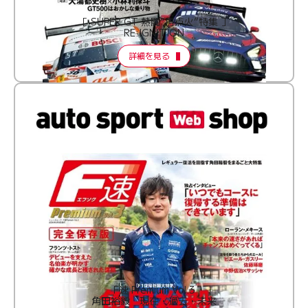
［ SUPER GT 熱闘“再点火”特集 ］
RE:IGNITION
詳細を見る
F速 Premium Vol.3
角田裕毅 現在・過去・未来