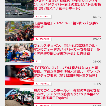
BMWとトヨタが“別戦略”でポジションゲイ
ン。元F1ドライバー同士の激しいバトルも勃
発【第2戦スパ／前半レポート】
05-10
ル・マン/WEC
【途中経過】2026年WEC第2戦スパ 決勝3
時間後
05-10
ル・マン/WEC
フェルスタッペン、早ければ2028年のル・
マンにフォードのハイパーカーで参戦？「多
くの条件が揃う必要がある」と責任者
05-09
F1
「GT300のスバルよりは驚きはない」と可
夢偉。下位から臨む決勝と次戦ル・マンへの
ポジティブ要素【第2戦決勝前トヨタ会見】
05-09
ル・マン/WEC
初めてづくしのポール／「修理の準備をさせ
ておけ」／アタック妨害でグリッド降格etc.
【第2戦予選日Topics】
05-09
ル・マン/WEC