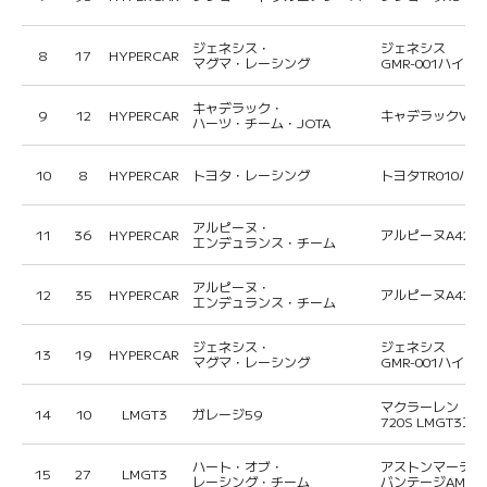
ジェネシス・
ジェネシス
8
17
HYPERCAR
マグマ・レーシング
GMR-001ハイブ
キャデラック・
9
12
HYPERCAR
キャデラックVシリ
ハーツ・チーム・JOTA
10
8
HYPERCAR
トヨタ・レーシング
トヨタTR010ハ
アルピーヌ・
11
36
HYPERCAR
アルピーヌA424
エンデュランス・チーム
アルピーヌ・
12
35
HYPERCAR
アルピーヌA424
エンデュランス・チーム
ジェネシス・
ジェネシス
13
19
HYPERCAR
マグマ・レーシング
GMR-001ハイブ
マクラーレン
14
10
LMGT3
ガレージ59
720S LMGT3エ
ハート・オブ・
アストンマーティ
15
27
LMGT3
レーシング・チーム
バンテージAMR L