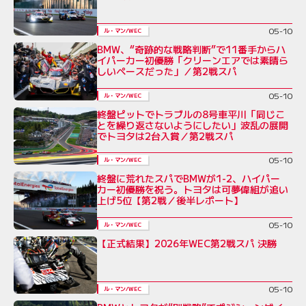
05-10
ル・マン/WEC
BMW、“奇跡的な戦略判断”で11番手からハ
イパーカー初優勝「クリーンエアでは素晴ら
しいペースだった」／第2戦スパ
05-10
ル・マン/WEC
終盤ピットでトラブルの8号車平川「同じこ
とを繰り返さないようにしたい」波乱の展開
でトヨタは2台入賞／第2戦スパ
05-10
ル・マン/WEC
終盤に荒れたスパでBMWが1-2、ハイパー
カー初優勝を祝う。トヨタは可夢偉組が追い
上げ5位【第2戦／後半レポート】
05-10
ル・マン/WEC
【正式結果】2026年WEC第2戦スパ 決勝
05-10
ル・マン/WEC