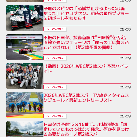
予選のスピンは「心臓が止まるような心境
だった」とヤコブセン。期待の星がプジョー
に初ポールをもたらす
05-09
ル・マン/WEC
不振のトヨタ、技術首脳は“三味線”を否定。
直線で遅いフェラーリは「僕らの手に負える
ことではない」【第2戦予選の裏側】
05-09
ル・マン/WEC
【動画】2026年WEC第2戦スパ 予選ハイラ
イト
05-09
ル・マン/WEC
2026年WEC第2戦スパ TV放送／タイムス
ケジュール／最新エントリーリスト
05-09
ル・マン/WEC
トヨタは予選12＆16番手。小林可夢偉「想
定していたものではなく残念。何かを見つけ
る必要がある」／第2戦スパ