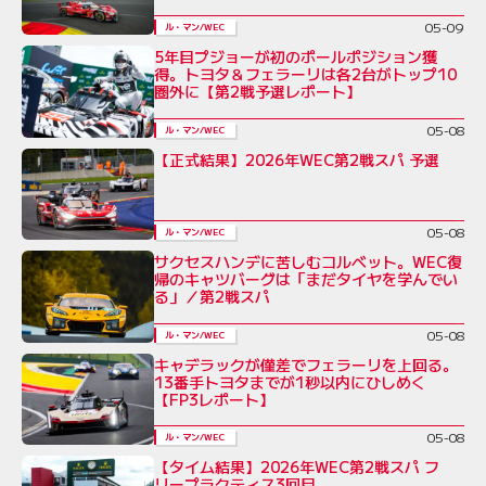
05-09
ル・マン/WEC
5年目プジョーが初のポールポジション獲
得。トヨタ＆フェラーリは各2台がトップ10
圏外に【第2戦予選レポート】
05-08
ル・マン/WEC
【正式結果】2026年WEC第2戦スパ 予選
05-08
ル・マン/WEC
サクセスハンデに苦しむコルベット。WEC復
帰のキャツバーグは「まだタイヤを学んでい
る」／第2戦スパ
05-08
ル・マン/WEC
キャデラックが僅差でフェラーリを上回る。
13番手トヨタまでが1秒以内にひしめく
【FP3レポート】
05-08
ル・マン/WEC
【タイム結果】2026年WEC第2戦スパ フ
リープラクティス3回目