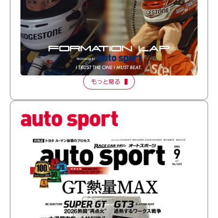
倒す相手を、信じてる。小林利徠斗 × 野村勇斗
【FORMATION LAP Produced by auto sport】
2026 Episode 2
もっと見る