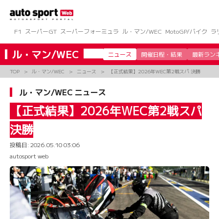
コ
ン
テ
ン
F1
スーパーGT
スーパーフォーミュラ
ル・マン/WEC
MotoGP/バイク
ラ
ツ
へ
ル・マン/WEC
ニュース
開催日程・結果
最新ラン
ス
キ
TOP
ル・マン/WEC
ニュース
【正式結果】2026年WEC第2戦スパ 決勝
ッ
プ
ル・マン/WEC ニュース
【正式結果】2026年WEC第2戦スパ
決勝
投稿日:
2026.05.10 03:06
autosport web