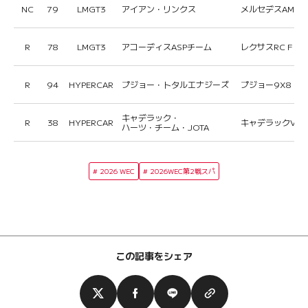
NC
79
LMGT3
アイアン・リンクス
メルセデスAMG L
R
78
LMGT3
アコーディスASPチーム
レクサスRC F LM
R
94
HYPERCAR
プジョー・トタルエナジーズ
プジョー9X8
キャデラック・
R
38
HYPERCAR
キャデラックVシリ
ハーツ・チーム・JOTA
2026 WEC
2026WEC第2戦スパ
この記事をシェア