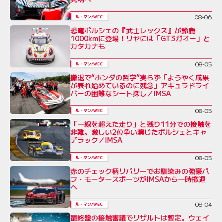
08-06
ル・マン/WEC
恐竜ポルシェの『武士レックス』が鈴鹿
1000kmに登場！リヤには「GT3ガオー」と
カタカナも
08-05
ル・マン/WEC
撤退で“ホンダの哲学”実らず「ようやく成果
が表れ始めているのに残念」アキュラドライ
バーの困難なシート探し／IMSA
08-05
ル・マン/WEC
「一線を超えた走り」と残り11分での接触を
非難。激しい2位争い演じたポルシェとキャ
デラック／IMSA
08-05
ル・マン/WEC
赤のチェック柄リバリーでお馴染みの強豪パ
フ・モータースポーツがIMSAから一時撤退
へ
08-04
ル・マン/WEC
最終盤の接触審議でリザルトは暫定。ウェイ