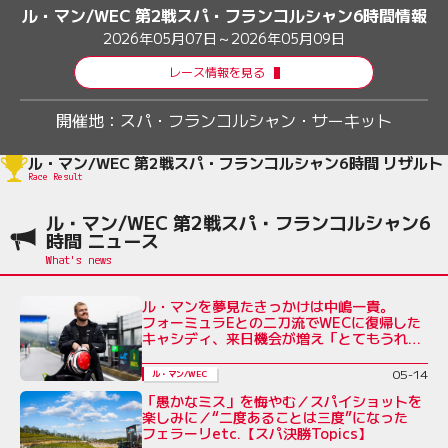
ル・マン/WEC 第2戦スパ・フランコルシャン6時間情報
2026年05月07日～2026年05月09日
レース情報を見る
開催地：
スパ・フランコルシャン・サーキット
ル・マン/WEC 第2戦スパ・フランコルシャン6時間 リザルト
Race Result
ル・マン/WEC 第2戦スパ・フランコルシャン6
時間 ニュース
ル・マンを夢見たきっかけは中嶋一貴。
フォーミュラEとの二刀流でWECに復帰した
キャシディ、来日機会が増え「とてもうれし
い」
05-14
ル・マン/WEC
「愚かなミス」を悔やむ／スパイショットを
楽しみに／“二度あることは三度”になった
フェラーリetc.【スパ決勝Topics】