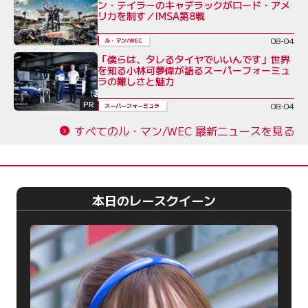
ン・テイラーのキャデラックがロード・アメ
リカを制す／IMSA第8戦
08-04
ル・マン/WEC
「僕らは、タレるタイヤでいいんです」世界
を知る小林可夢偉が語るスーパーフォーミュ
ラの難しさと魅力
PR
08-04
スーパーフォーミュラ
すべてのル・マン/WEC 最新ニュースを見る
本日のレースクイーン