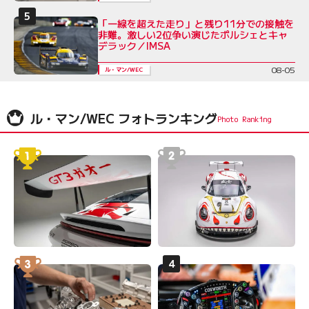
「一線を超えた走り」と残り11分での接触を
非難。激しい2位争い演じたポルシェとキャ
デラック／IMSA
08-05
ル・マン/WEC
ル・マン/WEC フォトランキング