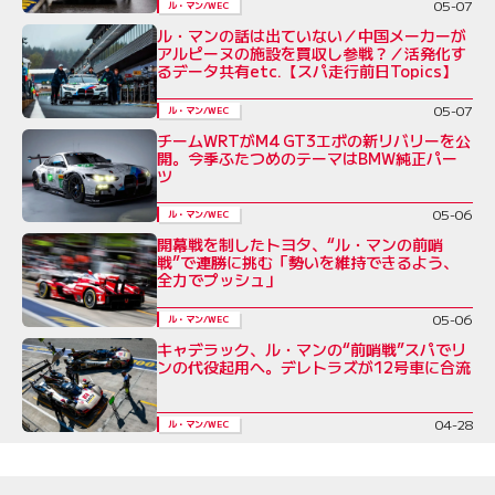
05-07
ル・マン/WEC
ル・マンの話は出ていない／中国メーカーが
アルピーヌの施設を買収し参戦？／活発化す
るデータ共有etc.【スパ走行前日Topics】
05-07
ル・マン/WEC
チームWRTがM4 GT3エボの新リバリーを公
開。今季ふたつめのテーマはBMW純正パー
ツ
05-06
ル・マン/WEC
開幕戦を制したトヨタ、“ル・マンの前哨
戦”で連勝に挑む「勢いを維持できるよう、
全力でプッシュ」
05-06
ル・マン/WEC
キャデラック、ル・マンの“前哨戦”スパでリ
ンの代役起用へ。デレトラズが12号車に合流
04-28
ル・マン/WEC