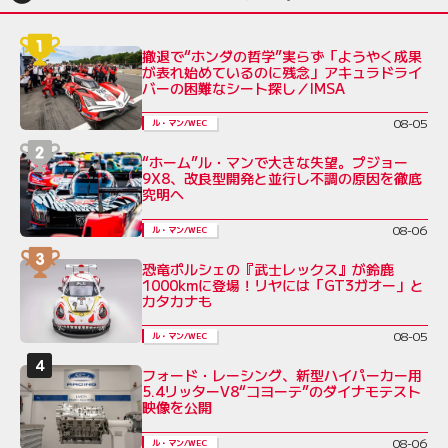
撤退で“ホンダの哲学”実らず「ようやく成果
が表れ始めているのに残念」アキュラドライ
バーの困難なシート探し／IMSA
08-05
ル・マン/WEC
“ホーム”ル・マンで大きな失望。プジョー
9X8、改良型開発と並行し不調の原因を徹底
究明へ
08-06
ル・マン/WEC
恐竜ポルシェの『武士レックス』が鈴鹿
1000kmに登場！リヤには「GT3ガオー」と
カタカナも
08-05
ル・マン/WEC
フォード・レーシング、新型ハイパーカー用
5.4リッターV8“コヨーテ”のダイナモテスト
映像を公開
08-06
ル・マン/WEC