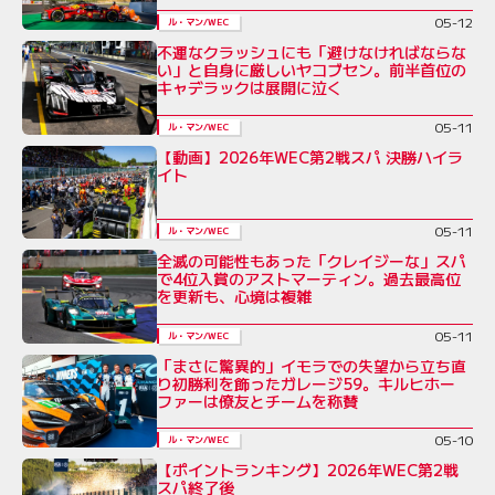
05-12
ル・マン/WEC
不運なクラッシュにも「避けなければならな
い」と自身に厳しいヤコブセン。前半首位の
キャデラックは展開に泣く
05-11
ル・マン/WEC
【動画】2026年WEC第2戦スパ 決勝ハイラ
イト
05-11
ル・マン/WEC
全滅の可能性もあった「クレイジーな」スパ
で4位入賞のアストマーティン。過去最高位
を更新も、心境は複雑
05-11
ル・マン/WEC
「まさに驚異的」イモラでの失望から立ち直
り初勝利を飾ったガレージ59。キルヒホー
ファーは僚友とチームを称賛
05-10
ル・マン/WEC
【ポイントランキング】2026年WEC第2戦
スパ終了後