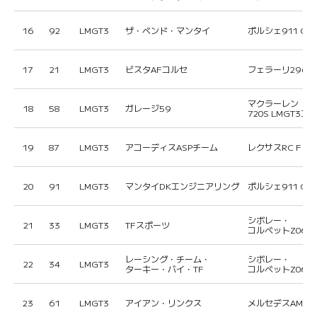
16
92
LMGT3
ザ・ベンド・マンタイ
ポルシェ911 GT3 
17
21
LMGT3
ビスタAFコルセ
フェラーリ296 L
マクラーレン
18
58
LMGT3
ガレージ59
720S LMGT3エ
19
87
LMGT3
アコーディスASPチーム
レクサスRC F LM
20
91
LMGT3
マンタイDKエンジニアリング
ポルシェ911 GT3 
シボレー・
21
33
LMGT3
TFスポーツ
コルベットZ06 LM
レーシング・チーム・
シボレー・
22
34
LMGT3
ターキー・バイ・TF
コルベットZ06 LM
23
61
LMGT3
アイアン・リンクス
メルセデスAMG L