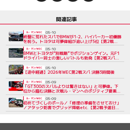
関連記事
05-10
ル・マン/WEC
終盤に荒れたスパでBMWが1-2、ハイパーカー初優勝
を祝う。トヨタは可夢偉組が追い上げ5位【第2戦／
後半レポート】
05-10
ル・マン/WEC
BMWとトヨタが“別戦略”でポジションゲイン。元F1
ドライバー同士の激しいバトルも勃発【第2戦スパ／
前半レポート】
05-10
ル・マン/WEC
【途中経過】2026年WEC第2戦スパ 決勝3時間後
05-09
ル・マン/WEC
「GT300のスバルよりは驚きはない」と可夢偉。下
位から臨む決勝と次戦ル・マンへのポジティブ要素
【第2戦決勝前トヨタ会見】
05-09
ル・マン/WEC
初めてづくしのポール／「修理の準備をさせておけ」
／アタック妨害でグリッド降格etc.【第2戦予選日
Topics】