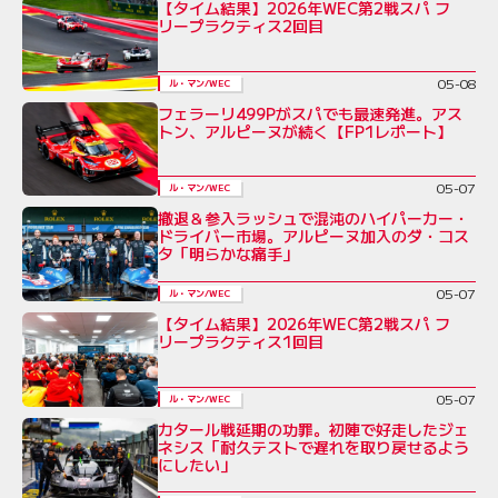
【タイム結果】2026年WEC第2戦スパ フ
リープラクティス2回目
05-08
ル・マン/WEC
フェラーリ499Pがスパでも最速発進。アス
トン、アルピーヌが続く【FP1レポート】
05-07
ル・マン/WEC
撤退＆参入ラッシュで混沌のハイパーカー・
ドライバー市場。アルピーヌ加入のダ・コス
タ「明らかな痛手」
05-07
ル・マン/WEC
【タイム結果】2026年WEC第2戦スパ フ
リープラクティス1回目
05-07
ル・マン/WEC
カタール戦延期の功罪。初陣で好走したジェ
ネシス「耐久テストで遅れを取り戻せるよう
にしたい」