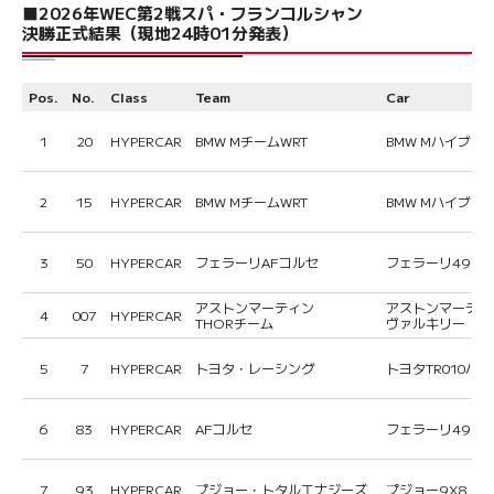
■2026年WEC第2戦スパ・フランコルシャン
決勝正式結果（現地24時01分発表）
Pos.
No.
Class
Team
Car
1
20
HYPERCAR
BMW MチームWRT
BMW Mハイブリ
2
15
HYPERCAR
BMW MチームWRT
BMW Mハイブリ
3
50
HYPERCAR
フェラーリAFコルセ
フェラーリ499P
アストンマーティン
アストンマーティ
4
007
HYPERCAR
THORチーム
ヴァルキリー
5
7
HYPERCAR
トヨタ・レーシング
トヨタTR010ハ
6
83
HYPERCAR
AFコルセ
フェラーリ499P
7
93
HYPERCAR
プジョー・トタルエナジーズ
プジョー9X8