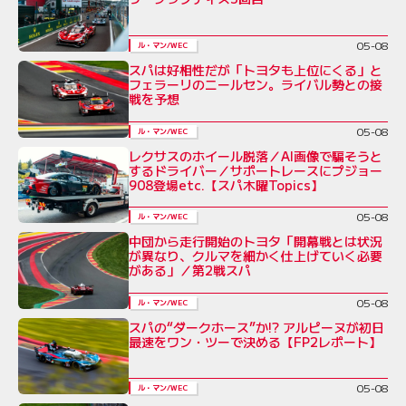
05-08
ル・マン/WEC
スパは好相性だが「トヨタも上位にくる」と
フェラーリのニールセン。ライバル勢との接
戦を予想
05-08
ル・マン/WEC
レクサスのホイール脱落／AI画像で騙そうと
するドライバー／サポートレースにプジョー
908登場etc.【スパ木曜Topics】
05-08
ル・マン/WEC
中団から走行開始のトヨタ「開幕戦とは状況
が異なり、クルマを細かく仕上げていく必要
がある」／第2戦スパ
05-08
ル・マン/WEC
スパの“ダークホース”か!? アルピーヌが初日
最速をワン・ツーで決める【FP2レポート】
05-08
ル・マン/WEC