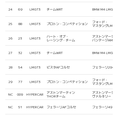
24
69
LMGT3
チームWRT
BMW M4 LMGT3
フォード・
25
88
LMGT3
プロトン・コンペティション
マスタングLMGT
ハート・オブ・
アストンマーティ
26
23
LMGT3
レーシング・チーム
バンテージAMR L
27
32
LMGT3
チームWRT
BMW M4 LMGT3
28
54
LMGT3
ビスタAFコルセ
フェラーリ296 L
フォード・
29
77
LMGT3
プロトン・コンペティション
マスタングLMGT
アストンマーティン
アストンマーティ
NC
009
HYPERCAR
THORチーム
ヴァルキリー
NC
51
HYPERCAR
フェラーリAFコルセ
フェラーリ499P