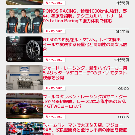
2時間前
ル・マン/WEC
PONOS RACING、鈴鹿1000kmに牧野、野
中、篠原を招聘。テクニカルパートナーは
D’station Racingの強力体制で挑む
6時間前
ル・マン/WEC
GT500の知見をル・マンへ。レイズ製ホ
イールが実現する軽量化と高剛性の高次元融
合
PR
12時間前
ル・マン/WEC
フォード・レーシング、新型ハイパーカー用
5.4リッターV8“コヨーテ”のダイナモテスト
映像を公開
08-06
ル・マン/WEC
フェルスタッペン・レーシングがマニ・クー
ルで今季初優勝。レース2は赤旗中断の波乱
／GTWCヨーロッパ
08-06
ル・マン/WEC
“ホーム”ル・マンで大きな失望。プジョー
9X8、改良型開発と並行し不調の原因を徹底
究明へ