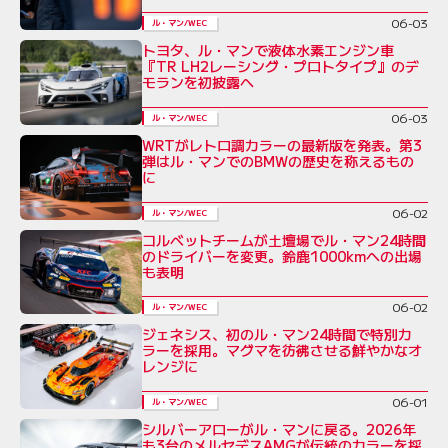
06-03
ル・マン/WEC
トヨタ、ル・マンで液体水素エンジン車
『TR LH2レーシング・プロトタイプ』のデ
モランを初披露へ
06-03
ル・マン/WEC
WRTがレトロ調カラーの最新版を発表。第3
弾はル・マンでのBMWの歴史を称えるもの
に
06-02
ル・マン/WEC
コルベットチームが土壇場でル・マン24時間
のドライバーを変更。鈴鹿1000kmへの出場
も表明
06-02
ル・マン/WEC
ジェネシス、初のル・マン24時間で特別カ
ラーを採用。マグマを彷彿させる鮮やかなオ
レンジに
06-01
ル・マン/WEC
シルバーアローがル・マンに戻る。2026年
も3台のメルセデスAMGが伝統のカラーを採