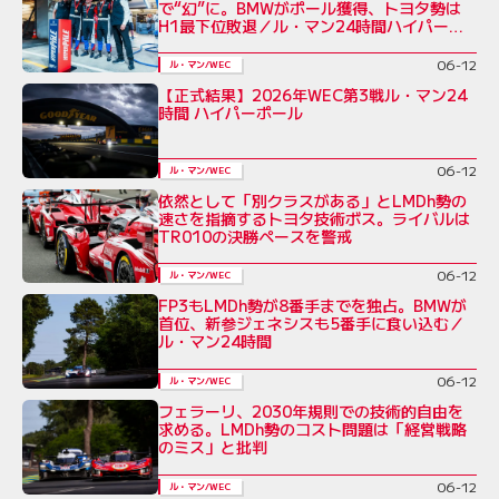
で“幻”に。BMWがポール獲得、トヨタ勢は
H1最下位敗退／ル・マン24時間ハイパー
ポール
06-12
ル・マン/WEC
【正式結果】2026年WEC第3戦ル・マン24
時間 ハイパーポール
06-12
ル・マン/WEC
依然として「別クラスがある」とLMDh勢の
速さを指摘するトヨタ技術ボス。ライバルは
TR010の決勝ペースを警戒
06-12
ル・マン/WEC
FP3もLMDh勢が8番手までを独占。BMWが
首位、新参ジェネシスも5番手に食い込む／
ル・マン24時間
06-12
ル・マン/WEC
フェラーリ、2030年規則での技術的自由を
求める。LMDh勢のコスト問題は「経営戦略
のミス」と批判
06-12
ル・マン/WEC