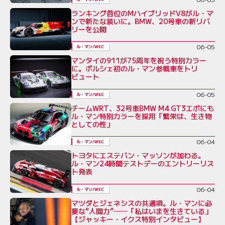
ランキング首位のMハイブリッドV8がル・マ
ンで新たな装いに。BMW、20号車の新リバ
リーを公開
06-05
ル・マン/WEC
マンタイの911が75周年を祝う特別カラー
に。ポルシェ初のル・マン参戦車をトリ
ビュート
06-05
ル・マン/WEC
チームWRT、32号車BMW M4 GT3エボにも
ル・マン特別カラーを採用「繁栄は、生き物
としての性」
06-04
ル・マン/WEC
トヨタにエステバン・マッソンが加わる。
ル・マン24時間テストデーのエントリーリス
ト発表
06-04
ル・マン/WEC
マツダとジェネシスの共通項。ル・マンに必
要な“人間力”──「私はいまを生きている」
【ジャッキー・イクス特別インタビュー】