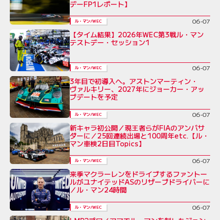
デーFP1レポート】
06-07
ル・マン/WEC
【タイム結果】2026年WEC第3戦ル・マン
テストデー・セッション1
06-07
ル・マン/WEC
3年目で初導入へ。アストンマーティン・
ヴァルキリー、2027年にジョーカー・アッ
プデートを予定
06-07
ル・マン/WEC
新キャラ初公開／現王者らがFIAのアンバサ
ダーに／25回連続出場と100周年etc.【ル・
マン車検2日目Topics】
06-07
ル・マン/WEC
来季マクラーレンをドライブするファントー
ルがユナイテッドASのリザーブドライバーに
／ル・マン24時間
06-07
ル・マン/WEC