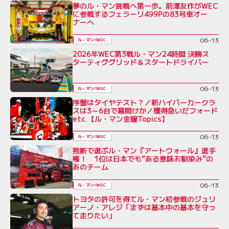
夢のル・マン挑戦へ第一歩。前澤友作がWEC
に参戦するフェラーリ499Pの83号車オー
ナーへ
06-13
ル・マン/WEC
2026年WEC第3戦ル・マン24時間 決勝ス
ターティググリッド＆スタートドライバー
06-13
ル・マン/WEC
序盤はタイヤテスト？／新ハイパーカークラ
スは3～6台で幕開けか／獲得急いだフォード
etc.【ル・マン金曜Topics】
06-13
ル・マン/WEC
独断で選ぶル・マン『アートウォール』選手
権！ 1位は日本でも“ある意味お馴染み”の
あのチーム
06-13
ル・マン/WEC
トヨタの許可を得てル・マン初参戦のジュリ
アーノ・アレジ「まずは基本中の基本を守っ
て走りたい」