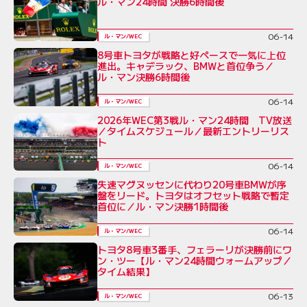
ル・マン24時間 決勝6時間後
06-14
ル・マン/WEC
8号車トヨタが戦略と好ペースで一気に上位
進出。キャデラック、BMWと首位争う／
ル・マン決勝6時間後
06-14
ル・マン/WEC
2026年WEC第3戦ル・マン24時間 TV放送
／タイムスケジュール／最新エントリーリス
ト
06-14
ル・マン/WEC
失速マグヌッセンに代わり20号車BMWが序
盤をリード。トヨタはオフセット戦略で暫定
首位に／ル・マン決勝1時間後
06-14
ル・マン/WEC
トヨタ8号車3番手、フェラーリが決勝前にワ
ン・ツー【ル・マン24時間ウォームアップ／
タイム結果】
06-13
ル・マン/WEC