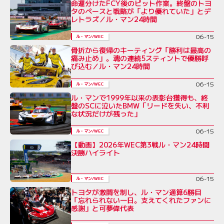
命運分けたFCY後のピット作業。終盤のトヨ
タのペースと戦略が「より優れていた」とデ
レトラズ／ル・マン24時間
06-15
ル・マン/WEC
骨折から復帰のキーティング「勝利は最高の
痛み止め」。魂の連続5スティントで優勝呼
び込む／ル・マン24時間
06-15
ル・マン/WEC
ル・マンで1999年以来の表彰台獲得も、終
盤のSCに泣いたBMW「リードを失い、不利
な状況だけが残った」
06-15
ル・マン/WEC
【動画】2026年WEC第3戦ル・マン24時間
決勝ハイライト
06-15
ル・マン/WEC
トヨタが激闘を制し、ル・マン通算6勝目
「忘れられない一日。支えてくれたファンに
感謝」と可夢偉代表