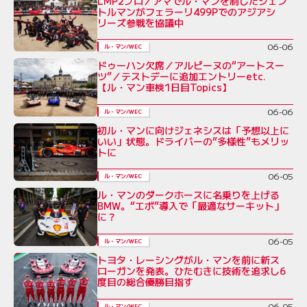
LMP2プロ／アマでル・マンを制したジェン
トルマンがフェラーリ499Pでのアジアシ
リーズ参戦を協議中
06-06
ル・マン/WEC
ドゥーハン欠席／アルピーヌの“アートスー
ツ”／テストデーに追加エントリーetc.
【ル・マン車検1日目Topics】
06-06
ル・マン/WEC
初ル・マンに向けジェネシスは「予想以上に
いい」状態。ドライバーの“多様性”もメリッ
トに
06-05
ル・マン/WEC
ル・マンのダークホースに名乗りを上げる
BMW。“エボ”導入で「最適なサーキット」
に？
06-05
ル・マン/WEC
トヨタ・レーシングがル・マンを前に新ス
ローガンを発表。ひたむきに技術を追求し6
度目の総合優勝目指す
06-05
ル・マン/WEC