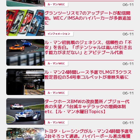
06-11
ル・マン/WEC
グランツーリスモ7のアップデートが配信開
始。WEC／IMSAのハイパーカーが多数追加
に
06-11
インフォメーション
ル・マン初挑戦のジェネシス、信頼性の「不
安」を告白。「ポテンシャルは高いが引き出
す能力がまだない」とアビテブール代表
06-11
ル・マン/WEC
ル・マン24時間レース予選でLMGT3クラス
暫定首位の34号車コルベットが車検失格に
06-11
ル・マン/WEC
ダークホースBMWの改良箇所／プジョー代
表の失望／1台減キャデラックの増員体制
etc.【ル・マン水曜日Topics】
06-11
ル・マン/WEC
トヨタ・レーシングがル・マン24時間予選を
2台そろって通過。ハイパーポール進出権獲