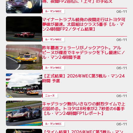
得、夜間FP2首位に「上々」の手応え
06-11
ル・マン/WEC
マイナートラブル続発の夜間走行はトヨタ可
夢偉が最速。太田組はクラス5番手【ル・マ
ン24時間FP2／タイム結果】
06-11
ル・マン/WEC
昨年覇者フェラーリがノックアウト。アル
ピーヌが僅差でキャデラックを下し最速に／
ル・マン24時間予選
06-11
ル・マン/WEC
【正式結果】2026年WEC第3戦ル・マン24
時間 予選
06-11
ニュース
キャデラック勢がいきなりの鮮烈タイムで上
位固める。トヨタは8号車が2.7秒差の6番手
【ル・マン24時間FP1レポート】
06-11
ル・マン/WEC
【タイム結果】2026年WEC第3戦ル・マン