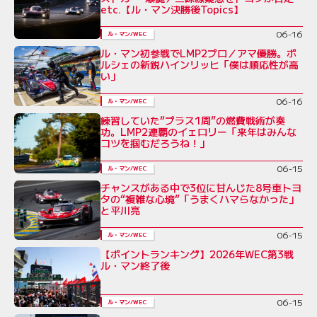
etc.【ル・マン決勝後Topics】
06-16
ル・マン/WEC
ル・マン初参戦でLMP2プロ／アマ優勝。ポ
ルシェの新鋭ハインリッヒ「僕は順応性が高
い」
06-16
ル・マン/WEC
練習していた“プラス1周”の燃費戦術が奏
功。LMP2連覇のイェロリー「来年はみんな
コツを掴むだろうね！」
06-15
ル・マン/WEC
チャンスがある中で3位に甘んじた8号車トヨ
タの“複雑な心境”「うまくハマらなかった」
と平川亮
06-15
ル・マン/WEC
【ポイントランキング】2026年WEC第3戦
ル・マン終了後
06-15
ル・マン/WEC