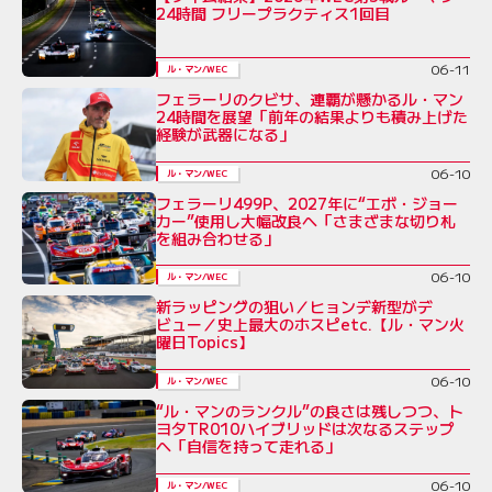
24時間 フリープラクティス1回目
06-11
ル・マン/WEC
フェラーリのクビサ、連覇が懸かるル・マン
24時間を展望「前年の結果よりも積み上げた
経験が武器になる」
06-10
ル・マン/WEC
フェラーリ499P、2027年に“エボ・ジョー
カー”使用し大幅改良へ「さまざまな切り札
を組み合わせる」
06-10
ル・マン/WEC
新ラッピングの狙い／ヒョンデ新型がデ
ビュー／史上最大のホスピetc.【ル・マン火
曜日Topics】
06-10
ル・マン/WEC
“ル・マンのランクル”の良さは残しつつ、ト
ヨタTR010ハイブリッドは次なるステップ
へ「自信を持って走れる」
06-10
ル・マン/WEC