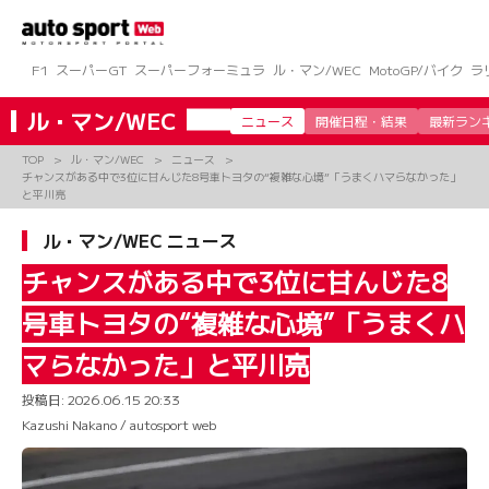
コ
ン
テ
ン
F1
スーパーGT
スーパーフォーミュラ
ル・マン/WEC
MotoGP/バイク
ラ
ツ
へ
ル・マン/WEC
ニュース
開催日程・結果
最新ラン
ス
キ
TOP
ル・マン/WEC
ニュース
ッ
チャンスがある中で3位に甘んじた8号車トヨタの“複雑な心境”「うまくハマらなかった」
プ
と平川亮
ル・マン/WEC ニュース
チャンスがある中で3位に甘んじた8
号車トヨタの“複雑な心境”「うまくハ
マらなかった」と平川亮
投稿日:
2026.06.15 20:33
Kazushi Nakano / autosport web