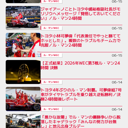
06-15
ル・マン/WEC
ジャイアーノことトヨタ中嶋裕樹副社長がモ
リゾウへメッセージ「覚悟しておいてくださ
い」／ル・マン24時間
06-15
ル・マン/WEC
トヨタ小林可夢偉「代表兼任でやっと勝てて
ホッとした」。複数のトラブルもチーム力で
克服／ル・マン24時間
06-15
ル・マン/WEC
【正式結果】2026年WEC第3戦ル・マン24
時間 決勝
06-14
ル・マン/WEC
トヨタ4年ぶりのル・マン制覇。可夢偉組7号
車がタイヤトラブルを乗り越え逆転勝利／決
勝24時間後レポート
06-14
ル・マン/WEC
「愚かな故障」でル・マンの優勝争いから脱
落したキャデラック「みんなの努力が台無
し」と地元出身ブルデー