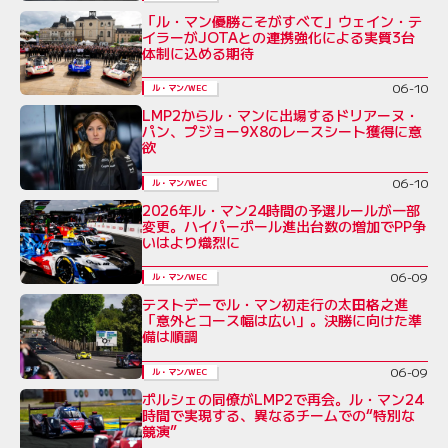
「ル・マン優勝こそがすべて」ウェイン・テ
イラーがJOTAとの連携強化による実質3台
体制に込める期待
06-10
ル・マン/WEC
LMP2からル・マンに出場するドリアーヌ・
パン、プジョー9X8のレースシート獲得に意
欲
06-10
ル・マン/WEC
2026年ル・マン24時間の予選ルールが一部
変更。ハイパーポール進出台数の増加でPP争
いはより熾烈に
06-09
ル・マン/WEC
テストデーでル・マン初走行の太田格之進
「意外とコース幅は広い」。決勝に向けた準
備は順調
06-09
ル・マン/WEC
ポルシェの同僚がLMP2で再会。ル・マン24
時間で実現する、異なるチームでの“特別な
競演”