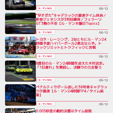
06-12
ル・マン/WEC
“早すぎた”キャデラックの最速タイム抹消／
新参ジェネシスが3列目確保／フェラーリ
GT3勢の不安【ル・マン木曜日Topics】
06-12
ル・マン/WEC
トヨタ・レーシング、2台ともにル・マン24
時間予選ハイパーポール2進出ならず。ト
ラックリミットとトラフィックに苦戦
06-12
ル・マン/WEC
8度目のル・マン24時間を迎えた木村武史。
「1日遅れ」を挽回し、決勝での力走誓う
06-12
ル・マン/WEC
ペナルティでポール逃した38号車キャデラッ
クが最速【ル・マン24時間FP4／タイム結
果】
06-12
ル・マン/WEC
0.005秒差の劇的決着はタイム削除