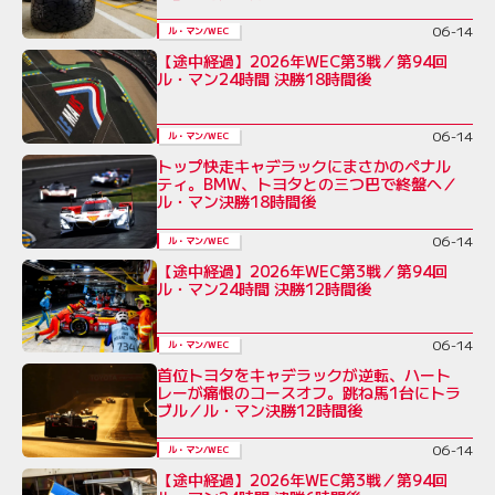
06-14
ル・マン/WEC
【途中経過】2026年WEC第3戦／第94回
ル・マン24時間 決勝18時間後
06-14
ル・マン/WEC
トップ快走キャデラックにまさかのペナル
ティ。BMW、トヨタとの三つ巴で終盤へ／
ル・マン決勝18時間後
06-14
ル・マン/WEC
【途中経過】2026年WEC第3戦／第94回
ル・マン24時間 決勝12時間後
06-14
ル・マン/WEC
首位トヨタをキャデラックが逆転、ハート
レーが痛恨のコースオフ。跳ね馬1台にトラ
ブル／ル・マン決勝12時間後
06-14
ル・マン/WEC
【途中経過】2026年WEC第3戦／第94回