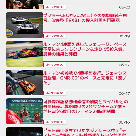
06-20
ル・マン/WEC
プジョーCEOが2029年までの参戦継続を明
言。改良型『9X8』の投入計画を再確認
06-19
ル・マン/WEC
ル・マン4連覇を逃したフェラーリ、ペース
不足に苦しむもクリーンな走りで5位入賞。
最善の結果と評価
06-17
ル・マン/WEC
ル・マン初参戦で4番手を走行。ジェネシス
首脳陣、GMR-001のペースと完走に「驚い
た」
06-17
ル・マン/WEC
可夢偉が語る勝利確信の瞬間とライバルとの
最高速差。戦略違いの2台ワンチームで掴ん
だトヨタ6度目のル・マン24時間制覇
06-16
ル・マン/WEC
ピット前に落ちていたネジ／レース中に“テ
ストカー”爆誕／三味線疑惑をトヨタが否定