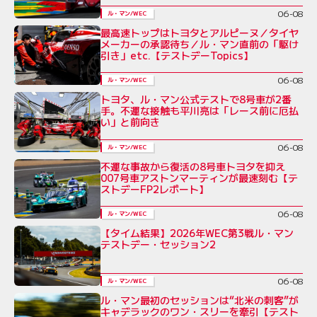
06-08
ル・マン/WEC
最高速トップはトヨタとアルピーヌ／タイヤ
メーカーの承認待ち／ル・マン直前の「駆け
引き」etc.【テストデーTopics】
06-08
ル・マン/WEC
トヨタ、ル・マン公式テストで8号車が2番
手。不運な接触も平川亮は「レース前に厄払
い」と前向き
06-08
ル・マン/WEC
不運な事故から復活の8号車トヨタを抑え
007号車アストンマーティンが最速刻む【テ
ストデーFP2レポート】
06-08
ル・マン/WEC
【タイム結果】2026年WEC第3戦ル・マン
テストデー・セッション2
06-08
ル・マン/WEC
ル・マン最初のセッションは“北米の刺客”が
キャデラックのワン・スリーを牽引【テスト