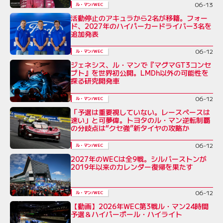
06-13
ル・マン/WEC
活動停止のアキュラから2名が移籍。フォー
ド、2027年のハイパーカードライバー3名を
追加発表
06-12
ル・マン/WEC
ジェネシス、ル・マンで『マグマGT3コンセ
プト』を世界初公開。LMDh以外の可能性を
探る研究開発車
06-12
ル・マン/WEC
「予選は重要視していない。レースペースは
速い」と可夢偉。トヨタのル・マン逆転制覇
の分岐点は“クセ強”新タイヤの攻略か
06-12
ル・マン/WEC
2027年のWECは全9戦。シルバーストンが
2019年以来のカレンダー復帰を果たす
06-12
ル・マン/WEC
【動画】2026年WEC第3戦ル・マン24時間
予選＆ハイパーポール・ハイライト