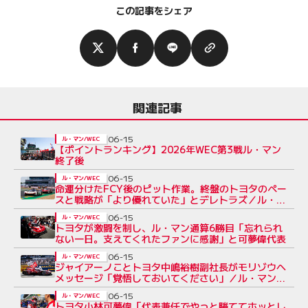
この記事をシェア
関連記事
06-15
ル・マン/WEC
【ポイントランキング】2026年WEC第3戦ル・マン
終了後
06-15
ル・マン/WEC
命運分けたFCY後のピット作業。終盤のトヨタのペー
スと戦略が「より優れていた」とデレトラズ／ル・マ
ン24時間
06-15
ル・マン/WEC
トヨタが激闘を制し、ル・マン通算6勝目「忘れられ
ない一日。支えてくれたファンに感謝」と可夢偉代表
06-15
ル・マン/WEC
ジャイアーノことトヨタ中嶋裕樹副社長がモリゾウへ
メッセージ「覚悟しておいてください」／ル・マン
24時間
06-15
ル・マン/WEC
トヨタ小林可夢偉「代表兼任でやっと勝ててホッとし