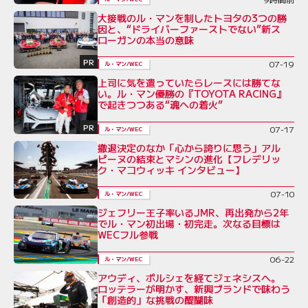
大接戦のル・マンを制したトヨタの3つの勝
因と、“ドライバーファーストでない”新ス
ローガンの本当の意味
PR
07-19
ル・マン/WEC
上司に気を遣っていたらレースには勝てな
い。ル・マン優勝の『TOYOTA RACING』
で起きつつある“魂への着火”
PR
07-17
ル・マン/WEC
撤退決定のなか「心から誇りに思う」アル
ピーヌの結束とマシンの進化【フレデリッ
ク・マコウィッキ インタビュー】
07-10
ル・マン/WEC
ジェフリー王子率いるJMR、再出発から2年
でル・マン初出場・初完走。次なる目標は
WECフル参戦
06-22
ル・マン/WEC
アウディ、ポルシェを経てジェネシスへ。
ロッテラーが明かす、新興ブランドで味わう
「創造的」な挑戦の醍醐味