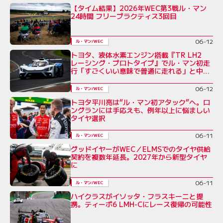
【タイム結果】2026年WEC第3戦ル・マン
24時間 フリープラクティス3回目
06-12
ル・マン/WEC
トヨタ、液体水素エンジン搭載『TR LH2
レーシング・プロトタイプ』でル・マン初走
行「すごくいい意味で普通に走れる」と中嶋
一貴
06-12
ル・マン/WEC
トヨタ平川亮は“ル・マン初アタック”へ。ロ
ングランには手応えも、例年以上に悩ましい
タイヤ選択
06-11
ル・マン/WEC
グッドイヤーがWEC／ELMSでのタイヤ供給
契約を複数年延長。2027年から新型タイヤ
に
06-11
ル・マン/WEC
ハイクラスがイソッタ・フラスキーニと提
携。ティーポ6 LMH-Cにレース復帰の可能性