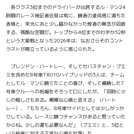
各クラス3位までのドライバーが出席するル・マン24
時間のレース後記者会見は常に、勝者の達成感に満ちた
表情と、栄光にあと少し届かなかった敗者の無念が同居
する、残酷な空間だ。トップから4位までがわずか32秒
という大接戦となった2026年は、なおさらそのコント
ラストが際立っているように感じられた。
ブレンドン・ハートレー、そしてセバスチャン・ブエ
ミを含めた8号車TR010ハイブリッドの3人は、チーム
としてル・マンに勝てたことの喜び、そして優勝した7
号車クルーへの祝福をそろって口にしたが、「同時に少
しの悔しさもある。複雑な心境と言える」（ハート
レー）、「もちろん、8号車サイドとしては少しがっか
りしている。レースに勝つチャンスがあると思っていた
からね。少しの運も必要なんだ」（ブエミ）と、3位と
いう結果に対する正直な心境も吐露した。