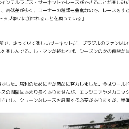
はインテルラゴス・サーキットでレースができることが楽しみ
く、高低差が多く、コーナーの種類も豊富なので、レースをす
びトップ争いに加われることを願っている」
場所で、走っていて楽しいサーキットだ。ブラジルのファンは
スを楽しんでる。ル・マンが終われば、シーズンの次の段階が
果でした。勝利のために皆が懸命に努力しました。今はワール
ースの間隔はあまり長くありませんが、エンジニアやメカニッ
引き出し、クリーンなレースを展開する必要がありますが、準