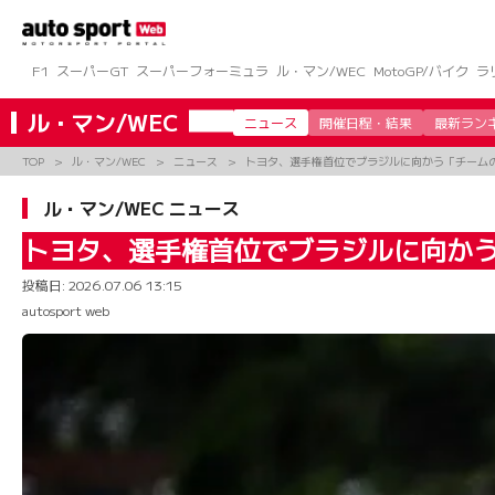
コ
ン
テ
ン
F1
スーパーGT
スーパーフォーミュラ
ル・マン/WEC
MotoGP/バイク
ラ
ツ
へ
ル・マン/WEC
ニュース
開催日程・結果
最新ラン
ス
キ
TOP
ル・マン/WEC
ニュース
トヨタ、選手権首位でブラジルに向かう「チーム
ッ
プ
ル・マン/WEC ニュース
トヨタ、選手権首位でブラジルに向か
投稿日:
2026.07.06 13:15
autosport web