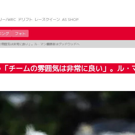
リー/WRC
ドリフト
レースクイーン
AS SHOP
キング
フォト
の雰囲気は非常に良い」。ル・マン優勝車はグッドウッドへ
う「チームの雰囲気は非常に良い」。ル・