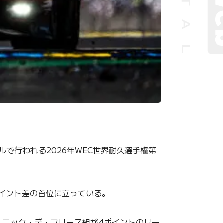
で行われる2026年WEC世界耐久選手権第
ポイント差の首位に立っている。
、ニック・デ・フリース組が4ポイントのリー