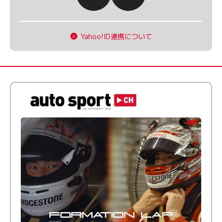
Yahoo!ID連携について
倒す相手を、信じてる。小林利徠斗 × 野村勇斗