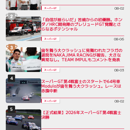
08-02
スーパーGT
「自信が揺らいだ」苦境からの初優勝。ホン
ダ／HRC開発陣のプレリュードGT覚醒とさ
らなるポテンシャル
08-06
スーパーGT
宙を舞う大クラッシュに見舞われたフラガの
退院をNAKAJIMA RACINGが報告、大きな
異常なし。TEAM IMPULもコメントを発表
08-03
スーパーGT
スーパーGT第4戦富士のスタートで64号車
Moduloが宙を舞う大クラッシュ。レースは
赤旗中断
08-02
スーパーGT
【正式結果】2026年スーパーGT第4戦富士
決勝