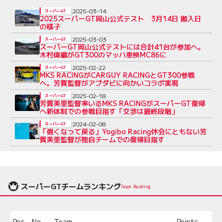
2025-03-14
スーパーGT
2025スーパーGT岡山公式テスト 3月14日 搬入日
の様子
2025-03-03
スーパーGT
スーパーGT岡山公式テストには合計41台が参加へ。
木村偉織がGT300のマッハ車検MC86に
2025-02-22
スーパーGT
MKS RACINGがCARGUY RACINGとGT300参戦
へ。芳賀監督がアブダビに向かいコラボ実現
2025-02-18
スーパーGT
芳賀美里監督率いるMKS RACINGがスーパーGT復帰
へ新体制での参戦目指す「交渉は最終段階」
2024-02-08
スーパーGT
「強くなって戻る」Yogibo Racing休会にともない芳
賀美里監督が独自チームでの復帰目指す
スーパーGTチームランキング
Team Ranking
Pos.
No.
Team
Points