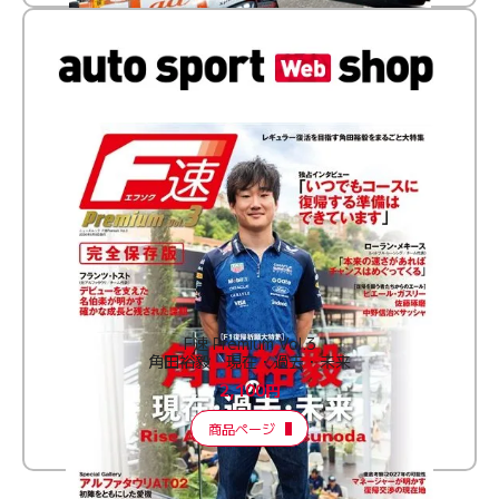
F速 Premium Vol.3
角田裕毅 現在・過去・未来
2,100円
商品ページ