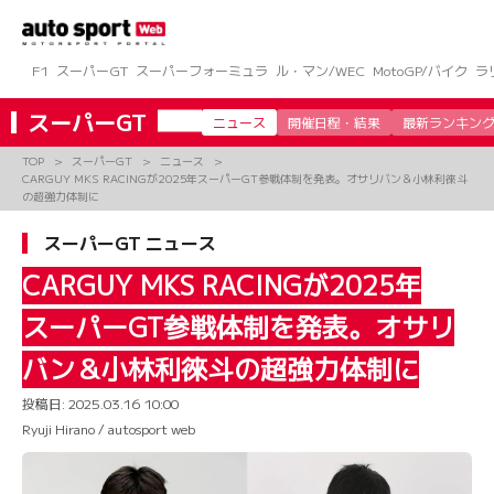
コ
ン
テ
ン
F1
スーパーGT
スーパーフォーミュラ
ル・マン/WEC
MotoGP/バイク
ラ
ツ
へ
スーパーGT
ニュース
開催日程・結果
最新ランキン
ス
キ
TOP
スーパーGT
ニュース
ッ
CARGUY MKS RACINGが2025年スーパーGT参戦体制を発表。オサリバン＆小林利徠斗
プ
の超強力体制に
スーパーGT ニュース
CARGUY MKS RACINGが2025年
スーパーGT参戦体制を発表。オサリ
バン＆小林利徠斗の超強力体制に
投稿日:
2025.03.16 10:00
Ryuji Hirano / autosport web