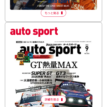
【FORMATION LAP Produced by auto sport】
2026 Episode 2
もっと見る
［ SUPER GT 熱闘“再点火”特集 ］
RE:IGNITION
詳細を見る