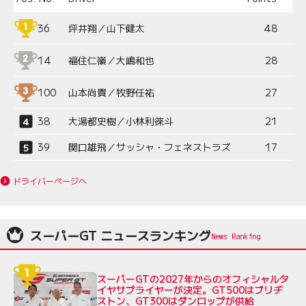
36
坪井翔／山下健太
48
14
福住仁嶺／大嶋和也
28
100
山本尚貴／牧野任祐
27
38
大湯都史樹／小林利徠斗
21
39
関口雄飛／サッシャ・フェネストラズ
17
ドライバーページへ
スーパーGT ニュースランキング
スーパーGTの2027年からのオフィシャルタ
イヤサプライヤーが決定。GT500はブリヂ
ストン、GT300はダンロップが供給