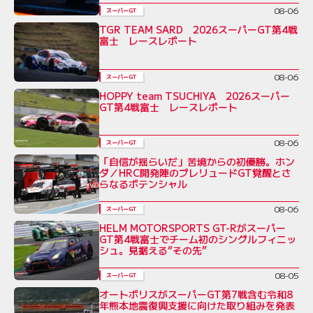
08-06
スーパーGT
TGR TEAM SARD 2026スーパーGT第4戦
富士 レースレポート
08-06
スーパーGT
HOPPY team TSUCHIYA 2026スーパー
GT第4戦富士 レースレポート
08-06
スーパーGT
「自信が揺らいだ」苦境からの初優勝。ホン
ダ／HRC開発陣のプレリュードGT覚醒とさ
らなるポテンシャル
08-06
スーパーGT
HELM MOTORSPORTS GT-Rがスーパー
GT第4戦富士でチーム初のシングルフィニッ
シュ。見据える“その先”
08-05
スーパーGT
オートポリスがスーパーGT第7戦含む令和8
年熊本地震復興支援に向けた取り組みを発表