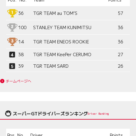
36
TGR TEAM au TOM’S
57
100
STANLEY TEAM KUNIMITSU
36
14
TGR TEAM ENEOS ROOKIE
36
38
TGR TEAM KeePer CERUMO
27
39
TGR TEAM SARD
26
チームページへ
スーパーGTドライバーズランキング
Driver Ranking
Pos.
No.
Driver
Points