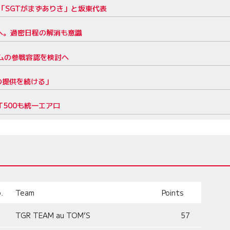
も「SGTがまずありき」と坂東代表
」へ。過密日程の解消も意識
ームの参戦容認を検討へ
の提供を続ける」
T500も統一エアロ
.
Team
Points
TGR TEAM au TOM’S
57