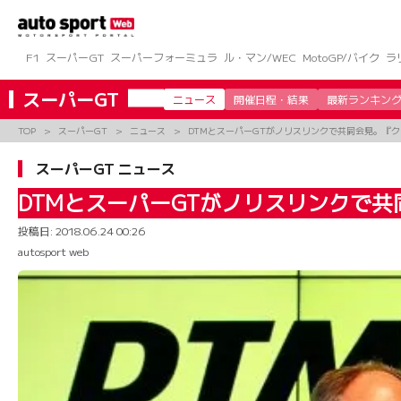
コ
ン
テ
ン
F1
スーパーGT
スーパーフォーミュラ
ル・マン/WEC
MotoGP/バイク
ラ
ツ
へ
スーパーGT
ニュース
開催日程・結果
最新ランキン
ス
キ
TOP
スーパーGT
ニュース
DTMとスーパーGTがノリスリンクで共同会見。『
ッ
プ
スーパーGT ニュース
DTMとスーパーGTがノリスリンクで
投稿日:
2018.06.24 00:26
autosport web