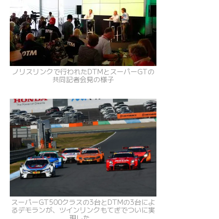
ノリスリンクで行われたDTMとスーパーGTの
共同記者会見の様子
スーパーGT500クラスの3台とDTMの3台によ
るデモランが、ツインリンクもてぎでついに実
現した。