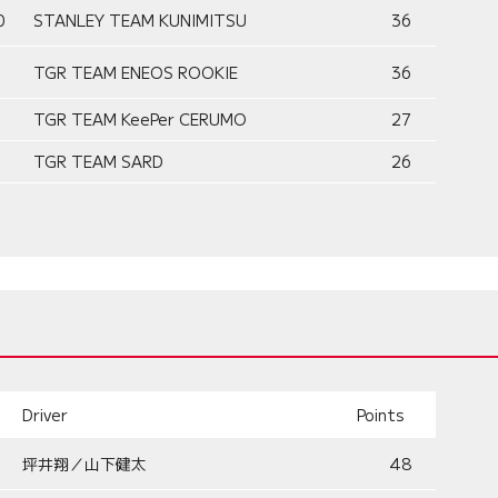
0
STANLEY TEAM KUNIMITSU
36
TGR TEAM ENEOS ROOKIE
36
TGR TEAM KeePer CERUMO
27
TGR TEAM SARD
26
Driver
Points
坪井翔／山下健太
48