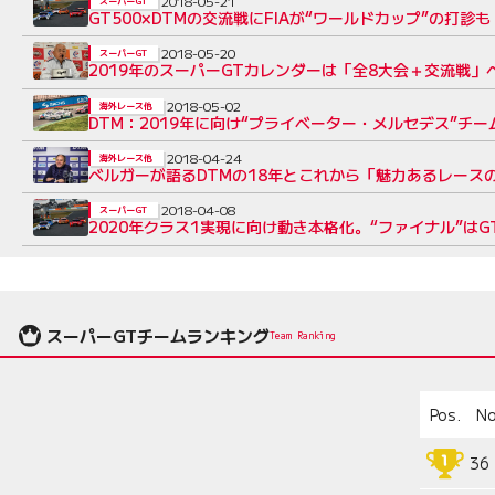
2018-05-21
スーパーGT
GT500×DTMの交流戦にFIAが“ワールドカップ”の打診
2018-05-20
スーパーGT
2019年のスーパーGTカレンダーは「全8大会＋交流戦
2018-05-02
海外レース他
DTM：2019年に向け“プライベーター・メルセデス”チ
2018-04-24
海外レース他
ベルガーが語るDTMの18年とこれから「魅力あるレース
2018-04-08
スーパーGT
2020年クラス1実現に向け動き本格化。“ファイナル”はG
スーパーGTチームランキング
Team Ranking
Pos.
No
36