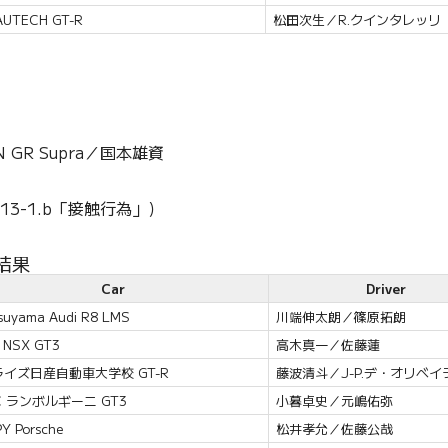
UTECH GT-R
松田次生／R.クインタレッリ
N GR Supra／国本雄資
13-1.b「接触行為」）
結果
Car
Driver
tsuyama Audi R8 LMS
川端伸太朗／篠原拓朗
 NSX GT3
高木真一／佐藤蓮
イズ日産自動車大学校 GT-R
藤波清斗／J-P.デ・オリベイ
C ランボルギーニ GT3
小暮卓史／元嶋佑弥
Y Porsche
松井孝允／佐藤公哉