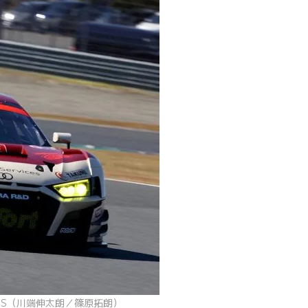
8 LMS（川端伸太朗／篠原拓朗）