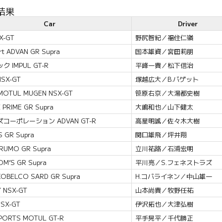
結果
Car
Driver
X-GT
野尻智紀／福住仁嶺
rt ADVAN GR Supra
国本雄資／宮田莉朋
 IMPUL GT-R
平峰一貴／松下信治
NSX-GT
塚越広大／B.バゲット
l MOTUL MUGEN NSX-GT
笹原右京／大湯都史樹
 PRIME GR Supra
大嶋和也／山下健太
コーポレーション ADVAN GT-R
高星明誠／佐々木大樹
S GR Supra
関口雄飛／坪井翔
RUMO GR Supra
立川祐路／石浦宏明
OM’S GR Supra
平川亮／S.フェネストラズ
OBELCO SARD GR Supra
H.コバライネン／中山雄一
 NSX-GT
山本尚貴／牧野任祐
NSX-GT
伊沢拓也／大津弘樹
PORTS MOTUL GT-R
平手晃平／千代勝正