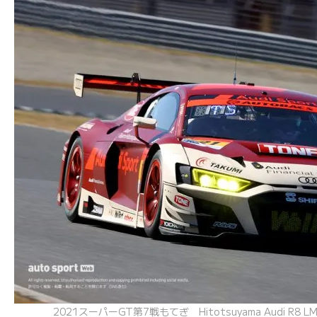
2021スーパーGT第7戦もてぎ Hitotsuyama Audi R