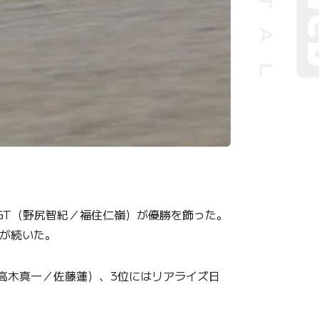
X-GT（野尻智紀／福住仁嶺）が優勝を飾った。
治）が続いた。
GT3（高木真一／佐藤蓮）、3位にはリアライズ日