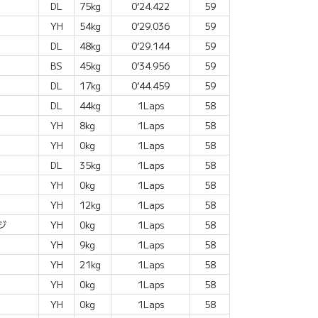
DL
75kg
0’24.422
59
YH
54kg
0’29.036
59
DL
48kg
0’29.144
59
BS
45kg
0’34.956
59
DL
17kg
0’44.459
59
DL
44kg
1Laps
58
YH
8kg
1Laps
58
YH
0kg
1Laps
58
DL
35kg
1Laps
58
YH
0kg
1Laps
58
YH
12kg
1Laps
58
ジ
YH
0kg
1Laps
58
YH
9kg
1Laps
58
YH
21kg
1Laps
58
YH
0kg
1Laps
58
YH
0kg
1Laps
58