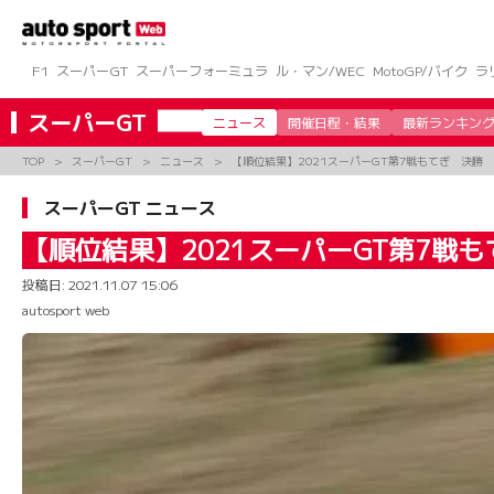
コ
ン
テ
ン
F1
スーパーGT
スーパーフォーミュラ
ル・マン/WEC
MotoGP/バイク
ラ
ツ
へ
スーパーGT
ニュース
開催日程・結果
最新ランキン
ス
キ
TOP
スーパーGT
ニュース
【順位結果】2021スーパーGT第7戦もてぎ 決勝
ッ
プ
スーパーGT ニュース
【順位結果】2021スーパーGT第7戦
投稿日:
2021.11.07 15:06
autosport web