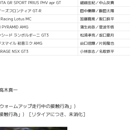
TA GR SPORT PRIUS PHV apr GT
嵯峨宏紀／中山友貴
ーズフロンティア GT-R
田中優暉／飯田太陽
 Racing Lotus MC
加藤寛規／阪口良平
 PYRAMID AMG
蒲生尚弥／菅波冬悟
シード ランボルギーニ GT3
松浦孝亮／坂口夏月
スマイル 初音ミク AMG
谷口信輝／片岡龍也
RAGE NSX GT3
小林崇志／名取鉄平
3／高木真一
1.「ウォームアップ走行中の接触行為」）
.b「接触行為」）［リタイアにつき、未消化］