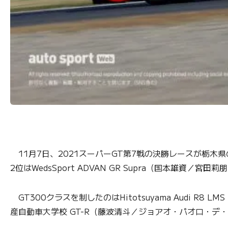
11月7日、2021スーパーGT第7戦の決勝レースが栃木県
2位はWedsSport ADVAN GR Supra（国本雄資／
GT300クラスを制したのはHitotsuyama Audi R
産自動車大学校 GT-R（藤波清斗／ジョアオ・パオロ・デ