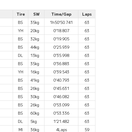
Tire
SW
Time/Gap
Laps
BS
35kg
1h50’50.741
63
YH
20kg
0’18.807
63
BS
32kg
0’19.905
63
BS
44kg
0’25.939
63
DL
13kg
0’35.998
63
BS
35kg
0’36.883
63
YH
16kg
0’39.543
63
BS
41kg
0’40.793
63
BS
26kg
0’45.631
63
BS
30kg
0’46.082
63
BS
26kg
0’53.099
63
BS
60kg
0’53.336
63
DL
5kg
1’21.482
63
MI
36kg
4Laps
59