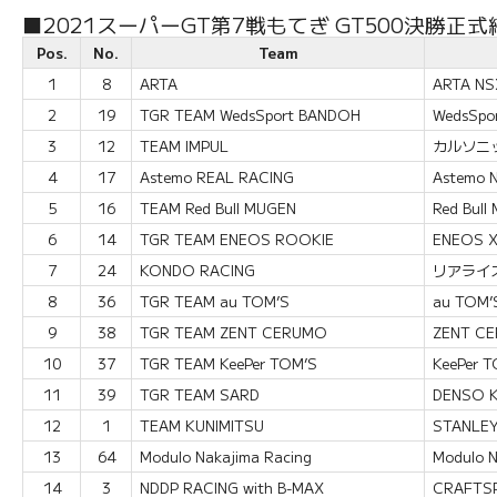
■2021スーパーGT第7戦もてぎ GT500決勝正式
Pos.
No.
Team
1
8
ARTA
ARTA NS
2
19
TGR TEAM WedsSport BANDOH
WedsSpo
3
12
TEAM IMPUL
カルソニック
4
17
Astemo REAL RACING
Astemo 
5
16
TEAM Red Bull MUGEN
Red Bul
6
14
TGR TEAM ENEOS ROOKIE
ENEOS X
7
24
KONDO RACING
リアライズ
8
36
TGR TEAM au TOM’S
au TOM’
9
38
TGR TEAM ZENT CERUMO
ZENT CE
10
37
TGR TEAM KeePer TOM’S
KeePer T
11
39
TGR TEAM SARD
DENSO K
12
1
TEAM KUNIMITSU
STANLEY
13
64
Modulo Nakajima Racing
Modulo 
14
3
NDDP RACING with B-MAX
CRAFTS