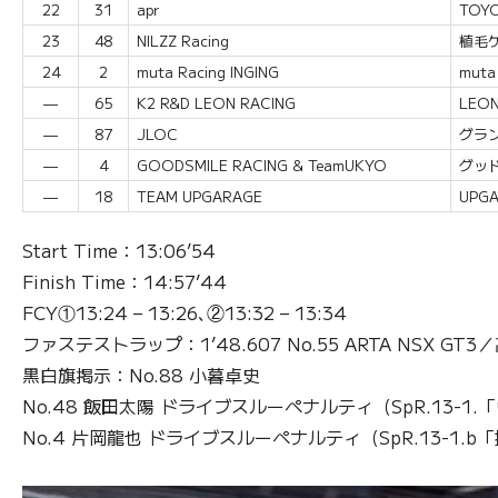
22
31
apr
TOYO
23
48
NILZZ Racing
植毛ケ
24
2
muta Racing INGING
muta
—
65
K2 R&D LEON RACING
LEON
—
87
JLOC
グラン
—
4
GOODSMILE RACING & TeamUKYO
グッド
—
18
TEAM UPGARAGE
UPGA
Start Time：13:06’54
Finish Time：14:57’44
FCY①13:24 – 13:26､②13:32 – 13:34
ファステストラップ：1’48.607 No.55 ARTA NSX GT
黒白旗掲示：No.88 小暮卓史
No.48 飯田太陽 ドライブスルーペナルティ（SpR.13-
No.4 片岡龍也 ドライブスルーペナルティ（SpR.13-1