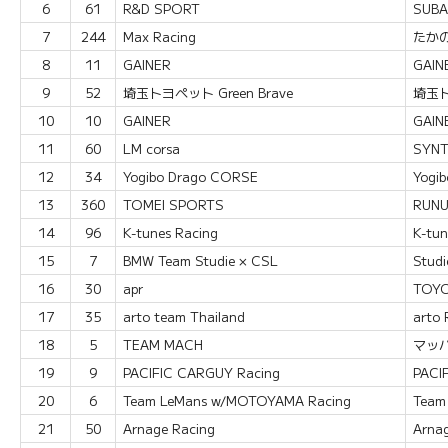
6
61
R&D SPORT
SUBA
7
244
Max Racing
たかの
8
11
GAINER
GAIN
9
52
埼玉トヨペット Green Brave
埼玉ト
10
10
GAINER
GAIN
11
60
LM corsa
SYNT
12
34
Yogibo Drago CORSE
Yogi
13
360
TOMEI SPORTS
RUNU
14
96
K-tunes Racing
K-tun
15
7
BMW Team Studie × CSL
Stud
16
30
apr
TOYO
17
35
arto team Thailand
arto 
18
5
TEAM MACH
マッハ
19
9
PACIFIC CARGUY Racing
PACI
20
6
Team LeMans w/MOTOYAMA Racing
Team
21
50
Arnage Racing
Arna