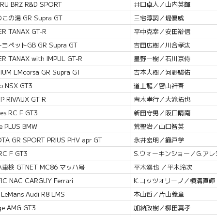
RU BRZ R&D SPORT
井口卓人／山内英輝
この湯 GR Supra GT
三宅淳詞／堤優威
ER TANAX GT-R
平中克幸／安田裕信
ヨペットGB GR Supra GT
吉田広樹／川合孝汰
ER TANAX with IMPUL GT-R
星野一樹／石川京侍
IUM LMcorsa GR Supra GT
吉本大樹／河野駿佑
bo NSX GT3
道上龍／密山祥吾
P RIVAUX GT-R
青木孝行／大滝拓也
es RC F GT3
新田守男／阪口晴南
ie PLUS BMW
荒聖治／山口智英
TA GR SPORT PRIUS PHV apr GT
永井宏明／織戸学
RC F GT3
S.ウォーキンショー／G.アレ
車検 GTNET MC86 マッハ号
平木湧也 ／平木玲次
FIC NAC CARGUY Ferrari
K.コッツォリーノ／横溝直輝
 LeMans Audi R8 LMS
本山哲／片山義章
ge AMG GT3
加納政樹／柳田真孝