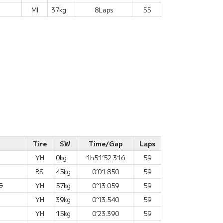
MI
37kg
8Laps
55
Tire
SW
Time/Gap
Laps
YH
0kg
1h51’52.316
59
BS
45kg
0’01.850
59
ラ
YH
57kg
0’13.059
59
YH
39kg
0’13.540
59
YH
15kg
0’23.390
59