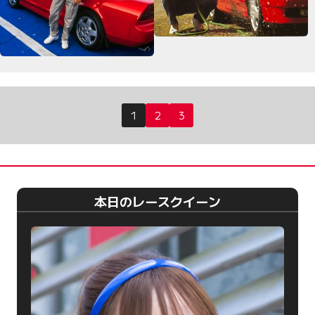
投
1
2
3
稿
の
ペ
ー
本日のレースクイーン
ジ
送
り