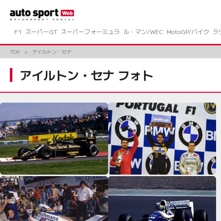
コ
ン
テ
ン
F1
スーパーGT
スーパーフォーミュラ
ル・マン/WEC
MotoGP/バイク
ラ
ツ
へ
TOP
アイルトン・セナ
ス
キ
アイルトン・セナ フォト
ッ
プ