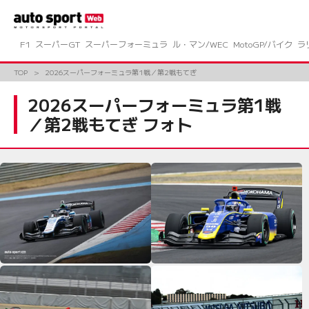
コ
ン
テ
ン
F1
スーパーGT
スーパーフォーミュラ
ル・マン/WEC
MotoGP/バイク
ラ
ツ
へ
TOP
2026スーパーフォーミュラ第1戦／第2戦もてぎ
ス
キ
2026スーパーフォーミュラ第1戦
ッ
／第2戦もてぎ フォト
プ