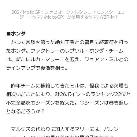
2024MotoGP：ファビオ・クアルタラロ（モンスターエナ
ジー・ヤマハMotoGP）が使用するヤマハYZR-M1
■ホンダ
かつて常勝を誇った絶対王者との蜜月に終着符を打っ
たホンダ。ファクトリーのレプソル・ホンダ・チーム
は、新たにルカ・マリーニを迎え、ジョアン・ミルとの
ラインアップで復活を狙う。
昨年チームに移籍してきたミルは、怪我による欠場も
相次いだことにより、計26ポイントのランキング22位と
不完全燃焼でシーズンを終えた。今シーズンは巻き返し
となるだろうか？
マルケスの代わりに加入するマリーには、バレン