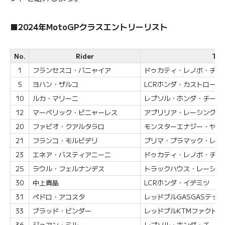
■2024年MotoGPクラスエントリーリスト
No.
Rider
Te
1
フランセスコ・バニャイア
ドゥカティ・レノボ・チー
5
ヨハン・ザルコ
LCRホンダ・カストロール
10
ルカ・マリーニ
レプソル・ホンダ・チーム
12
マーベリック・ビニャーレス
アプリリア・レーシング
20
ファビオ・クアルタラロ
モンスターエナジー・ヤマハ
21
フランコ・モルビデリ
プリマ・プラマック・レー
23
エネア・バスティアニーニ
ドゥカティ・レノボ・チー
25
ラウル・フェルナンデス
トラックハウス・レーシン
30
中上貴晶
LCRホンダ・イデミツ
31
ペドロ・アコスタ
レッドブルGASGASテック
33
ブラッド・ビンダー
レッドブルKTMファクト
36
ジョアン・ミル
レプソル・ホンダ・チーム