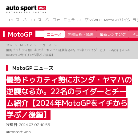
コ
ン
テ
ン
F1
スーパーGT
スーパーフォーミュラ
ル・マン/WEC
MotoGP/バイク
ラ
ツ
へ
MotoGP
ニュース
開催日程・結果
最新ランキング
ド
ス
キ
TOP
MotoGP
ニュース
ッ
優勢ドゥカティ勢にホンダ・ヤマハの逆襲なるか。22名のライダーとチーム紹介【2024
プ
年MotoGPをイチから学ぶ／後編】
MotoGP ニュース
優勢ドゥカティ勢にホンダ・ヤマハの
逆襲なるか。22名のライダーとチー
ム紹介【2024年MotoGPをイチから
学ぶ／後編】
投稿日:
2024.03.07 10:55
autosport web