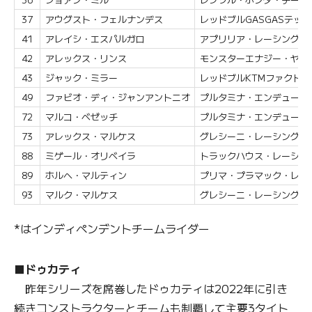
37
アウグスト・フェルナンデス
レッドブルGASGASテック
41
アレイシ・エスパルガロ
アプリリア・レーシング
42
アレックス・リンス
モンスターエナジー・ヤマハ
43
ジャック・ミラー
レッドブルKTMファクト
49
ファビオ・ディ・ジャンアントニオ
プルタミナ・エンデューロV
72
マルコ・ベゼッチ
プルタミナ・エンデューロV
73
アレックス・マルケス
グレシーニ・レーシングMot
88
ミゲール・オリベイラ
トラックハウス・レーシン
89
ホルヘ・マルティン
プリマ・プラマック・レー
93
マルク・マルケス
グレシーニ・レーシングMot
*はインディペンデントチームライダー
■ドゥカティ
昨年シリーズを席巻したドゥカティは2022年に引き
続きコンストラクターとチームも制覇して主要3タイト