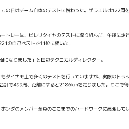
の日はチーム自体のテストに携わった。ゲラエルは122周を走
トレーは、ピレリタイヤのテストに取り組んだ。午後に走行した
221の自己ベストで11位に続いた。
日間になりました」と田辺テクニカルディレクター。
々もダイナモ上で多くのテストを行っていますが、実際のトラッ
合計で499周、距離にすると2186kmを走りました。ここで
・ホンダのメンバー全員のここまでのハードワークに感謝して