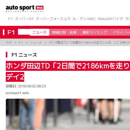
コ
ン
テ
ン
F1
スーパーGT
スーパーフォーミュラ
ル・マン/WEC
MotoGP/バイク
ラ
ツ
へ
F1
ニュース
開催日程・結果
最新ランキング
ドライバー
ス
キ
TOP
F1
ニュース
ホンダ田辺TD「2日間で2186kmを走りこんだ。ここで得ら
ッ
プ
F1 ニュース
ホンダ田辺TD「2日間で2186kmを
デイ2
投稿日:
2018.08.02 08:23
autosport web