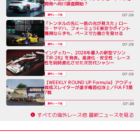
開発へ向け調査開始？
07-29
海外レース他
「トンネルの先に一筋の光が見えた」ロー
ラ・ヤマハ、フォーミュラE東京でポイント
獲得ならずも、ペースで力強さを見せる
07-29
海外レース他
インディカー、2028年導入の新型マシン
『IR-28』を発表。高速化・安全性・レース
性を同時進化させた次世代シャシー
07-29
海外レース他
【WEEKLY ROUND UP Formula】アウディ
育成スレイターが選手権首位浮上／FIA F3第
7戦
07-28
海外レース他
すべての海外レース他 最新ニュースを見る