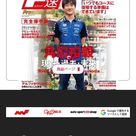
F速 Premium Vol.3
角田裕毅 現在・過去・未来
2,100円
商品ページ