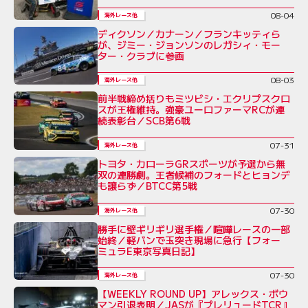
08-04
海外レース他
ディクソン／カナーン／フランキッティら
が、ジミー・ジョンソンのレガシィ・モー
ター・クラブに参画
08-03
海外レース他
前半戦締め括りもミツビシ・エクリプスクロ
スが王権維持。強豪ユーロファーマRCが連
続表彰台／SCB第6戦
07-31
海外レース他
トヨタ・カローラGRスポーツが予選から無
双の連勝劇。王者候補のフォードとヒョンデ
も譲らず／BTCC第5戦
07-30
海外レース他
勝手に壁ギリギリ選手権／喧嘩レースの一部
始終／軽バンで玉突き現場に急行【フォー
ミュラE東京写真日記】
07-30
海外レース他
【WEEKLY ROUND UP】アレックス・ボウ
マン引退表明／JASが『プレリュードTCR』