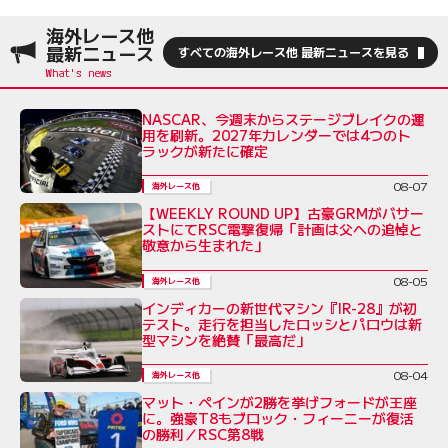
海外レース他
最新ニュース
すべての海外レース他 最新ニュースを見る
NASCAR、今週末からステージブレイクの運
用を刷新。2027年カレンダーでは4つのト
ラックが新たに確定
08-07
海外レース他
【WEEKLY ROUND UP】古豪GRMがバサー
ストにてRSC電撃復帰「計画は父への追悼と
敬意から生まれた」
08-05
海外レース他
インディカーの新世代マシン『IR-28』が初
テスト。走行を担当したロッシとパロウは新
型マシンを絶賛「最高だ」
08-04
海外レース他
マット・ペインが2勝を挙げフォードが王座
に。強豪T8もブロック・フィーニーが復活
の勝利／RSC第8戦