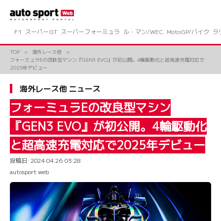
コ
ン
テ
ン
F1
スーパーGT
スーパーフォーミュラ
ル・マン/WEC
MotoGP/バイク
ラ
ツ
へ
TOP
海外レース他
ス
フォーミュラEの改良型マシン『GEN3 EVO』が初公開。4輪駆動化と超高速充電対応で
キ
2025年デビュー
ッ
プ
海外レース他 ニュース
フォーミュラEの改良型マシン
『GEN3 EVO』が初公開。4輪駆動化
と超高速充電対応で2025年デビュー
投稿日:
2024.04.26 03:28
autosport web