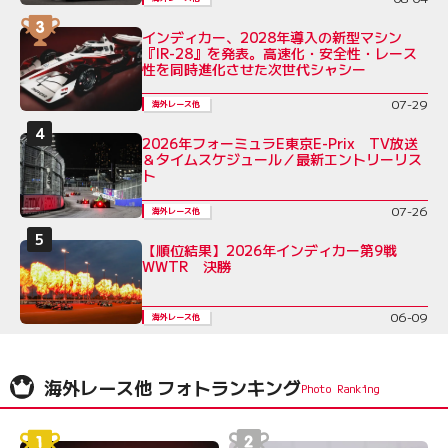
インディカー、2028年導入の新型マシン
『IR-28』を発表。高速化・安全性・レース
性を同時進化させた次世代シャシー
07-29
海外レース他
2026年フォーミュラE東京E-Prix TV放送
＆タイムスケジュール／最新エントリーリス
ト
07-26
海外レース他
【順位結果】2026年インディカー第9戦
WWTR 決勝
06-09
海外レース他
海外レース他 フォトランキング