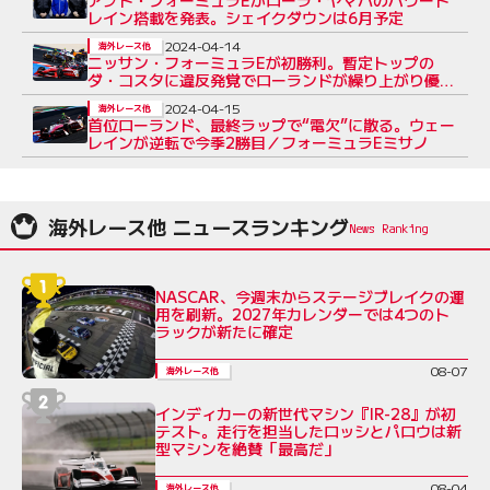
アプト・フォーミュラEがローラ・ヤマハのパワート
レイン搭載を発表。シェイクダウンは6月予定
2024-04-14
海外レース他
ニッサン・フォーミュラEが初勝利。暫定トップの
ダ・コスタに違反発覚でローランドが繰り上がり優勝
／第6戦ミサノ
2024-04-15
海外レース他
首位ローランド、最終ラップで“電欠”に散る。ウェー
レインが逆転で今季2勝目／フォーミュラEミサノ
海外レース他 ニュースランキング
NASCAR、今週末からステージブレイクの運
用を刷新。2027年カレンダーでは4つのト
ラックが新たに確定
08-07
海外レース他
インディカーの新世代マシン『IR-28』が初
テスト。走行を担当したロッシとパロウは新
型マシンを絶賛「最高だ」
08-04
海外レース他