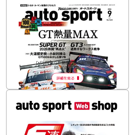
［ SUPER GT 熱闘“再点火”特集 ］
RE:IGNITION
詳細を見る