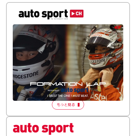
倒す相手を、信じてる。小林利徠斗 × 野村勇斗
【FORMATION LAP Produced by auto sport】
2026 Episode 2
もっと見る