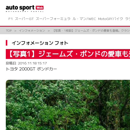
コ
ン
テ
ン
F1
スーパーGT
スーパーフォーミュラ
ル・マン/WEC
MotoGP/バイク
ラ
ツ
へ
TOP
インフォメーション
【写真・1枚目】ジェームズ・ボンドの愛車も登場。クラシッ
ス
キ
インフォメーション フォト
ッ
プ
【写真1】ジェームズ・ボンドの愛車も
投稿日:
2016.11.18 15:17
トヨタ 2000GT ボンドカー