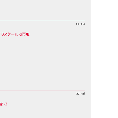
08-04
／8スケールで再現
07-16
末まで