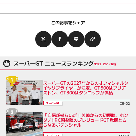
この記事をシェア
スーパーGT ニュースランキング
スーパーGTの2027年からのオフィシャルタ
イヤサプライヤーが決定。GT500はブリヂ
ストン、GT300はダンロップが供給
08-02
スーパーGT
「自信が揺らいだ」苦境からの初優勝。ホン
ダ／HRC開発陣のプレリュードGT覚醒とさ
らなるポテンシャル
08-06
スーパーGT