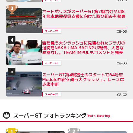
オートポリスがスーパーGT第7戦含む令和8
年熊本地震復興支援に向けた取り組みを発表
08-05
スーパーGT
宙を舞う大クラッシュに見舞われたフラガの
退院をNAKAJIMA RACINGが報告、大きな
異常なし。TEAM IMPULもコメントを発表
08-03
スーパーGT
スーパーGT第4戦富士のスタートで64号車
Moduloが宙を舞う大クラッシュ。レースは
赤旗中断
08-02
スーパーGT
スーパーGT フォトランキング