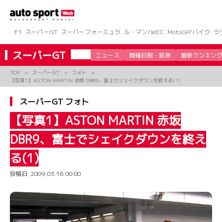
コ
ン
テ
ン
F1
スーパーGT
スーパーフォーミュラ
ル・マン/WEC
MotoGP/バイク
ラ
ツ
へ
スーパーGT
ニュース
開催日程・結果
最新ランキン
ス
キ
TOP
スーパーGT
フォト
ッ
【写真1】ASTON MARTIN 赤坂 DBR9、富士でシェイクダウンを終える(1)
プ
スーパーGT フォト
【写真1】ASTON MARTIN 赤坂
DBR9、富士でシェイクダウンを終え
る(1)
投稿日:
2009.03.16 00:00