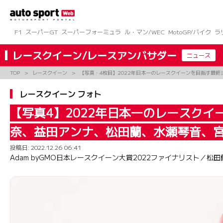
コ
ン
テ
ン
F1
スーパーGT
スーパーフォーミュラ
ル・マン/WEC
MotoGP/バイク
ラ
ツ
へ
レースクイーン/レースアンバサダー
ニュース
ス
キ
TOP
レースクイーン
【写真・4枚目】2022年日本一のレースクイーンを目指す最
ッ
プ
レースクイーン フォト
【写真4】2022年日本一のレースク
奈、益田アンナ、松田蘭、水瀬琴音、
投稿日:
2022.12.26 06:41
Adam byGMO日本レースクイーン大賞2022ファイナリスト／松田