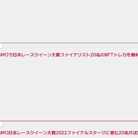
byGMOで日本レースクイーン大賞ファイナリスト20名のNFTトレカを無
byGMO日本レースクイーン大賞2022ファイナルステージに進む20名が決