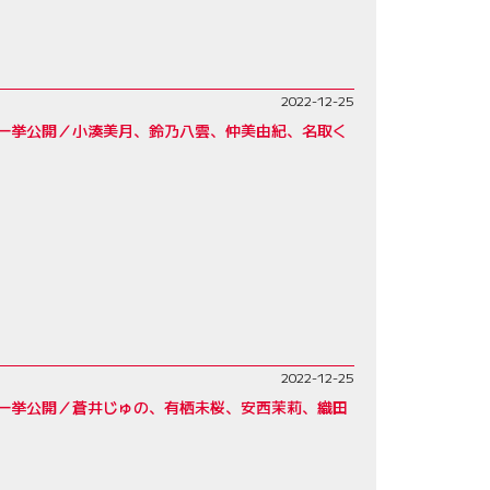
2022-12-25
を一挙公開／小湊美月、鈴乃八雲、仲美由紀、名取く
2022-12-25
を一挙公開／蒼井じゅの、有栖未桜、安西茉莉、織田