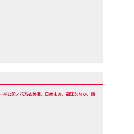
を一挙公開／花乃衣美優、日南まみ、福江ななか、藤