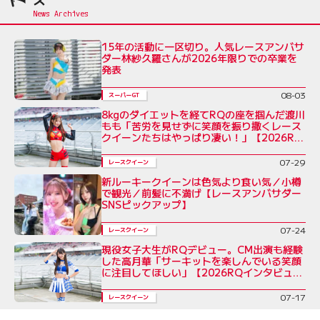
15年の活動に一区切り。人気レースアンバサ
ダー林紗久羅さんが2026年限りでの卒業を
発表
08-03
スーパーGT
8kgのダイエットを経てRQの座を掴んだ渡川
もも「苦労を見せずに笑顔を振り撒くレース
クイーンたちはやっぱり凄い！」【2026RQ
インタビューVol.7】
07-29
レースクイーン
新ルーキークイーンは色気より食い気／小樽
で観光／前髪に不満げ【レースアンバサダー
SNSピックアップ】
07-24
レースクイーン
現役女子大生がRQデビュー。CM出演も経験
した高月華「サーキットを楽しんでいる笑顔
に注目してほしい」【2026RQインタビュー
Vol.6】
07-17
レースクイーン