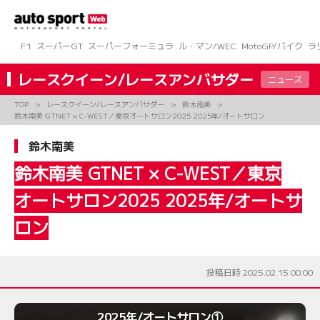
コ
ン
テ
ン
F1
スーパーGT
スーパーフォーミュラ
ル・マン/WEC
MotoGP/バイク
ラ
ツ
へ
レースクイーン/レースアンバサダー
ニュース
ス
キ
TOP
レースクイーン/レースアンバサダー
鈴木南美
ッ
鈴木南美 GTNET × C-WEST／東京オートサロン2025 2025年/オートサロン
プ
鈴木南美
鈴木南美 GTNET × C-WEST／東京
オートサロン2025 2025年/オートサ
ロン
投稿日時 2025.02.15 00:00
2025年/オートサロン①