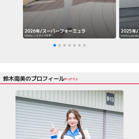
2025年
2026年/スーパーフォーミュラ
Hitotsuya
KDDIレースアンバサダー
鈴木南美のプロフィール