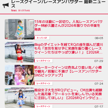
レースクイーン/レースアンバサダー 最新ニュー
ス
15年の活動に一区切り。人気レースアンバサ
ダー林紗久羅さんが2026年限りでの卒業を
発表
08-03
スーパーGT
8kgのダイエットを経てRQの座を掴んだ渡川
もも「苦労を見せずに笑顔を振り撒くレース
クイーンたちはやっぱり凄い！」【2026RQ
インタビューVol.7】
07-29
レースクイーン
新ルーキークイーンは色気より食い気／小樽
で観光／前髪に不満げ【レースアンバサダー
SNSピックアップ】
07-24
レースクイーン
現役女子大生がRQデビュー。CM出演も経験
した高月華「サーキットを楽しんでいる笑顔
に注目してほしい」【2026RQインタビュー
Vol.6】
07-17
レースクイーン