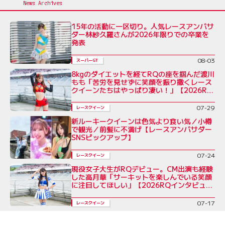
15年の活動に一区切り。人気レースアンバサ
ダー林紗久羅さんが2026年限りでの卒業を
発表
08-03
スーパーGT
8kgのダイエットを経てRQの座を掴んだ渡川
もも「苦労を見せずに笑顔を振り撒くレース
クイーンたちはやっぱり凄い！」【2026RQ
インタビューVol.7】
07-29
レースクイーン
新ルーキークイーンは色気より食い気／小樽
で観光／前髪に不満げ【レースアンバサダー
SNSピックアップ】
07-24
レースクイーン
現役女子大生がRQデビュー。CM出演も経験
した高月華「サーキットを楽しんでいる笑顔
に注目してほしい」【2026RQインタビュー
Vol.6】
07-17
レースクイーン