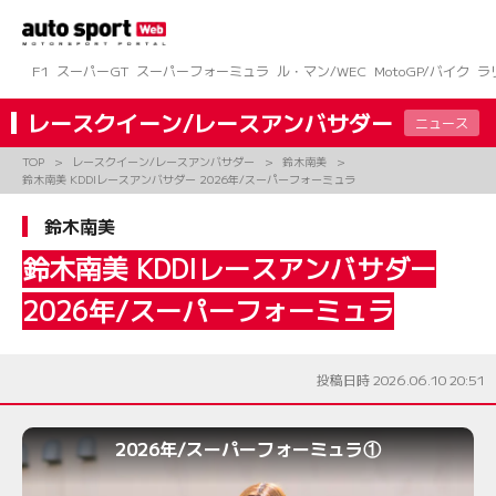
コ
ン
テ
ン
F1
スーパーGT
スーパーフォーミュラ
ル・マン/WEC
MotoGP/バイク
ラ
ツ
へ
レースクイーン/レースアンバサダー
ニュース
ス
キ
TOP
レースクイーン/レースアンバサダー
鈴木南美
ッ
鈴木南美 KDDIレースアンバサダー 2026年/スーパーフォーミュラ
プ
鈴木南美
鈴木南美 KDDIレースアンバサダー
2026年/スーパーフォーミュラ
投稿日時 2026.06.10 20:51
2026年/スーパーフォーミュラ①