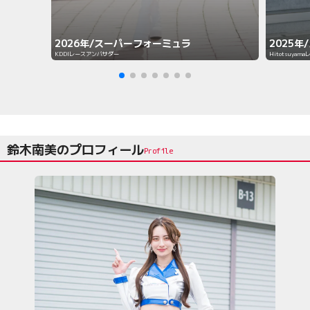
2025年
2026年/スーパーフォーミュラ
Hitotsuya
KDDIレースアンバサダー
鈴木南美のプロフィール