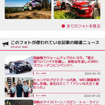
全てのフォトを見る
このフォトが使われている記事の関連ニュース
前哨戦でウォームアップのトヨタ。“現王
者”ロバンペラを擁し、表彰台を逃したWRC
スウェーデンにリベンジへ
2024-02-10
ラリー/WRC
ヒョンデのアビテブール代表、WRC開幕戦を
制し安堵。変化はどこ？「マシンは大きく変
わった」
2024-01-29
ラリー/WRC
恐怖のアイスバーン／スピン・トゥ・ウイン