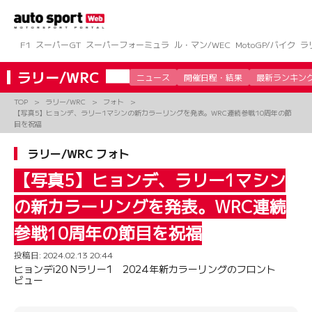
コ
ン
テ
ン
F1
スーパーGT
スーパーフォーミュラ
ル・マン/WEC
MotoGP/バイク
ラ
ツ
へ
ラリー/WRC
ニュース
開催日程・結果
最新ランキン
ス
キ
TOP
ラリー/WRC
フォト
ッ
【写真5】ヒョンデ、ラリー1マシンの新カラーリングを発表。WRC連続参戦10周年の節
プ
目を祝福
ラリー/WRC フォト
【写真5】ヒョンデ、ラリー1マシン
の新カラーリングを発表。WRC連続
参戦10周年の節目を祝福
投稿日:
2024.02.13 20:44
ヒョンデi20 Nラリー1 2024年新カラーリングのフロント
ビュー