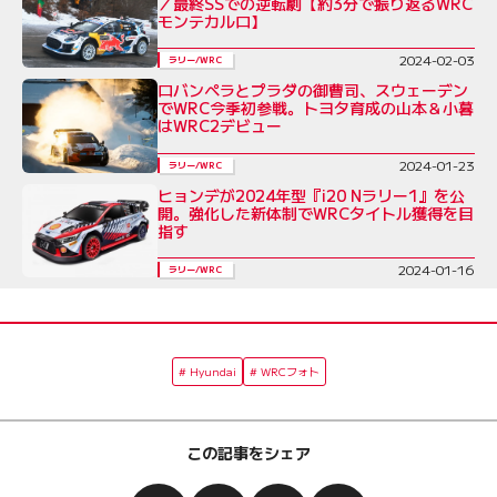
／最終SSでの逆転劇【約3分で振り返るWRC
モンテカルロ】
2024-02-03
ラリー/WRC
ロバンペラとプラダの御曹司、スウェーデン
でWRC今季初参戦。トヨタ育成の山本＆小暮
はWRC2デビュー
2024-01-23
ラリー/WRC
ヒョンデが2024年型『i20 Nラリー1』を公
開。強化した新体制でWRCタイトル獲得を目
指す
2024-01-16
ラリー/WRC
Hyundai
WRCフォト
この記事をシェア