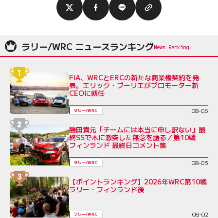
ラリー/WRC ニュースランキング
FIA、WRCとERCの新たな商業権契約を発
表。エリック・ブーリエがプロモーター新
CEOに就任
08-05
ラリー/WRC
勝田貴元「チームには本当に申し訳ない」最
終SSで木に激突した無念を語る／第10戦
フィンランド 最終日コメント集
08-03
ラリー/WRC
【ポイントランキング】2026年WRC第10戦
ラリー・フィンランド後
08-02
ラリー/WRC