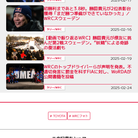
初勝利まであと3.8秒。勝田貴元が2位表彰台
獲得「まだ勝つ準備ができていなかった」／
WRCスウェーデン
2025-02-16
ラリー/WRC
【動画で振り返るWRC】勝田貴元が僚友に挑
んだ第2戦スウェーデン。“妖精”による奇跡
の復活劇も
2025-02-19
ラリー/WRC
WRCのトップドライバーらが声明を発表。不
適切発言に罰金を科すFIAに対し、WoRDAが
公開書簡を投稿
2025-02-24
ラリー/WRC
TOYOTA
WRCフォト