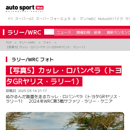
コ
ン
テ
ン
F1
スーパーGT
スーパーフォーミュラ
ル・マン/WEC
MotoGP/バイク
ラ
ツ
へ
ラリー/WRC
ニュース
開催日程・結果
最新ランキン
ス
キ
TOP
ラリー/WRC
フォト
ッ
【写真5】カッレ・ロバンペラ（トヨタGRヤリス・ラリー1）
プ
ラリー/WRC フォト
【写真5】カッレ・ロバンペラ（トヨ
タGRヤリス・ラリー1）
投稿日:
2025.03.14 21:17
ぬかるんだ路面を走るカッレ・ロバンペラ（トヨタGRヤリス・
ラリー1） 2024年WRC第3戦サファリ・ラリー・ケニア