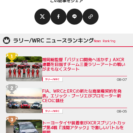
この記事をシェア
ラリー/WRC ニュースランキング
増岡総監督「パジェロ開発へ活かす」AXCR
連覇を目指すチーム三菱ラリーアートの戦い
がまもなくスタート
08-07
ラリー/WRC
FIA、WRCとERCの新たな商業権契約を発
表。エリック・ブーリエがプロモーター新
CEOに就任
08-05
ラリー/WRC
トーヨータイヤ装着車がXCRスプリントカッ
プ第4戦『浅間アタック』で激しいバトルを
展開