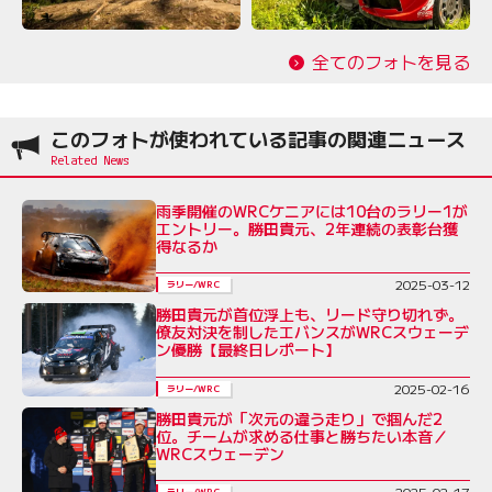
全てのフォトを見る
このフォトが使われている記事の関連ニュース
雨季開催のWRCケニアには10台のラリー1が
エントリー。勝田貴元、2年連続の表彰台獲
得なるか
2025-03-12
ラリー/WRC
勝田貴元が首位浮上も、リード守り切れず。
僚友対決を制したエバンスがWRCスウェーデ
ン優勝【最終日レポート】
2025-02-16
ラリー/WRC
勝田貴元が「次元の違う走り」で掴んだ2
位。チームが求める仕事と勝ちたい本音／
WRCスウェーデン
2025-02-17
ラリー/WRC