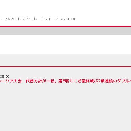
リー/WRC
ドリフト
レースクイーン
AS SHOP
08-02
レーシア大会、代替方針が一転。第8戦もてぎ最終戦が2戦連続のダブル