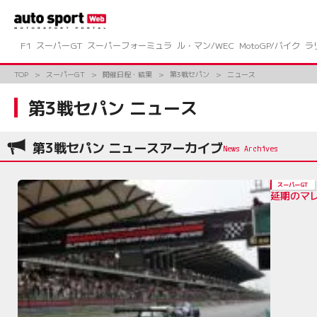
コ
ン
テ
ン
F1
スーパーGT
スーパーフォーミュラ
ル・マン/WEC
MotoGP/バイク
ラ
ツ
へ
TOP
スーパーGT
開催日程・結果
第3戦セパン
ニュース
ス
キ
第3戦セパン ニュース
ッ
プ
第3戦セパン ニュースアーカイブ
スーパーGT
延期のマ