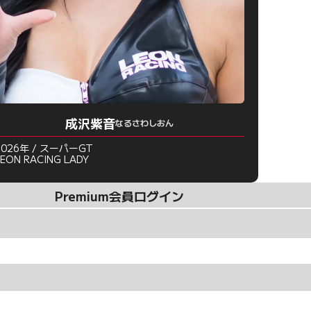
成沢紫音
なるさわしおん
2026年 / スーパーGT
LEON RACING LADY
Premium会員ログイン