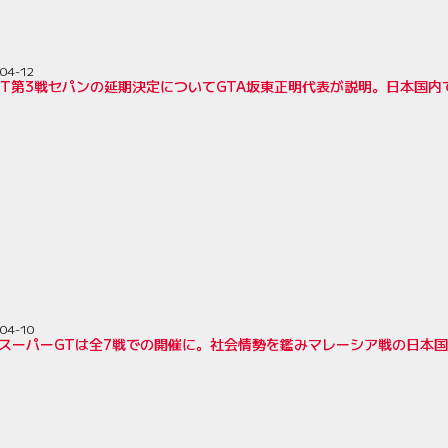
04-12
GT第3戦セパンの延期決定についてGTA坂東正明代表が説明。日本国内
04-10
年のスーパーGTは全7戦での開催に。社会情勢を鑑みマレーシア戦の日本