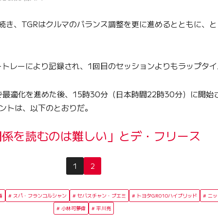
は続き、TGRはクルマのバランス調整を更に進めるとともに、
トレーにより記録され、1回目のセッションよりもラップタイ
最適化を進めた後、15時30分（日本時間22時30分）に開
メントは、以下のとおりだ。
関係を読むのは難しい」とデ・フリース
1
2
権
スパ・フランコルシャン
セバスチャン・ブエミ
トヨタGR010ハイブリッド
ニッ
小林可夢偉
平川亮