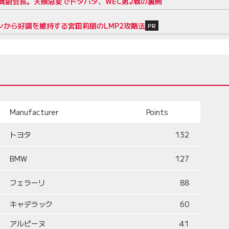
貴副会長。天候急変でドタバタ、WEC第2戦の裏側
ンから好調を維持する宮田莉朋のLMP2攻略法
PR
Manufacturer
Points
トヨタ
132
BMW
127
フェラーリ
88
キャデラック
60
アルピーヌ
41