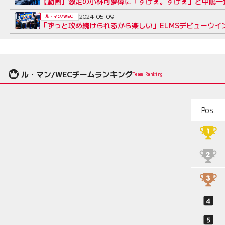
【動画】激走の小林可夢偉に「すげぇ。すげぇ」と中嶋一
2024-05-09
ル・マン/WEC
「ずっと攻め続けられるから楽しい」ELMSデビューウイ
ル・マン/WECチームランキング
Team Ranking
Pos.