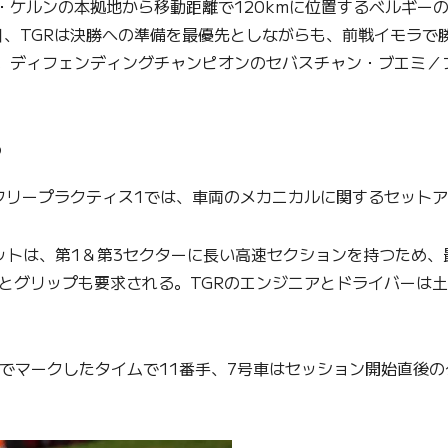
ツ・ケルンの本拠地から移動距離で120kmに位置するベルギー
、TGRは決勝への準備を最優先としながらも、前戦イモラで
。ディフェンディングチャンピオンのセバスチャン・ブエミ／
う
のフリープラクティス1では、車両のメカニカルに関するセット
キットは、第1＆第3セクターに長い高速セクションを持つため
とグリップも要求される。TGRのエンジニアとドライバーは
でマークしたタイムで11番手、7号車はセッション開始直後の