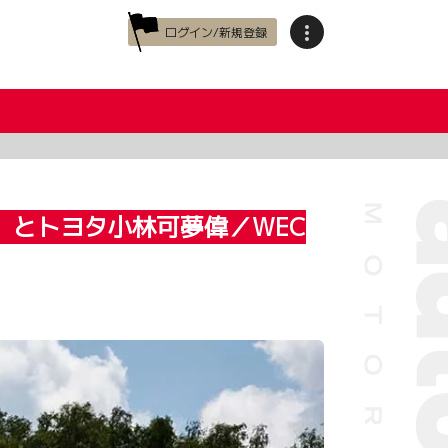
ログイン/新規登録
とトヨタ小林可夢偉／WEC