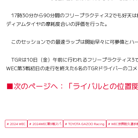
17時30分から90分間のフリープラクティス2でも好天
ディアムタイヤの摩耗度合いの評価を行った。
このセッションでの最速ラップは開始早々に可夢偉とハー
TGRは10日（金）午前に行われるフリープラクティス3で
WEC第3戦初日の走行を終えた6名のTGRドライバーのコ
■次のページへ：「ライバルとの位置
2024 WEC
2024WEC第3戦スパ
TOYOTA GAZOO Racing
WEC世界耐久選手