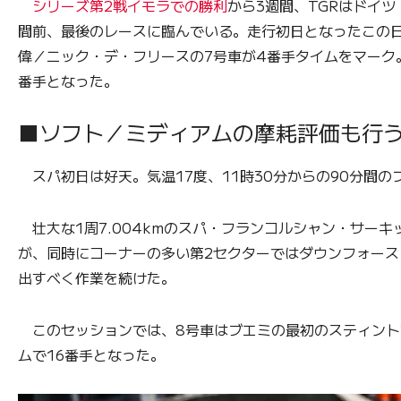
シリーズ第2戦イモラでの勝利
から3週間、TGRはドイ
間前、最後のレースに臨んでいる。走行初日となったこの日
偉／ニック・デ・フリースの7号車が4番手タイムをマーク
番手となった。
■ソフト／ミディアムの摩耗評価も行
スパ初日は好天。気温17度、11時30分からの90分間
壮大な1周7.004kmのスパ・フランコルシャン・サー
が、同時にコーナーの多い第2セクターではダウンフォース
出すべく作業を続けた。
このセッションでは、8号車はブエミの最初のスティント
ムで16番手となった。