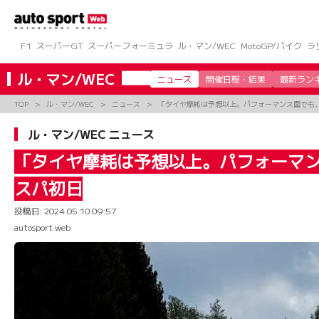
コ
ン
テ
ン
F1
スーパーGT
スーパーフォーミュラ
ル・マン/WEC
MotoGP/バイク
ラ
ツ
へ
ル・マン/WEC
ニュース
開催日程・結果
最新ラン
ス
キ
TOP
ル・マン/WEC
ニュース
「タイヤ摩耗は予想以上。パフォーマンス面でも
ッ
プ
ル・マン/WEC ニュース
「タイヤ摩耗は予想以上。パフォーマン
スパ初日
投稿日:
2024.05.10 09:57
autosport web