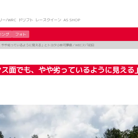
リー/WRC
ドリフト
レースクイーン
AS SHOP
キング
フォト
、やや劣っているように見える」とトヨタ小林可夢偉／WECスパ初日
ス面でも、やや劣っているように見える」