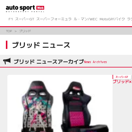
コ
ン
テ
ン
F1
スーパーGT
スーパーフォーミュラ
ル・マン/WEC
MotoGP/バイク
ラ
ツ
へ
TOP
ブリッド
ス
キ
ブリッド ニュース
ッ
プ
ブリッド ニュースアーカイブ
スーパーGT
ブリッド×