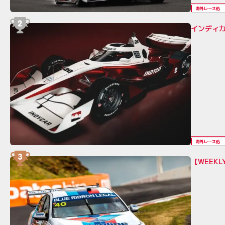
海外レース他
インディカ
海外レース他
【WEEK