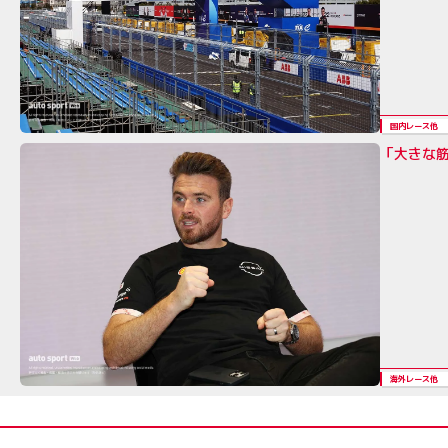
国内レース他
「大きな
海外レース他