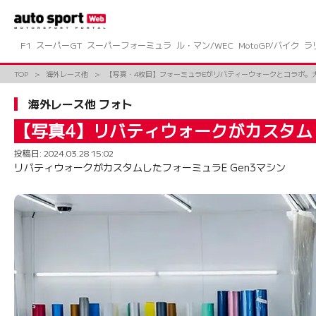
コ
ン
テ
ン
F1
スーパーGT
スーパーフォーミュラ
ル・マン/WEC
MotoGP/バイク
ラ
ツ
へ
TOP
海外レース他
【写真・4枚目】フォーミュラEがリバティーウォークとコラボ。大
ス
キ
海外レース他 フォト
ッ
プ
【写真4】リバティウォークがカスタムし
投稿日:
2024.03.28 15:02
リバティウォークがカスタムしたフォーミュラE Gen3マシン