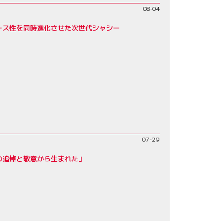
08-04
レース性を同時進化させた次世代シャシー
07-29
父への追悼と敬意から生まれた」