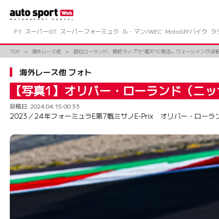
コ
ン
テ
ン
F1
スーパーGT
スーパーフォーミュラ
ル・マン/WEC
MotoGP/バイク
ラ
ツ
へ
TOP
海外レース他
首位ローランド、最終ラップで“電欠”に散る。ウェーレインが逆
ス
キ
海外レース他 フォト
ッ
プ
【写真1】オリバー・ローランド（ニッ
投稿日:
2024.04.15 00:33
2023／24年フォーミュラE第7戦ミサノE-Prix オリバー・ロ