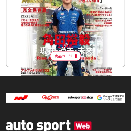
F速 Premium Vol.3
角田裕毅 現在・過去・未来
2,100円
商品ページ