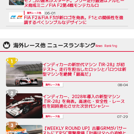
モナコの週末がスタート。フリー走行最速はアルピー
ヌ育成ミニ／FIA F2第4戦モンテカルロ
06-01
海外レース他
FIA F2＆FIA F3が新ロゴを発表。F1との関係性を強
調するべくシンプルなデザインに
海外レース他 ニュースランキング
インディカーの新世代マシン『IR-28』が初
テスト。走行を担当したロッシとパロウは新
型マシンを絶賛「最高だ」
08-04
海外レース他
インディカー、2028年導入の新型マシン
『IR-28』を発表。高速化・安全性・レース
性を同時進化させた次世代シャシー
07-29
海外レース他
【WEEKLY ROUND UP】古豪GRMがバサー
ストにてRSC電撃復帰「計画は父への追悼と