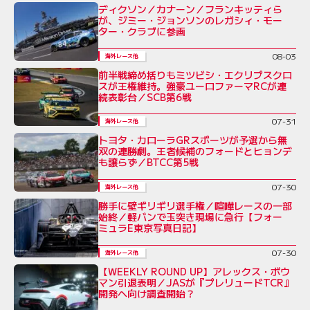
ディクソン／カナーン／フランキッティら
が、ジミー・ジョンソンのレガシィ・モー
ター・クラブに参画
08-03
海外レース他
前半戦締め括りもミツビシ・エクリプスクロ
スが王権維持。強豪ユーロファーマRCが連
続表彰台／SCB第6戦
07-31
海外レース他
トヨタ・カローラGRスポーツが予選から無
双の連勝劇。王者候補のフォードとヒョンデ
も譲らず／BTCC第5戦
07-30
海外レース他
勝手に壁ギリギリ選手権／喧嘩レースの一部
始終／軽バンで玉突き現場に急行【フォー
ミュラE東京写真日記】
07-30
海外レース他
【WEEKLY ROUND UP】アレックス・ボウ
マン引退表明／JASが『プレリュードTCR』
開発へ向け調査開始？