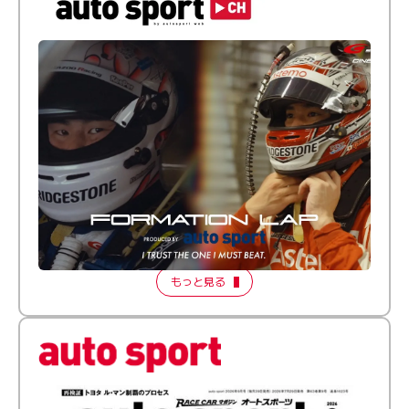
倒す相手を、信じてる。小林利徠斗 × 野村勇斗
【FORMATION LAP Produced by auto sport】
2026 Episode 2
もっと見る