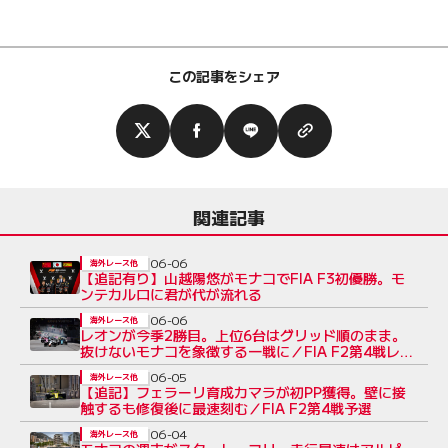
この記事をシェア
関連記事
06-06
海外レース他
【追記有り】山越陽悠がモナコでFIA F3初優勝。モ
ンテカルロに君が代が流れる
06-06
海外レース他
レオンが今季2勝目。上位6台はグリッド順のまま。
抜けないモナコを象徴する一戦に／FIA F2第4戦レー
ス1
06-05
海外レース他
【追記】フェラーリ育成カマラが初PP獲得。壁に接
触するも修復後に最速刻む／FIA F2第4戦予選
06-04
海外レース他