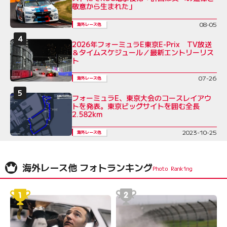
敬意から生まれた」
08-05
海外レース他
2026年フォーミュラE東京E-Prix TV放送
＆タイムスケジュール／最新エントリーリス
ト
07-26
海外レース他
フォーミュラE、東京大会のコースレイアウ
トを発表。東京ビッグサイトを囲む全長
2.582km
2023-10-25
海外レース他
海外レース他 フォトランキング