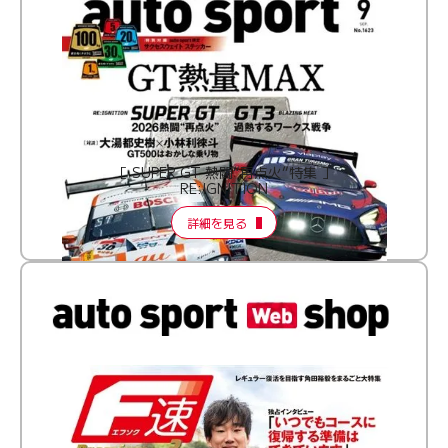
［ SUPER GT 熱闘“再点火”特集 ］
RE:IGNITION
詳細を見る