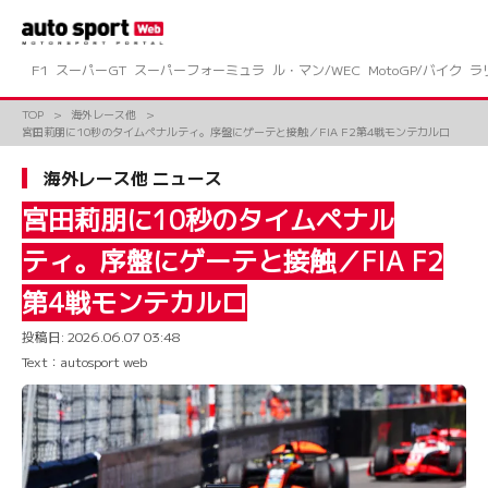
コ
ン
テ
ン
F1
スーパーGT
スーパーフォーミュラ
ル・マン/WEC
MotoGP/バイク
ラ
ツ
へ
TOP
海外レース他
ス
宮田莉朋に10秒のタイムペナルティ。序盤にゲーテと接触／FIA F2第4戦モンテカルロ
キ
ッ
海外レース他 ニュース
プ
宮田莉朋に10秒のタイムペナル
ティ。序盤にゲーテと接触／FIA F2
第4戦モンテカルロ
投稿日:
2026.06.07 03:48
Text：autosport web