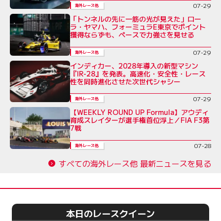
07-29
海外レース他
「トンネルの先に一筋の光が見えた」ロー
ラ・ヤマハ、フォーミュラE東京でポイント
獲得ならずも、ペースで力強さを見せる
07-29
海外レース他
インディカー、2028年導入の新型マシン
『IR-28』を発表。高速化・安全性・レース
性を同時進化させた次世代シャシー
07-29
海外レース他
【WEEKLY ROUND UP Formula】アウディ
育成スレイターが選手権首位浮上／FIA F3第
7戦
07-28
海外レース他
すべての海外レース他 最新ニュースを見る
本日のレースクイーン