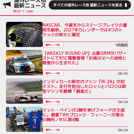
最新ニュース
すべての海外レース他 最新ニュースを見る
NASCAR、今週末からステージブレイクの運
用を刷新。2027年カレンダーでは4つのト
ラックが新たに確定
7時間前
海外レース他
【WEEKLY ROUND UP】古豪GRMがバサー
ストにてRSC電撃復帰「計画は父への追悼と
敬意から生まれた」
08-05
海外レース他
インディカーの新世代マシン『IR-28』が初
テスト。走行を担当したロッシとパロウは新
型マシンを絶賛「最高だ」
08-04
海外レース他
マット・ペインが2勝を挙げフォードが王座
に。強豪T8もブロック・フィーニーが復活
の勝利／RSC第8戦
08-04
海外レース他