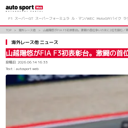
コ
ン
テ
ン
F1
スーパーGT
スーパーフォーミュラ
ル・マン/WEC
MotoGP/バイク
ラ
ツ
へ
TOP
海外レース他
山越陽悠がFIA F3初表彰台。激闘の首位争いの末に2位を掴む／
ス
キ
海外レース他 ニュース
ッ
プ
山越陽悠がFIA F3初表彰台。激闘の
投稿日:
2026.06.14 16:33
Text：autosport web