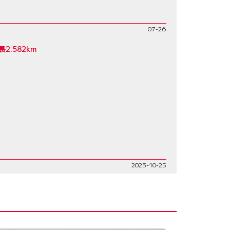
07-26
.582km
2023-10-25