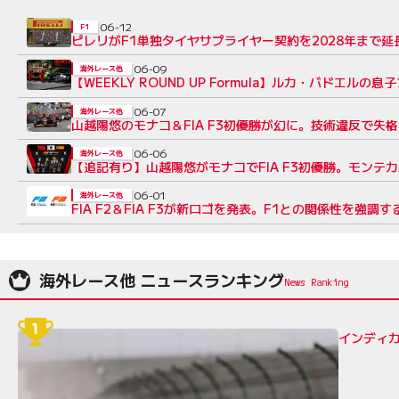
06-12
F1
ピレリがF1単独タイヤサプライヤー契約を2028年まで延長
06-09
海外レース他
【WEEKLY ROUND UP Formula】ルカ・バドエル
06-07
海外レース他
山越陽悠のモナコ＆FIA F3初優勝が幻に。技術違反で失
06-06
海外レース他
【追記有り】山越陽悠がモナコでFIA F3初優勝。モンテ
06-01
海外レース他
FIA F2＆FIA F3が新ロゴを発表。F1との関係性を強
海外レース他 ニュースランキング
インディカ