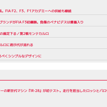
。FIA F2、F3、F1アカデミーへの供給も継続
の息子ブランドがFIA F3初優勝。負傷のべナビデスは療養入り
格の裁定下る／第2戦モンテカルロ
カルロに君が代が流れる
調するべくシンプルなデザインに
ーの新世代マシン『IR-28』が初テスト。走行を担当したロッシとパ