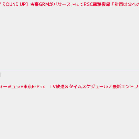
LY ROUND UP】古豪GRMがバサーストにてRSC電撃復帰「計画は
フォーミュラE東京E-Prix TV放送＆タイムスケジュール／最新エント