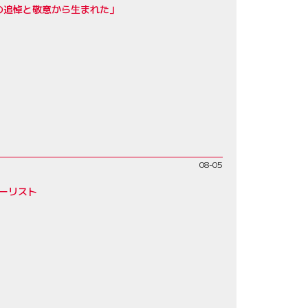
父への追悼と敬意から生まれた」
08-05
リーリスト