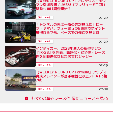
【WEEKLY ROUND UP】アレックス・ボウ
マン引退表明／JASが『プレリュードTCR』
開発へ向け調査開始？
07-29
海外レース他
「トンネルの先に一筋の光が見えた」ロー
ラ・ヤマハ、フォーミュラE東京でポイント
獲得ならずも、ペースで力強さを見せる
07-29
海外レース他
インディカー、2028年導入の新型マシン
『IR-28』を発表。高速化・安全性・レース
性を同時進化させた次世代シャシー
07-29
海外レース他
【WEEKLY ROUND UP Formula】アウディ
育成スレイターが選手権首位浮上／FIA F3第
7戦
07-28
海外レース他
すべての海外レース他 最新ニュースを見る