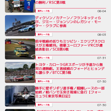
の勝利／RSC第8戦
08-04
海外レース他
ディクソン／カナーン／フランキッティら
が、ジミー・ジョンソンのレガシィ・モー
ター・クラブに参画
08-03
海外レース他
前半戦締め括りもミツビシ・エクリプスクロ
スが王権維持。強豪ユーロファーマRCが連
続表彰台／SCB第6戦
07-31
海外レース他
トヨタ・カローラGRスポーツが予選から無
双の連勝劇。王者候補のフォードとヒョンデ
も譲らず／BTCC第5戦
07-30
海外レース他
勝手に壁ギリギリ選手権／喧嘩レースの一部
始終／軽バンで玉突き現場に急行【フォー
ミュラE東京写真日記】
07-30
海外レース他