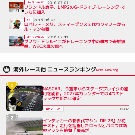
2016-07-01
ル・マン/WEC
ブランドル息子、LMP2のG-ドライブ･レーシング･オ
レカに加入
2016-06-03
F1
ロベルト・メリ、スティーブンスに代わりマノーから
ル・マン参戦
2016-07-11
ル・マン/WEC
ブノワ・トレルイエがトレーニング中の事故で脊椎損
傷、WEC次戦欠場へ
海外レース他 ニュースランキング
NASCAR、今週末からステージブレイクの運
用を刷新。2027年カレンダーでは4つのト
ラックが新たに確定
08-07
海外レース他
インディカーの新世代マシン『IR-28』が初
テスト。走行を担当したロッシとパロウは新
型マシンを絶賛「最高だ」