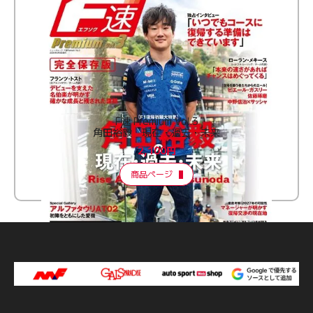
F速 Premium Vol.3
角田裕毅 現在・過去・未来
2,100円
商品ページ