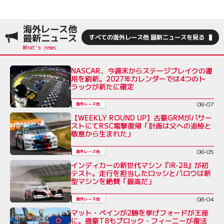
海外レース他
最新ニュース
すべての海外レース他 最新ニュースを見る
NASCAR、今週末からステージブレイクの運
用を刷新。2027年カレンダーでは4つのト
ラックが新たに確定
08-07
海外レース他
【WEEKLY ROUND UP】古豪GRMがバサー
ストにてRSC電撃復帰「計画は父への追悼と
敬意から生まれた」
08-05
海外レース他
インディカーの新世代マシン『IR-28』が初
テスト。走行を担当したロッシとパロウは新
型マシンを絶賛「最高だ」
08-04
海外レース他
マット・ペインが2勝を挙げフォードが王座
に。強豪T8もブロック・フィーニーが復活