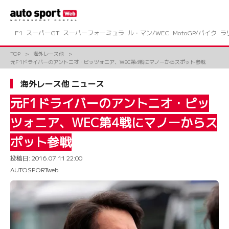
コ
ン
テ
ン
F1
スーパーGT
スーパーフォーミュラ
ル・マン/WEC
MotoGP/バイク
ラ
ツ
へ
TOP
海外レース他
ス
元F1ドライバーのアントニオ・ピッツォニア、WEC第4戦にマノーからスポット参戦
キ
ッ
海外レース他 ニュース
プ
元F1ドライバーのアントニオ・ピッ
ツォニア、WEC第4戦にマノーからス
ポット参戦
投稿日:
2016.07.11 22:00
AUTOSPORTweb