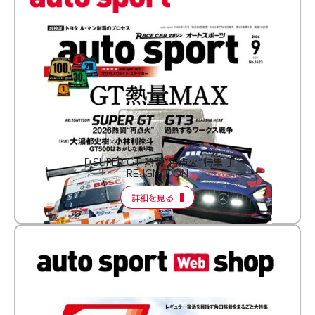
［ SUPER GT 熱闘“再点火”特集 ］
RE:IGNITION
詳細を見る