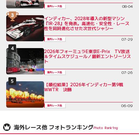
08-04
海外レース他
インディカー、2028年導入の新型マシン
『IR-28』を発表。高速化・安全性・レース
性を同時進化させた次世代シャシー
07-29
海外レース他
2026年フォーミュラE東京E-Prix TV放送
＆タイムスケジュール／最新エントリーリス
ト
07-26
海外レース他
【順位結果】2026年インディカー第9戦
WWTR 決勝
06-09
海外レース他
海外レース他 フォトランキング