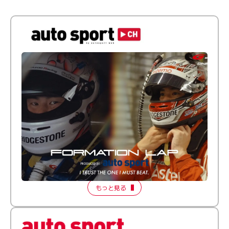
倒す相手を、信じてる。小林利徠斗 × 野村勇斗
【FORMATION LAP Produced by auto sport】
2026 Episode 2
もっと見る