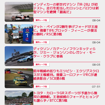
インディカーの新世代マシン『IR-28』が初
テスト。走行を担当したロッシとパロウは新
型マシンを絶賛「最高だ」
08-04
海外レース他
マット・ペインが2勝を挙げフォードが王座
に。強豪T8もブロック・フィーニーが復活
の勝利／RSC第8戦
08-04
海外レース他
ディクソン／カナーン／フランキッティら
が、ジミー・ジョンソンのレガシィ・モー
ター・クラブに参画
08-03
海外レース他
前半戦締め括りもミツビシ・エクリプスクロ
スが王権維持。強豪ユーロファーマRCが連
続表彰台／SCB第6戦
07-31
海外レース他
トヨタ・カローラGRスポーツが予選から無
双の連勝劇。王者候補のフォードとヒョンデ
も譲らず／BTCC第5戦