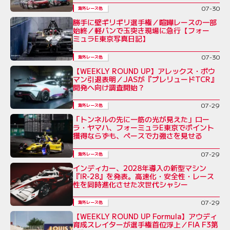
07-30
海外レース他
勝手に壁ギリギリ選手権／喧嘩レースの一部
始終／軽バンで玉突き現場に急行【フォー
ミュラE東京写真日記】
07-30
海外レース他
【WEEKLY ROUND UP】アレックス・ボウ
マン引退表明／JASが『プレリュードTCR』
開発へ向け調査開始？
07-29
海外レース他
「トンネルの先に一筋の光が見えた」ロー
ラ・ヤマハ、フォーミュラE東京でポイント
獲得ならずも、ペースで力強さを見せる
07-29
海外レース他
インディカー、2028年導入の新型マシン
『IR-28』を発表。高速化・安全性・レース
性を同時進化させた次世代シャシー
07-29
海外レース他
【WEEKLY ROUND UP Formula】アウディ
育成スレイターが選手権首位浮上／FIA F3第