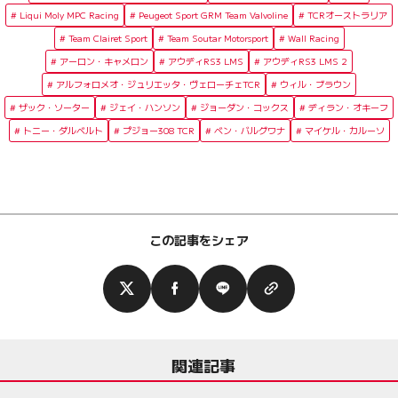
Liqui Moly MPC Racing
Peugeot Sport GRM Team Valvoline
TCRオーストラリア
Team Clairet Sport
Team Soutar Motorsport
Wall Racing
アーロン・キャメロン
アウディRS3 LMS
アウディRS3 LMS 2
アルフォロメオ・ジュリエッタ・ヴェローチェTCR
ウィル・ブラウン
ザック・ソーター
ジェイ・ハンソン
ジョーダン・コックス
ディラン・オキーフ
トニー・ダルベルト
プジョー308 TCR
ベン・バルグワナ
マイケル・カルーソ
この記事をシェア
関連記事