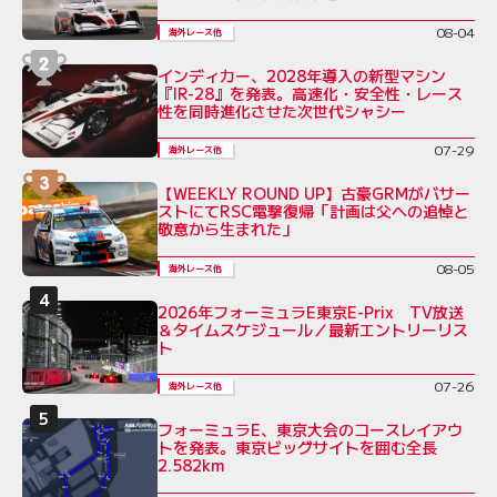
08-04
海外レース他
インディカー、2028年導入の新型マシン
『IR-28』を発表。高速化・安全性・レース
性を同時進化させた次世代シャシー
07-29
海外レース他
【WEEKLY ROUND UP】古豪GRMがバサー
ストにてRSC電撃復帰「計画は父への追悼と
敬意から生まれた」
08-05
海外レース他
2026年フォーミュラE東京E-Prix TV放送
＆タイムスケジュール／最新エントリーリス
ト
07-26
海外レース他
フォーミュラE、東京大会のコースレイアウ
トを発表。東京ビッグサイトを囲む全長
2.582km