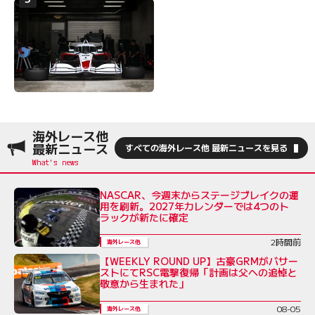
海外レース他
最新ニュース
すべての海外レース他 最新ニュースを見る
NASCAR、今週末からステージブレイクの運
用を刷新。2027年カレンダーでは4つのト
ラックが新たに確定
2時間前
海外レース他
【WEEKLY ROUND UP】古豪GRMがバサー
ストにてRSC電撃復帰「計画は父への追悼と
敬意から生まれた」
08-05
海外レース他