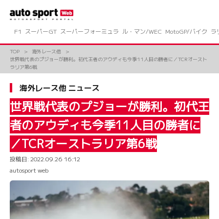
コ
ン
テ
ン
F1
スーパーGT
スーパーフォーミュラ
ル・マン/WEC
MotoGP/バイク
ラ
ツ
へ
TOP
海外レース他
ス
世界戦代表のプジョーが勝利。初代王者のアウディも今季11人目の勝者に／TCRオースト
キ
ラリア第6戦
ッ
プ
海外レース他 ニュース
世界戦代表のプジョーが勝利。初代王
者のアウディも今季11人目の勝者に
／TCRオーストラリア第6戦
投稿日:
2022.09.26 16:12
autosport web