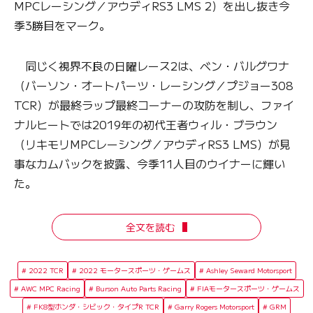
MPCレーシング／アウディRS3 LMS 2）を出し抜き今
季3勝目をマーク。
同じく視界不良の日曜レース2は、ベン・バルグワナ
（バーソン・オートパーツ・レーシング／プジョー308
TCR）が最終ラップ最終コーナーの攻防を制し、ファイ
ナルヒートでは2019年の初代王者ウィル・ブラウン
（リキモリMPCレーシング／アウディRS3 LMS）が見
事なカムバックを披露、今季11人目のウイナーに輝い
た。
全文を読む
2022 TCR
2022 モータースポーツ・ゲームス
Ashley Seward Motorsport
AWC MPC Racing
Burson Auto Parts Racing
FIAモータースポーツ・ゲームス
FK8型ホンダ・シビック・タイプR TCR
Garry Rogers Motorsport
GRM