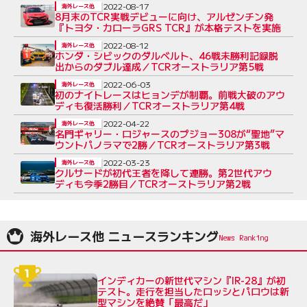
2022-08-17
海外レース他
8月末のTCR実戦デビューに向け、アルゼンチン発
『トヨタ・カローラGRS TCR』が本格テストを実施
2022-08-12
海外レース他
ホンダ・シビックのダルベルト、46戦未勝利記録脱
出からのダブル達成／TCRオーストラリア第5戦
2022-06-03
海外レース他
初のナイトレースはヒョンデが制覇。前戦大破のアウ
ディも復活勝利／TCRオーストラリア第4戦
2022-04-22
海外レース他
名門ギャリー・ロジャースのプジョー308が“聖地”マ
ウントパノラマで2勝／TCRオーストラリア第3戦
2022-03-23
海外レース他
クルサードが初代王者を降して連勝。第2世代アウ
ディも今季2勝目／TCRオーストラリア第2戦
海外レース他 ニュースランキング
インディカーの新世代マシン『IR-28』が初
テスト。走行を担当したロッシとパロウは新
型マシンを絶賛「最高だ」