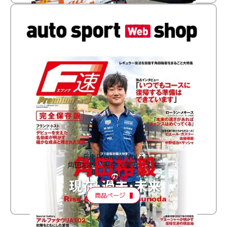
F速 Premium Vol.3
角田裕毅 現在・過去・未来
2,100円
商品ページ