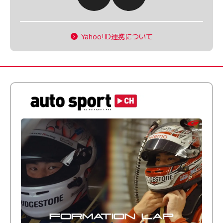
Yahoo!ID連携について
倒す相手を、信じてる。小林利徠斗 × 野村勇斗