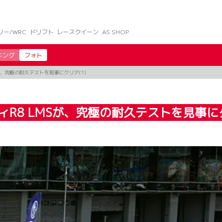
リー/WRC
ドリフト
レースクイーン
AS SHOP
キング
フォト
が、究極の耐久テストを見事にクリア(1)
R8 LMSが、究極の耐久テストを見事にク