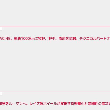
RACING、鈴鹿1000kmに牧野、野中、篠原を招聘。テクニカルパートナーは
の知見をル・マンへ。レイズ製ホイールが実現する軽量化と高剛性の高次