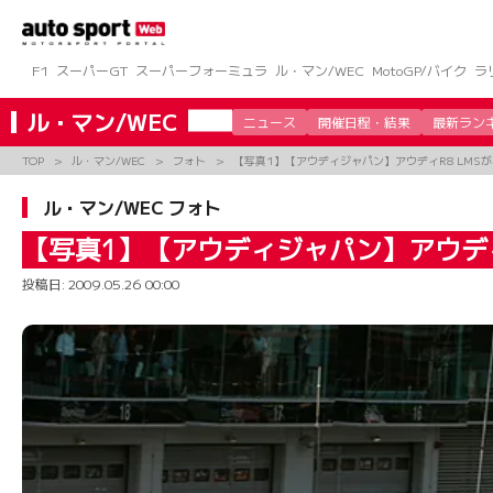
コ
ン
テ
ン
F1
スーパーGT
スーパーフォーミュラ
ル・マン/WEC
MotoGP/バイク
ラ
ツ
へ
ル・マン/WEC
ニュース
開催日程・結果
最新ラン
ス
キ
TOP
ル・マン/WEC
フォト
【写真1】【アウディジャパン】アウディR8 LMS
ッ
プ
ル・マン/WEC フォト
【写真1】【アウディジャパン】アウディ
投稿日:
2009.05.26 00:00