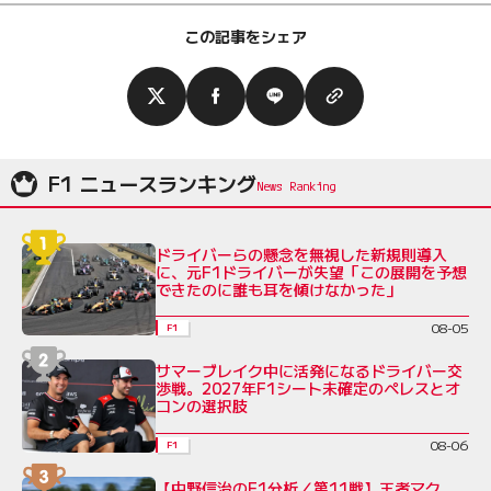
この記事をシェア
F1 ニュースランキング
ドライバーらの懸念を無視した新規則導入
に、元F1ドライバーが失望「この展開を予想
できたのに誰も耳を傾けなかった」
08-05
F1
サマーブレイク中に活発になるドライバー交
渉戦。2027年F1シート未確定のペレスとオ
コンの選択肢
08-06
F1
【中野信治のF1分析／第11戦】王者マク