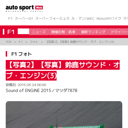
コ
ン
テ
ン
F1
スーパーGT
スーパーフォーミュラ
ル・マン/WEC
MotoGP/バイク
ラ
ツ
へ
F1
ニュース
開催日程・結果
最新ランキング
ドライバー
ス
キ
TOP
F1
フォト
【写真2】【写真】鈴鹿サウンド・オブ・エンジン(3)
ッ
プ
F1 フォト
【写真2】【写真】鈴鹿サウンド・オ
ブ・エンジン(3)
投稿日:
2015.05.24 00:00
Sound of ENGINE 2015／マツダ787B