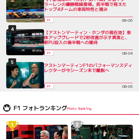
ラーレンの優勝戦線復帰。前半戦で見えた
トップ4チームの車両特性と強み
08-06
F1
【アストンマーティン・ホンダの現在地】車
体アップグレードで2秒改善が示す真実と、
新PU投入の後半戦への期待
08-04
F1
アストンマーティンF1のパフォーマンスディ
レクターが今シーズン末で離脱へ
08-05
F1
F1 フォトランキング