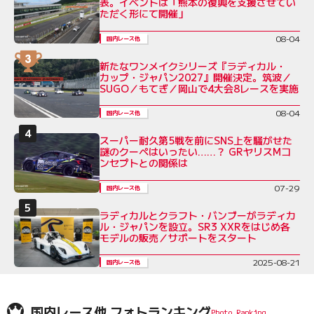
表。イベントは「熊本の復興を支援させてい
ただく形にて開催」
08-04
国内レース他
新たなワンメイクシリーズ『ラディカル・
カップ・ジャパン2027』開催決定。筑波／
SUGO／もてぎ／岡山で4大会8レースを実施
08-04
国内レース他
スーパー耐久第5戦を前にSNS上を騒がせた
謎のクーペはいったい……？ GRヤリスMコ
ンセプトとの関係は
07-29
国内レース他
ラディカルとクラフト・バンブーがラディカ
ル・ジャパンを設立。SR3 XXRをはじめ各
モデルの販売／サポートをスタート
2025-08-21
国内レース他
国内レース他 フォトランキング