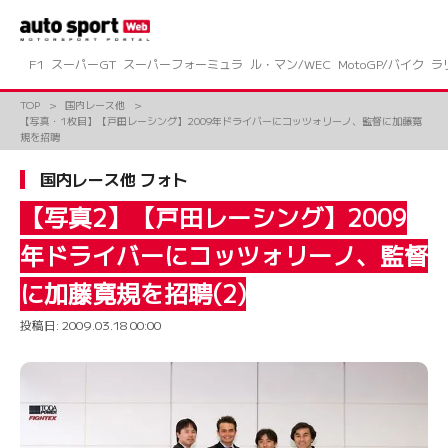
コ
ン
テ
ン
F1
スーパーGT
スーパーフォーミュラ
ル・マン/WEC
MotoGP/バイク
ラ
ツ
へ
TOP
国内レース他
ス
【写真・1枚目】【戸田レーシング】2009年ドライバーにコッツォリーノ、監督に加藤寛
キ
規を招聘
ッ
プ
国内レース他 フォト
【写真2】【戸田レーシング】2009
年ドライバーにコッツォリーノ、監督
に加藤寛規を招聘(2)
投稿日:
2009.03.18 00:00