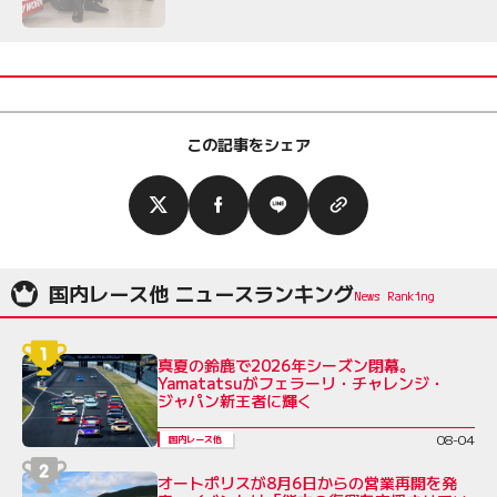
この記事をシェア
国内レース他 ニュースランキング
真夏の鈴鹿で2026年シーズン閉幕。
Yamatatsuがフェラーリ・チャレンジ・
ジャパン新王者に輝く
08-04
国内レース他
オートポリスが8月6日からの営業再開を発