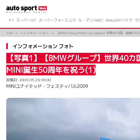
コ
ン
テ
ン
F1
スーパーGT
スーパーフォーミュラ
ル・マン/WEC
MotoGP/バイク
ラ
ツ
へ
TOP
インフォメーション
【BMW Group PressClub Japan】世界40カ国
ス
キ
インフォメーション フォト
ッ
プ
【写真1】【BMWグループ】世界40カ
MINI誕生50周年を祝う(1)
投稿日:
2009.05.29 00:00
MINIユナイテッド・フェスティバル2009