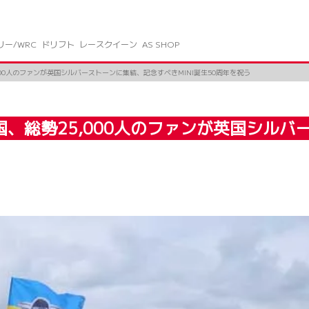
リー/WRC
ドリフト
レースクイーン
AS SHOP
、総勢25,000人のファンが英国シルバーストーンに集結、記念すべきMINI誕生50周年を祝う
国、総勢25,000人のファンが英国シル