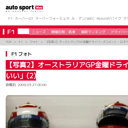
コ
ン
テ
ン
F1
スーパーGT
スーパーフォーミュラ
ル・マン/WEC
MotoGP/バイク
ラ
ツ
へ
F1
ニュース
開催日程・結果
最新ランキング
ドライバー
ス
キ
TOP
F1
フォト
【写真2】オーストラリアGP金曜ドライバーズコメント：ロズベ
ッ
プ
F1 フォト
【写真2】オーストラリアGP金曜ドラ
いい」(2)
投稿日:
2009.03.27 00:00