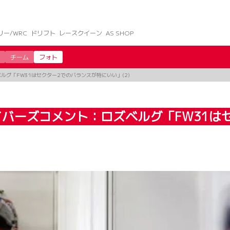
リー/WRC
ドリフト
レースクイーン
AS SHOP
チーム
フォト
ルグ「FW31はセクター2でのバランスが特にいい」(2)
イバーズコメント：ロズベルグ「FW31は