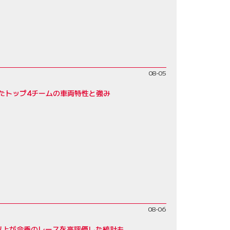
08-05
たトップ4チームの車両特性と強み
08-06
割以上が今季のレースを高評価した統計も