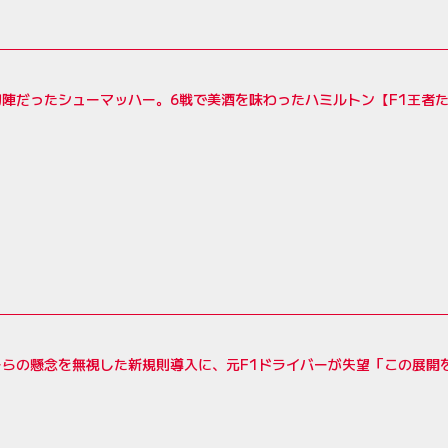
初陣だったシューマッハー。6戦で美酒を味わったハミルトン【F1王者
ーらの懸念を無視した新規則導入に、元F1ドライバーが失望「この展開