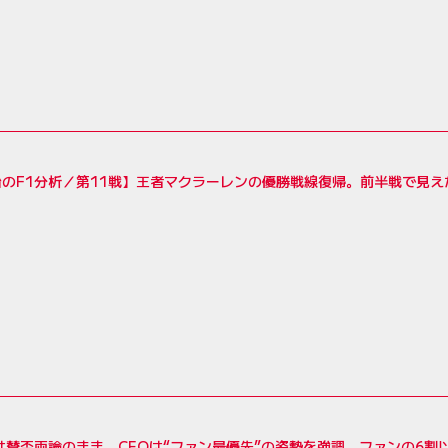
のF1分析／第11戦】王者マクラーレンの優勝戦線復帰。前半戦で見え
は賛否両論のまま。CEOは“ファン最優先”の姿勢を強調、ファンの6