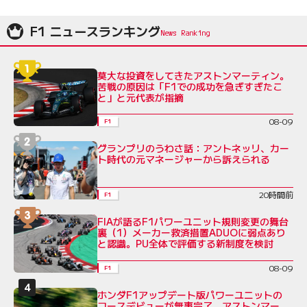
F1 ニュースランキング
莫大な投資をしてきたアストンマーティン。
苦戦の原因は「F1での成功を急ぎすぎたこ
と」と元代表が指摘
08-09
F1
グランプリのうわさ話：アントネッリ、カー
ト時代の元マネージャーから訴えられる
20時間前
F1
FIAが語るF1パワーユニット規則変更の舞台
裏（1）メーカー救済措置ADUOに弱点あり
と認識。PU全体で評価する新制度を検討
08-09
F1
ホンダF1アップデート版パワーユニットの
コースデビューが無事完了。アストンマー