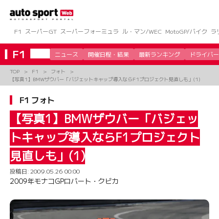
コ
ン
テ
ン
F1
スーパーGT
スーパーフォーミュラ
ル・マン/WEC
MotoGP/バイク
ラ
ツ
へ
F1
ニュース
開催日程・結果
最新ランキング
ドライバー
ス
キ
TOP
F1
フォト
ッ
【写真1】BMWザウバー「バジェットキャップ導入ならF1プロジェクト見直しも」(1)
プ
F1 フォト
【写真1】BMWザウバー「バジェッ
トキャップ導入ならF1プロジェクト
見直しも」(1)
投稿日:
2009.05.26 00:00
2009年モナコGPロバート・クビカ