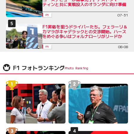
ティンと共に実戦投入のオランダに向け準備
07-31
F1
F1昇格を狙うドライバーたち。フェラーリ＆
カマラがキャデラックとの交渉開始。ハース
をめぐる争いはフォルナローリがリードか
08-08
F1
F1 フォトランキング