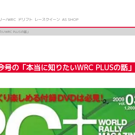
リー/WRC
ドリフト
レースクイーン
AS SHOP
りたいWRC PLUSの話」
発売／今号の「本当に知りたいWRC PLUSの話」(