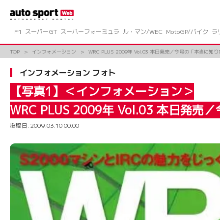
コ
ン
テ
ン
F1
スーパーGT
スーパーフォーミュラ
ル・マン/WEC
MotoGP/バイク
ラ
ツ
へ
TOP
インフォメーション
WRC PLUS 2009年 Vol.03 本日発売／今号の「本当に知
ス
キ
インフォメーション フォト
ッ
プ
【写真1】＜インフォメーション＞
WRC PLUS 2009年 Vol.03 本日
投稿日:
2009.03.10 00:00