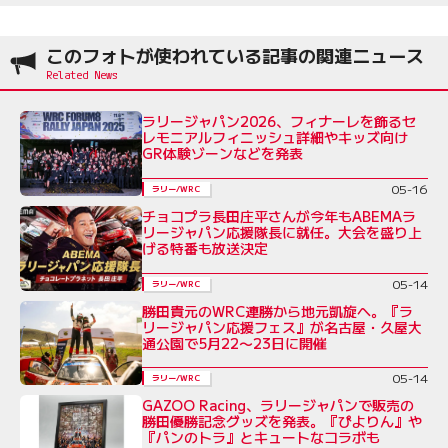
このフォトが使われている記事の関連ニュース
ラリージャパン2026、フィナーレを飾るセ
レモニアルフィニッシュ詳細やキッズ向け
GR体験ゾーンなどを発表
05-16
ラリー/WRC
チョコプラ長田庄平さんが今年もABEMAラ
リージャパン応援隊長に就任。大会を盛り上
げる特番も放送決定
05-14
ラリー/WRC
勝田貴元のWRC連勝から地元凱旋へ。『ラ
リージャパン応援フェス』が名古屋・久屋大
通公園で5月22〜23日に開催
05-14
ラリー/WRC
GAZOO Racing、ラリージャパンで販売の
勝田優勝記念グッズを発表。『ぴよりん』や
『パンのトラ』とキュートなコラボも