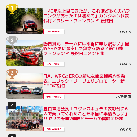
「40年以上見てきたが、これほど多くのハプ
ニングがあったのは初めて」カンクネン代表
代行／ラリー・フィンランド 最終日
08-03
ラリー/WRC
勝田貴元「チームには本当に申し訳ない」最
終SSで木に激突した無念を語る／第10戦
フィンランド 最終日コメント集
08-03
ラリー/WRC
FIA、WRCとERCの新たな商業権契約を発
表。エリック・ブーリエがプロモーター新
CEOに就任
23時間前
ラリー/WRC
豊田章男会長「ユヴァスキュラの表彰台に6
人で乗ってくれたことも本当に素晴らしい」
パヤリの母国2連勝とチームの奮闘に感謝を
綴る／ラリー・フィンランド後コメント全文
08-03
ラリー/WRC