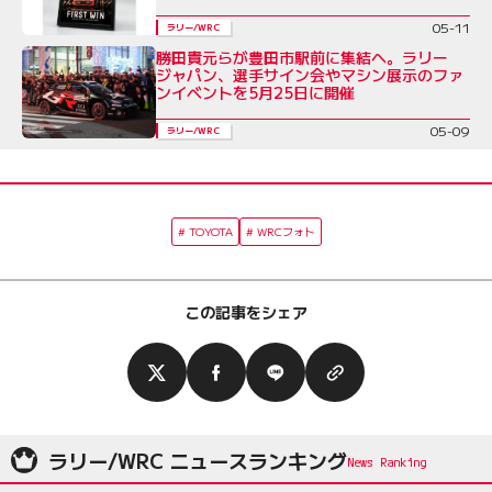
05-11
ラリー/WRC
勝田貴元らが豊田市駅前に集結へ。ラリー
ジャパン、選手サイン会やマシン展示のファ
ンイベントを5月25日に開催
05-09
ラリー/WRC
TOYOTA
WRCフォト
この記事をシェア
ラリー/WRC ニュースランキング