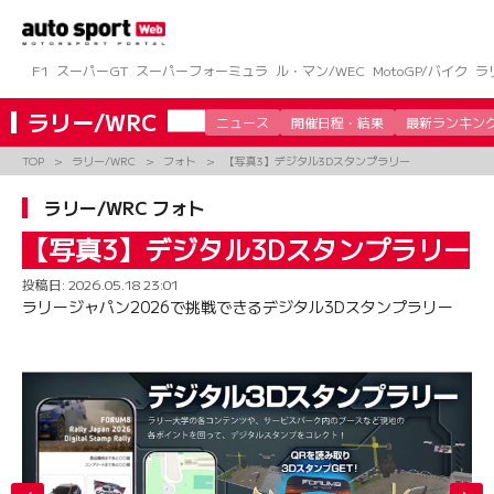
コ
ン
テ
ン
F1
スーパーGT
スーパーフォーミュラ
ル・マン/WEC
MotoGP/バイク
ラ
ツ
へ
ラリー/WRC
ニュース
開催日程・結果
最新ランキン
ス
キ
TOP
ラリー/WRC
フォト
【写真3】デジタル3Dスタンプラリー
ッ
プ
ラリー/WRC フォト
【写真3】デジタル3Dスタンプラリー
投稿日:
2026.05.18 23:01
ラリージャパン2026で挑戦できるデジタル3Dスタンプラリー