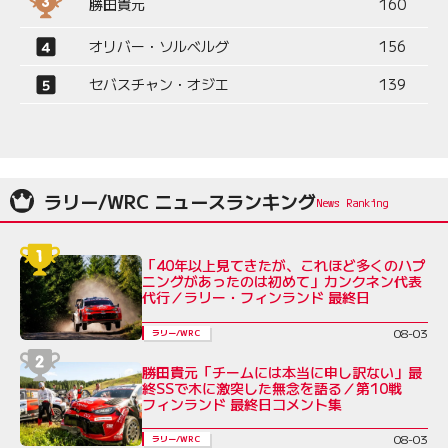
勝田貴元
160
オリバー・ソルベルグ
156
セバスチャン・オジエ
139
ラリー/WRC ニュースランキング
「40年以上見てきたが、これほど多くのハプ
ニングがあったのは初めて」カンクネン代表
代行／ラリー・フィンランド 最終日
08-03
ラリー/WRC
勝田貴元「チームには本当に申し訳ない」最
終SSで木に激突した無念を語る／第10戦
フィンランド 最終日コメント集
08-03
ラリー/WRC