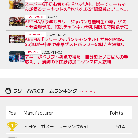
スーパーGT初心者からドハマリ中。ぱーてぃーちゃ
んが語るサーキットの“ヤバすぎる”臨場感とプロへの
敬意
05-07
ラリー/WRC
ABEMAが今年もラリージャパンを無料生中継。ゲス
トも登場予定、特別チャンネルも期間限定で開設予定
2025-10-24
ラリー/WRC
ABEMA『ラリージャパンチャンネル』が特別開設。
SS無料生中継や豪華ゲストがラリーの魅力を深掘り
2025-11-03
ドリフト
マギーがドリフト挑戦で得た「自分史上いちばんの手
応え」。講師の下田紗弥加もセンスに太鼓判
ラリー/WRCチームランキング
Team Ranking
Pos
Manufacturer
Points
トヨタ・ガズー・レーシングWRT
514