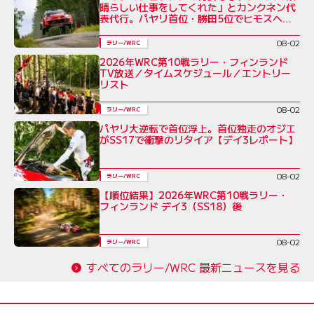
晴らしい仕事をしてくれた」とカンクネン代
表代行。パヤリ首位・勝田5位でヒモスへ／
ラリー・フィンランド デイ3
08-02
ラリー/WRC
2026年WRC第10戦ラリー・フィンランド
TV放送／タイムスケジュール／エントリー
リスト
08-02
ラリー/WRC
パヤリ大逆転で首位浮上。首位独走のオジエ
がSS17で衝撃のリタイア【デイ3レポート】
08-02
ラリー/WRC
【順位結果】2026年WRC第10戦ラリー・
フィンランド デイ3（SS18）後
08-02
ラリー/WRC
すべてのラリー/WRC 最新ニュースを見る