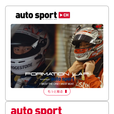
倒す相手を、信じてる。小林利徠斗 × 野村勇斗
【FORMATION LAP Produced by auto sport】
2026 Episode 2
もっと見る