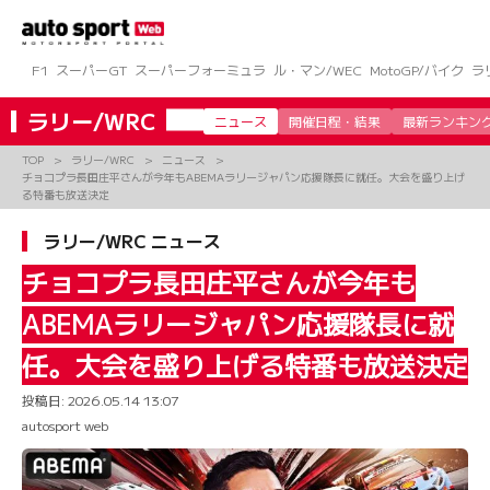
コ
ン
テ
ン
F1
スーパーGT
スーパーフォーミュラ
ル・マン/WEC
MotoGP/バイク
ラ
ツ
へ
ラリー/WRC
ニュース
開催日程・結果
最新ランキン
ス
キ
TOP
ラリー/WRC
ニュース
ッ
チョコプラ長田庄平さんが今年もABEMAラリージャパン応援隊長に就任。大会を盛り上げ
プ
る特番も放送決定
ラリー/WRC ニュース
チョコプラ長田庄平さんが今年も
ABEMAラリージャパン応援隊長に就
任。大会を盛り上げる特番も放送決定
投稿日:
2026.05.14 13:07
autosport web