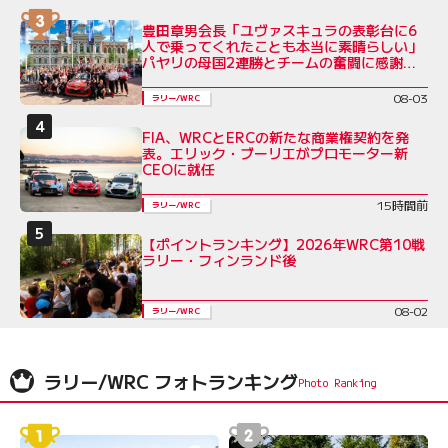
豊田章男会長「ユヴァスキュラの表彰台に6
人で乗ってくれたことも本当に素晴らしい」
パヤリの母国2連勝とチームの奮闘に感謝を
綴る／ラリー・フィンランド後コメント全文
08-03
ラリー/WRC
FIA、WRCとERCの新たな商業権契約を発
表。エリック・ブーリエがプロモーター新
CEOに就任
15時間前
ラリー/WRC
【ポイントランキング】2026年WRC第10戦
ラリー・フィンランド後
08-02
ラリー/WRC
ラリー/WRC フォトランキング