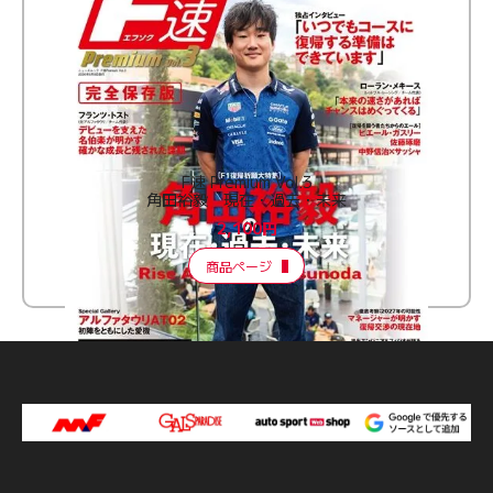
F速 Premium Vol.3
角田裕毅 現在・過去・未来
2,100円
商品ページ