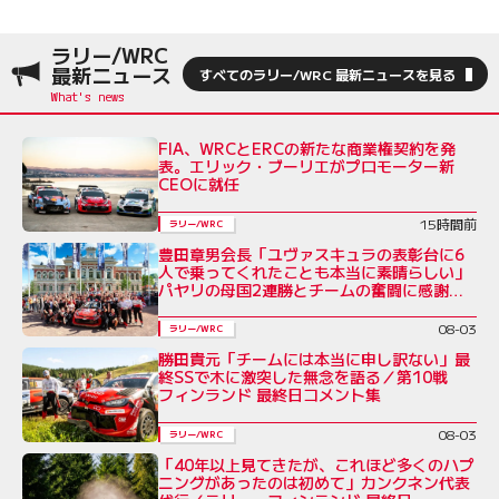
ラリー/WRC
最新ニュース
すべてのラリー/WRC 最新ニュースを見る
FIA、WRCとERCの新たな商業権契約を発
表。エリック・ブーリエがプロモーター新
CEOに就任
15時間前
ラリー/WRC
豊田章男会長「ユヴァスキュラの表彰台に6
人で乗ってくれたことも本当に素晴らしい」
パヤリの母国2連勝とチームの奮闘に感謝を
綴る／ラリー・フィンランド後コメント全文
08-03
ラリー/WRC
勝田貴元「チームには本当に申し訳ない」最
終SSで木に激突した無念を語る／第10戦
フィンランド 最終日コメント集
08-03
ラリー/WRC
「40年以上見てきたが、これほど多くのハプ
ニングがあったのは初めて」カンクネン代表