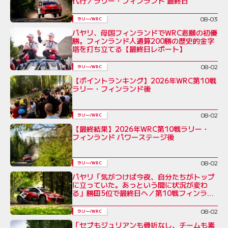
代行／ラリー・フィンランド 最終日
08-03
ラリー/WRC
パヤリ、母国フィンランドでWRC悲願の初優
勝。フィンランド人通算200勝の歴史的金字
塔を打ち立てる【最終日レポート】
08-02
ラリー/WRC
【ポイントランキング】2026年WRC第10戦
ラリー・フィンランド後
08-02
ラリー/WRC
【最終結果】2026年WRC第10戦ラリー・
フィンランド パワーステージ後
08-02
ラリー/WRC
パヤリ「気がつけば今夜、自分たちがトップ
に立っていた。あっという間に状況が変わ
る」勝田5位で最終日へ／第10戦フィンラン
ド デイ3コメント集
08-02
ラリー/WRC
「セブもジュリアンも骨折なし、チームも素