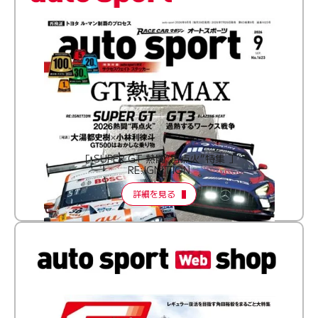
［ SUPER GT 熱闘“再点火”特集 ］
RE:IGNITION
詳細を見る