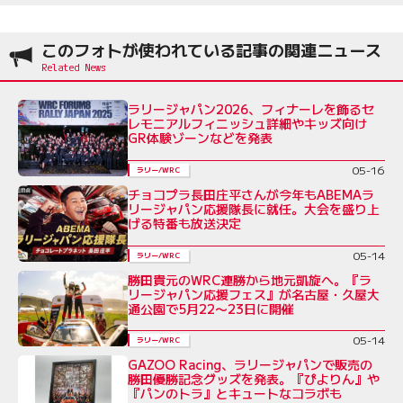
このフォトが使われている記事の関連ニュース
ラリージャパン2026、フィナーレを飾るセ
レモニアルフィニッシュ詳細やキッズ向け
GR体験ゾーンなどを発表
05-16
ラリー/WRC
チョコプラ長田庄平さんが今年もABEMAラ
リージャパン応援隊長に就任。大会を盛り上
げる特番も放送決定
05-14
ラリー/WRC
勝田貴元のWRC連勝から地元凱旋へ。『ラ
リージャパン応援フェス』が名古屋・久屋大
通公園で5月22〜23日に開催
05-14
ラリー/WRC
GAZOO Racing、ラリージャパンで販売の
勝田優勝記念グッズを発表。『ぴよりん』や
『パンのトラ』とキュートなコラボも