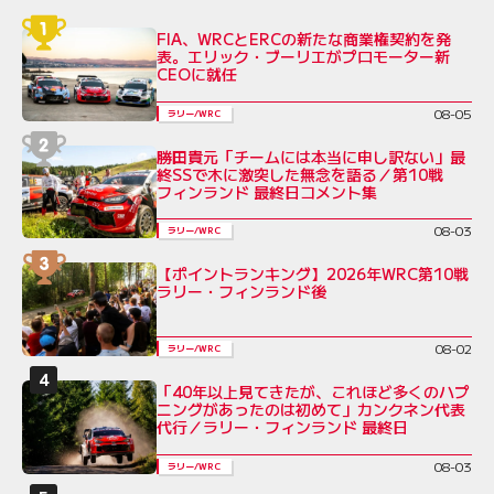
FIA、WRCとERCの新たな商業権契約を発
表。エリック・ブーリエがプロモーター新
CEOに就任
08-05
ラリー/WRC
勝田貴元「チームには本当に申し訳ない」最
終SSで木に激突した無念を語る／第10戦
フィンランド 最終日コメント集
08-03
ラリー/WRC
【ポイントランキング】2026年WRC第10戦
ラリー・フィンランド後
08-02
ラリー/WRC
「40年以上見てきたが、これほど多くのハプ
ニングがあったのは初めて」カンクネン代表
代行／ラリー・フィンランド 最終日
08-03
ラリー/WRC