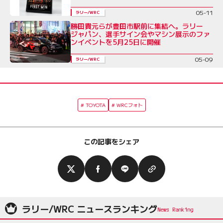
05-11
ラリー/WRC
勝田貴元らが豊田市駅前に集結へ。ラリー
ジャパン、選手サイン会やマシン展示のファ
ンイベントを5月25日に開催
05-09
ラリー/WRC
TOYOTA
WRCフォト
この記事をシェア
ラリー/WRC ニュースランキング