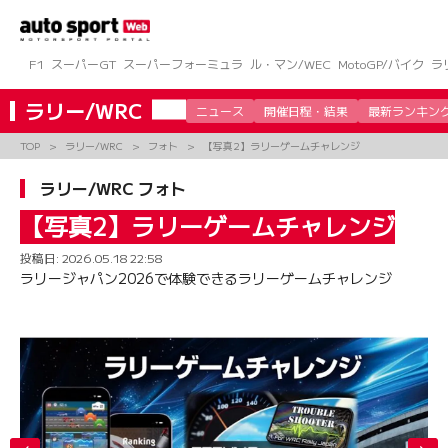
コ
ン
テ
ン
F1
スーパーGT
スーパーフォーミュラ
ル・マン/WEC
MotoGP/バイク
ラ
ツ
へ
ラリー/WRC
ニュース
開催日程・結果
最新ランキン
ス
キ
TOP
ラリー/WRC
フォト
【写真2】ラリーゲームチャレンジ
ッ
プ
ラリー/WRC フォト
【写真2】ラリーゲームチャレンジ
投稿日:
2026.05.18 22:58
ラリージャパン2026で体験できるラリーゲームチャレンジ