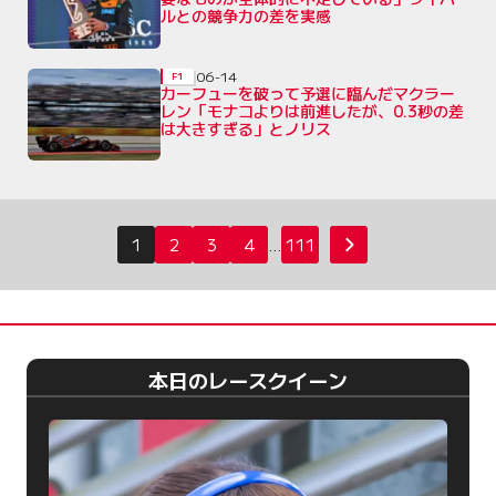
ルとの競争力の差を実感
06-14
F1
カーフューを破って予選に臨んだマクラー
レン「モナコよりは前進したが、0.3秒の差
は大きすぎる」とノリス
投
1
2
3
4
…
111
次へ
稿
の
ペ
ー
本日のレースクイーン
ジ
送
り