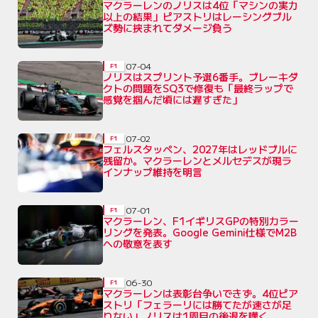
マクラーレンのノリスは4位「マシンの実力
以上の結果」ピアストリはレーシングブル
ズ勢に挟まれてダメージ負う
07-04
F1
ノリスはスプリント予選6番手。ブレーキダ
クトの問題をSQ3で修復も「最終ラップで
感覚を掴んだ頃には遅すぎた」
07-02
F1
フェルスタッペン、2027年はレッドブルに
残留か。マクラーレンとメルセデスが現ラ
インナップ維持を明言
07-01
F1
マクラーレン、F1イギリスGPの特別カラー
リングを発表。Google Gemini仕様でM2B
への敬意を表す
06-30
F1
マクラーレンは表彰台争いできず。4位ピア
ストリ「フェラーリには勝てたが速さが足
りない」ノリスは1周目の後退を嘆く