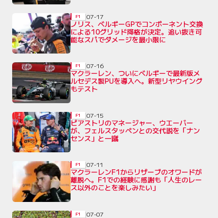
07-17
F1
ノリス、ベルギーGPでコンポーネント交換
による10グリッド降格が決定。追い抜き可
能なスパでダメージを最小限に
07-16
F1
マクラーレン、ついにベルギーで最新版メ
ルセデス製PUを導入へ。新型リヤウイング
もテスト
07-15
F1
ピアストリのマネージャー、ウエーバー
が、フェルスタッペンとの交代説を「ナン
センス」と一蹴
07-11
F1
マクラーレンF1からリザーブのオワードが
離脱へ。F1での経験に感謝も「人生のレー
ス以外のことを楽しみたい」
07-07
F1