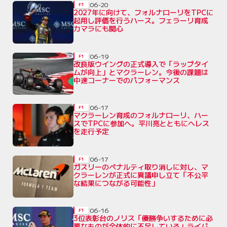
06-20
F1
2027年に向けて、フォルナローリをTPCに
起用し評価を行うハース。フェラーリ育成
カマラにも関心
06-19
F1
改良版ウイングの正式導入で「ラップタイ
ムが向上」とマクラーレン。今後の課題は
中速コーナーでのパフォーマンス
06-17
F1
マクラーレン育成のフォルナローリ、ハー
スでTPCに参加へ。平川亮とともにヘレス
を走行予定
06-17
F1
ガスリーのペナルティ取り消しに対し、マ
クラーレンが正式に異議申し立て「不公平
な結果につながる可能性」
06-16
F1
3位表彰台のノリス「優勝争いするために必
要なものが全体的に不足している」ライバ