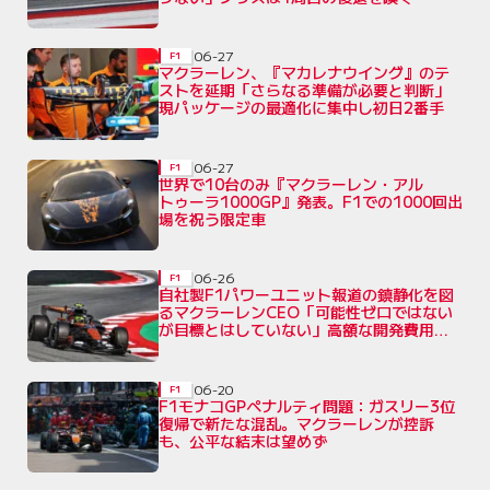
06-27
F1
マクラーレン、『マカレナウイング』のテ
ストを延期「さらなる準備が必要と判断」
現パッケージの最適化に集中し初日2番手
06-27
F1
世界で10台のみ『マクラーレン・アル
トゥーラ1000GP』発表。F1での1000回出
場を祝う限定車
06-26
F1
自社製F1パワーユニット報道の鎮静化を図
るマクラーレンCEO「可能性ゼロではない
が目標とはしていない」高額な開発費用が
壁に
06-20
F1
F1モナコGPペナルティ問題：ガスリー3位
復帰で新たな混乱。マクラーレンが控訴
も、公平な結末は望めず