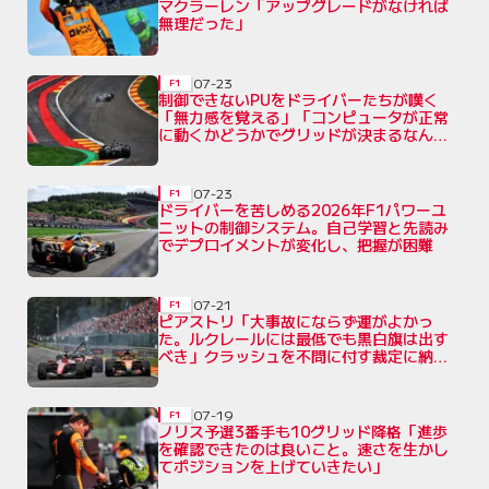
マクラーレン「アップグレードがなければ
無理だった」
07-23
F1
制御できないPUをドライバーたちが嘆く
「無力感を覚える」「コンピュータが正常
に動くかどうかでグリッドが決まるなん
て」
07-23
F1
ドライバーを苦しめる2026年F1パワーユ
ニットの制御システム。自己学習と先読み
でデプロイメントが変化し、把握が困難
07-21
F1
ピアストリ「大事故にならず運がよかっ
た。ルクレールには最低でも黒白旗は出す
べき」クラッシュを不問に付す裁定に納得
せず
07-19
F1
ノリス予選3番手も10グリッド降格「進歩
を確認できたのは良いこと。速さを生かし
てポジションを上げていきたい」