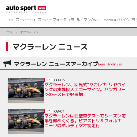
コ
ン
テ
ン
F1
スーパーGT
スーパーフォーミュラ
ル・マン/WEC
MotoGP/バイク
ラ
ツ
へ
TOP
マクラーレン
ス
キ
マクラーレン ニュース
ッ
プ
マクラーレン ニュースアーカイブ
08-03
F1
マクラーレン、回転式“マカレナ”リヤウイ
ングの実戦投入にゴーサイン。ハンガリー
でのテストで好感触
08-01
F1
マクラーレンは旧型車テストでシーズン前
半を締めくくる。ピアストリ＆フォルナ
ローリはポルティマオ初走行