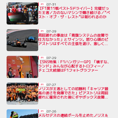
07-31
F1
【F1第11戦ベスト5ドライバー】完璧だっ
た王者／力のないマシンで輝き続ける／“ベ
スト・オブ・ザ・レスト”は報われるのか
07-29
F1
周回遅れの事故は「青旗システムの故障で
仕方なかった」とサインツ。怒り心頭のピ
アストリはすべての主張を退け、激しく批
判
07-29
F1
【SNS特集：F1ハンガリーGP】「壊すな、
ランド」みんなが心配するトロフィー／
チェコ大統領はF1フォトグラファー
07-27
F1
ノリスが王者としての初勝利「キャリア最
高の速さを発揮できた」ピアストリは周回
遅れに衝突された後にギヤボックス故障の
不運
07-26
F1
メルセデスの連続ポールを止めたノリス＆