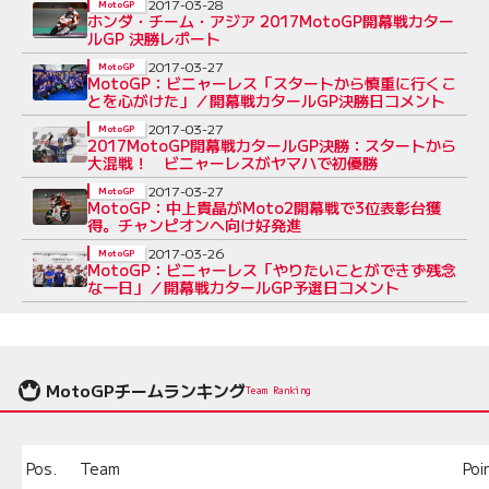
2017-03-28
MotoGP
ホンダ・チーム・アジア 2017MotoGP開幕戦カター
ルGP 決勝レポート
2017-03-27
MotoGP
MotoGP：ビニャーレス「スタートから慎重に行くこ
とを心がけた」／開幕戦カタールGP決勝日コメント
2017-03-27
MotoGP
2017MotoGP開幕戦カタールGP決勝：スタートから
大混戦！ ビニャーレスがヤマハで初優勝
2017-03-27
MotoGP
MotoGP：中上貴晶がMoto2開幕戦で3位表彰台獲
得。チャンピオンへ向け好発進
2017-03-26
MotoGP
MotoGP：ビニャーレス「やりたいことができず残念
な一日」／開幕戦カタールGP予選日コメント
MotoGPチームランキング
Team Ranking
Pos.
Team
Poi