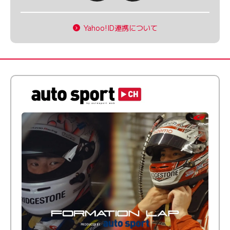
Yahoo!ID連携について
倒す相手を、信じてる。小林利徠斗 × 野村勇斗
【FORMATION LAP Produced by auto sport】