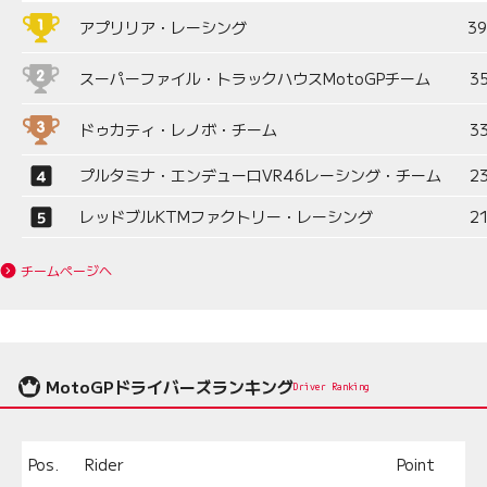
アプリリア・レーシング
3
スーパーファイル・トラックハウスMotoGPチーム
3
ドゥカティ・レノボ・チーム
3
プルタミナ・エンデューロVR46レーシング・チーム
2
レッドブルKTMファクトリー・レーシング
2
チームページへ
MotoGPドライバーズランキング
Driver Ranking
Pos.
Rider
Point