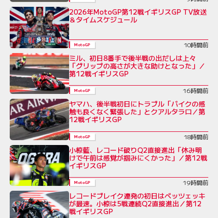
2026年MotoGP第12戦イギリスGP TV放送
＆タイムスケジュール
10時間前
MotoGP
ミル、初日8番手で後半戦の出だしは上々
「グリップの高さが大きな助けとなった」／
第12戦イギリスGP
16時間前
MotoGP
ヤマハ、後半戦初日にトラブル「バイクの感
触も良くなく緊張した」とクアルタラロ／第
12戦イギリスGP
18時間前
MotoGP
小椋藍、レコード破りQ2直接進出「休み明
けで午前は感覚が掴みにくかった」／第12戦
イギリスGP
19時間前
MotoGP
レコードブレイク連発の初日はベッツェッキ
が最速。小椋は5戦連続Q2直接進出／第12
戦イギリスGP