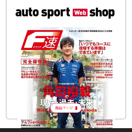
F速 Premium Vol.3
角田裕毅 現在・過去・未来
2,100円
商品ページ