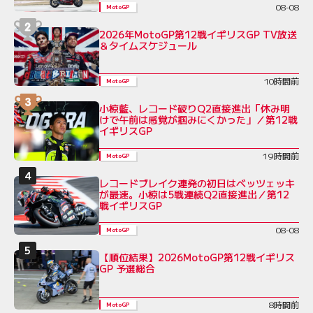
08-08
MotoGP
2026年MotoGP第12戦イギリスGP TV放送
＆タイムスケジュール
10時間前
MotoGP
小椋藍、レコード破りQ2直接進出「休み明
けで午前は感覚が掴みにくかった」／第12戦
イギリスGP
19時間前
MotoGP
レコードブレイク連発の初日はベッツェッキ
が最速。小椋は5戦連続Q2直接進出／第12
戦イギリスGP
08-08
MotoGP
【順位結果】2026MotoGP第12戦イギリス
GP 予選総合
8時間前
MotoGP