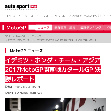
コ
ン
テ
ン
F1
スーパーGT
スーパーフォーミュラ
ル・マン/WEC
MotoGP/バイク
ラ
ツ
へ
MotoGP
ニュース
開催日程・結果
最新ランキング
ド
ス
キ
TOP
MotoGP
ニュース
ッ
イデミツ・ホンダ・チーム・アジア 2017MotoGP開幕戦カタールGP 決勝レポート
プ
MotoGP ニュース
イデミツ・ホンダ・チーム・アジア
2017MotoGP開幕戦カタールGP 決
勝レポート
投稿日:
2017.03.28 06:01
IDEMITSU Honda Team Asia