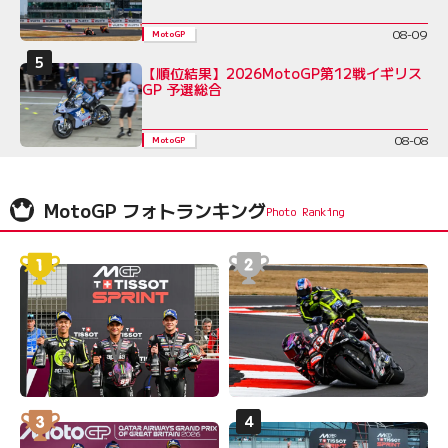
08-09
MotoGP
【順位結果】2026MotoGP第12戦イギリス
GP 予選総合
08-08
MotoGP
MotoGP フォトランキング