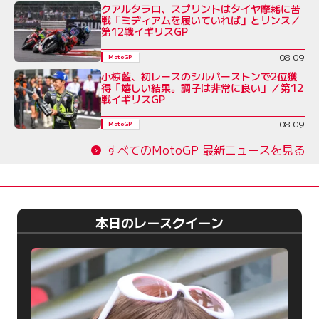
クアルタラロ、スプリントはタイヤ摩耗に苦
戦「ミディアムを履いていれば」とリンス／
第12戦イギリスGP
08-09
MotoGP
小椋藍、初レースのシルバーストンで2位獲
得「嬉しい結果。調子は非常に良い」／第12
戦イギリスGP
08-09
MotoGP
すべてのMotoGP 最新ニュースを見る
本日のレースクイーン