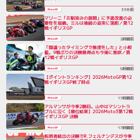
33分前
MotoGP
マリーニ「お馴染みの展開」に予選改善の必
要性を指摘。ミルは後続の追突に落胆／第12
戦イギリスGP
2時間前
MotoGP
「間違ったタイミングで無理をした」と小椋
藍。9戦ぶりの決勝無得点も今後に意欲／第
12戦イギリスGP
5時間前
MotoGP
【ポイントランキング】2026MotoGP第12
戦イギリスGP終了時点
17時間前
MotoGP
アルマンサが今季2勝目。山中はマシントラ
ブルに泣く【順位結果】2026Moto3第12戦
イギリスGP 決勝
17時間前
MotoGP
転倒者続出の決勝でR.フェルナンデスが今季