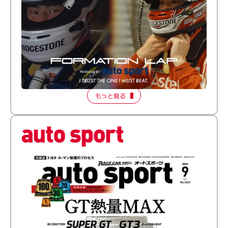
倒す相手を、信じてる。小林利徠斗 × 野村勇斗
【FORMATION LAP Produced by auto sport】
2026 Episode 2
もっと見る