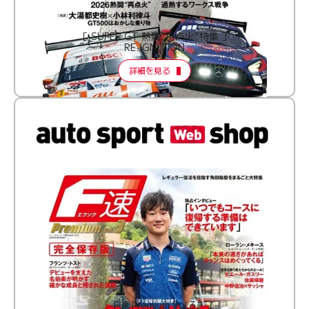
［ SUPER GT 熱闘“再点火”特集 ］
RE:IGNITION
詳細を見る
F速 Premium Vol.3