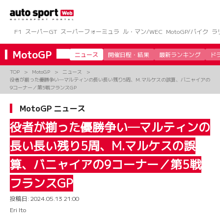
コ
ン
テ
ン
F1
スーパーGT
スーパーフォーミュラ
ル・マン/WEC
MotoGP/バイク
ラ
ツ
へ
MotoGP
ニュース
開催日程・結果
最新ランキング
ド
ス
キ
TOP
MotoGP
ニュース
ッ
役者が揃った優勝争い─マルティンの長い長い残り5周、M.マルケスの誤算、バニャイアの
プ
9コーナー／第5戦フランスGP
MotoGP ニュース
役者が揃った優勝争い─マルティンの
長い長い残り5周、M.マルケスの誤
算、バニャイアの9コーナー／第5戦
フランスGP
投稿日:
2024.05.13 21:00
Eri Ito