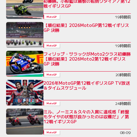
初優勝。小椋藍は痛恨の転倒リタイア／第12
戦イギリスGP
19時間前
MotoGP
【順位結果】2026MotoGP第12戦イギリス
GP 決勝
19時間前
MotoGP
フィリップ・サラックがMoto2クラス初優勝
【順位結果】2026Moto2第12戦イギリス
GP 決勝
20時間前
MotoGP
2026年MotoGP第12戦イギリスGP TV放送
＆タイムスケジュール
24時間前
MotoGP
ミル、ノーミス＆久々の入賞に達成感「終盤
もタイヤの状態が良かったのは収穫だ」／第
12戦イギリスGP
08-09
MotoGP