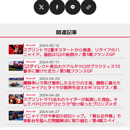
関連記事
2024-05-12
MotoGP
スプリントで2番手スタートから後退、リタイアのバ
ニャイア。遠因はQ2の転倒か／第5戦フランスGP
2024-05-11
MotoGP
Q2ダイレクト進出のクアルタラロがプラクティス10
番手に懸けた全力／第5戦フランスGP
2024-04-29
MotoGP
優勝争いで再び激突したふたりの王者。勝負に備えた
バニャイアとタイヤが限界を迎えたM.マルケス／第4
戦スペインGP
2024-04-28
MotoGP
スプリントで15名ものライダーが転倒した理由。そ
してペドロサが“ひとりで”受け取ったブロンズメダル
／第4戦スペインGP
2024-04-27
MotoGP
バニャイアが今季初の初日トップ。「異なる作戦」で
表彰台を阻んだ問題解決に取り組む／第4戦スペイン
GP初日